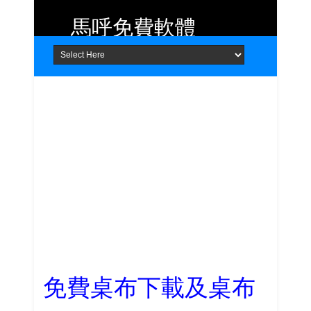
馬呼免費軟體
Home
About
Contact
提供 Android、iOS 好用的手機應用
程式及 Windows 免費軟體
免費桌布下載及桌布