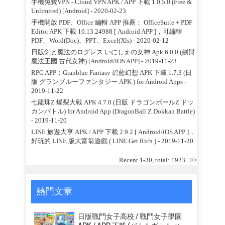
手機免費VPN - Cloud VPN APK / APP 下載 1.0.5.0 (Free &
Unlimited) [Android]
- 2020-02-23
手機開啟 PDF、Office 編輯 APP 推薦： OfficeSuite + PDF
Editor APK 下載 10.13.24988 [ Android APP ]，可編輯
PDF、Word(Doc)、PPT、Excel(Xls)
- 2020-02-12
日版剣と魔法のログレス いにしえの女神 Apk 6.0.0 (劍與
魔法王國 古代女神) [Android/iOS APP]
- 2019-11-23
RPG APP：Granblue Fantasy 碧藍幻想 APK 下載 1.7.3 (日
版 グランブルーファンタジー APK ) for Android Apps
-
2019-11-22
七龍珠Z 爆裂大戰 APK 4.7.0 (日版 ドラゴンボールZ ドッ
カンバトル) for Android App (DragonBall Z Dokkan Battle)
- 2019-11-20
LINE 旅遊大亨 APK / APP 下載 2.9.2 [ Android/iOS APP ]，
好玩的 LINE 版大富翁遊戲 ( LINE Get Rich )
- 2019-11-20
Recent 1-30, total: 1923.
>>
熱門文章
日版戰鬥女子高校 / 戰鬥女子學園