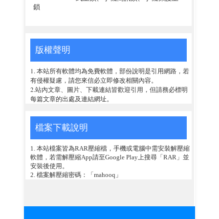
鎖
版權聲明
1. 本站所有軟體均為免費軟體，部份說明是引用網路，若
有侵權疑慮，請您來信必立即修改相關內容。
2.站內文章、圖片、下載連結皆歡迎引用，但請務必標明
每篇文章的出處及連結網址。
檔案下載說明
1. 本站檔案皆為RAR壓縮檔，手機或電腦中需安裝解壓縮
軟體，若需解壓縮App請至Google Play上搜尋「RAR」並
安裝後使用。
2. 檔案解壓縮密碼：「mahooq」