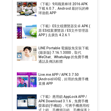
《下載》9局職業棒球 2016 APK
下載 6.0.7，Android 最好玩的棒
球遊戲 APP
《下載》ES文檔瀏覽器安卓 APK (
原 ES檔案瀏覽器 / ES文件管理器
APP ) 去廣告 4.2.6.1
LINE Portable 電腦版免安裝下載
(最新版) 7.16.1.3000，取代
WeChat、WhatsApp 的免費手機
通話及傳訊軟體
Live.me APP / APK 3.7.50
[Android/iOS]，好用的免費手機
直播 APP
《下載》應用鎖 AppLock APP /
APK Download 3.1.6，免費手機
螢幕鎖(手機鎖)，可將手機應用程
式上鎖、手機簡訊鎖、手機保護上