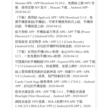
Shazam APK / APP Download 10.26.0，免費線上聽 MP3 音
樂、搜尋音樂 MV 影片，Shazam 下載，Android APP
-
2020-04-22
《下載》應用鎖 AppLock APP / APK Download 3.1.6，免
費手機螢幕鎖(手機鎖)，可將手機應用程式上鎖、手機簡
訊鎖、手機保護上鎖
- 2020-04-22
影片剪輯 APP - 手機版威力導演 APK / APP 下載 (Power
Director) 6.7.2 [Android/iOS]
- 2020-04-19
部落衝突:皇室戰爭 APK / APP 3.2.1 (Clash Royale)
[Android/iOS]，好玩的手機即時策略遊戲
- 2020-04-14
《下載》好用的手機Office 軟體 - 金山WPS Office APK
12.5，一套免費的手機Office軟體
- 2020-04-12
可隱藏IP的手機翻牆VPN APP - ExpressVPN APK / APP 下載
7.11.0 [Android/iOS]，快速瀏覽、改變上網IP
- 2020-04-11
線上看韓國電視劇的追劇神器 APP - 韓劇TV APP / APK
5.0.2 [Android]，經典、熱門韓劇排行榜
- 2020-04-09
Candy Crush Saga 糖果傳奇 APP / APK 1.174.0.2，Android
APP，好玩的手機遊戲
- 2020-04-09
藍色光濾波器 APK / APP 下載 3.4.3，手機藍光過濾
Bluelight Filter Download，Android APP
- 2020-04-07
網路加速器 VPN 推薦：HOLA免费VPN APK 下載
1.166.323 ( HOLA Free VPN ) [ Android/iOS APP ]
- 2020-