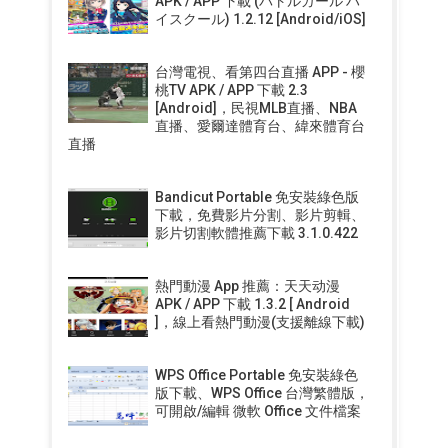
APK / APP 下載 (バトルガール ハ
イスクール) 1.2.12 [Android/iOS]
台灣電視、看第四台直播 APP - 櫻
桃TV APK / APP 下載 2.3
[Android]，民視MLB直播、NBA
直播、愛爾達體育台、緯來體育台
直播
Bandicut Portable 免安裝綠色版
下載，免費影片分割、影片剪輯、
影片切割軟體推薦下載 3.1.0.422
熱門動漫 App 推薦：天天动漫
APK / APP 下載 1.3.2 [ Android
]，線上看熱門動漫(支援離線下載)
WPS Office Portable 免安裝綠色
版下載、WPS Office 台灣繁體版，
可開啟/編輯 微軟 Office 文件檔案