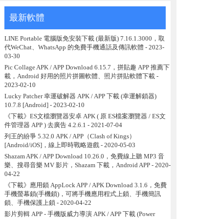
最新軟體
LINE Portable 電腦版免安裝下載 (最新版) 7.16.1.3000，取
代WeChat、WhatsApp 的免費手機通話及傳訊軟體
- 2023-
03-30
Pic Collage APK / APP Download 6.15.7，拼貼趣 APP 推薦下
載，Android 好用的照片拼圖軟體、照片拼貼軟體下載
-
2023-02-10
Lucky Patcher 幸運破解器 APK / APP 下載 (幸運解鎖器)
10.7.8 [Android]
- 2023-02-10
《下載》ES文檔瀏覽器安卓 APK ( 原 ES檔案瀏覽器 / ES文
件管理器 APP ) 去廣告 4.2.6.1
- 2021-07-04
列王的紛爭 5.32.0 APK / APP（Clash of Kings）
[Android/iOS]，線上即時戰略遊戲
- 2020-05-03
Shazam APK / APP Download 10.26.0，免費線上聽 MP3 音
樂、搜尋音樂 MV 影片，Shazam 下載，Android APP
- 2020-
04-22
《下載》應用鎖 AppLock APP / APK Download 3.1.6，免費
手機螢幕鎖(手機鎖)，可將手機應用程式上鎖、手機簡訊
鎖、手機保護上鎖
- 2020-04-22
影片剪輯 APP - 手機版威力導演 APK / APP 下載 (Power