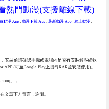
 ]，線上看熱門動漫(支援離線下載)
費動漫 App
,
動漫下載 App
,
最新動漫 App
,
線上動漫
,
」，安裝前請確認手機或電腦內是否有安裝解壓縮軟
PP (可至Google Play上搜尋RAR並安裝使用)。
hooq」，
或在文章下方留言，謝謝。