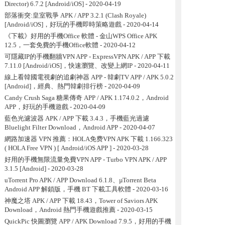
Director) 6.7.2 [Android/iOS]
- 2020-04-19
部落衝突:皇室戰爭 APK / APP 3.2.1 (Clash Royale)
[Android/iOS]，好玩的手機即時策略遊戲
- 2020-04-14
《下載》好用的手機Office 軟體 - 金山WPS Office APK
12.5，一套免費的手機Office軟體
- 2020-04-12
可隱藏IP的手機翻牆VPN APP - ExpressVPN APK / APP 下載
7.11.0 [Android/iOS]，快速瀏覽、改變上網IP
- 2020-04-11
線上看韓國電視劇的追劇神器 APP - 韓劇TV APP / APK 5.0.2
[Android]，經典、熱門韓劇排行榜
- 2020-04-09
Candy Crush Saga 糖果傳奇 APP / APK 1.174.0.2，Android
APP，好玩的手機遊戲
- 2020-04-09
藍色光濾波器 APK / APP 下載 3.4.3，手機藍光過濾
Bluelight Filter Download，Android APP
- 2020-04-07
網路加速器 VPN 推薦：HOLA免费VPN APK 下載 1.166.323
( HOLA Free VPN ) [ Android/iOS APP ]
- 2020-03-28
好用的手機無限流量免費VPN APP - Turbo VPN APK / APP
3.1.5 [Android]
- 2020-03-28
uTorrent Pro APK / APP Download 6.1.8、µTorrent Beta
Android APP 解鎖版，手機 BT 下載工具軟體
- 2020-03-16
神魔之塔 APK / APP 下載 18.43，Tower of Saviors APK
Download，Android 熱門手機遊戲推薦
- 2020-03-15
QuickPic 快圖瀏覽 APP / APK Download 7.9.5，好用的手機