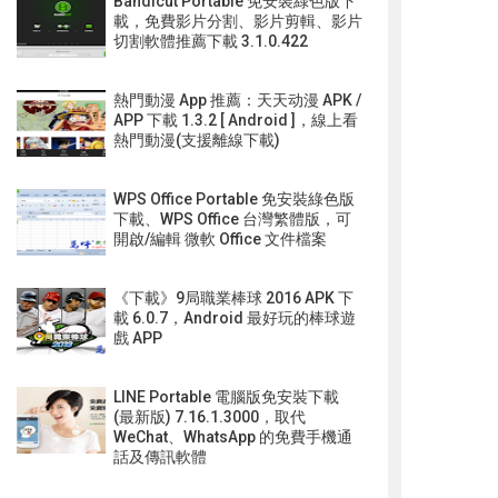
Bandicut Portable 免安裝綠色版下
載，免費影片分割、影片剪輯、影片
切割軟體推薦下載 3.1.0.422
熱門動漫 App 推薦：天天动漫 APK /
APP 下載 1.3.2 [ Android ]，線上看
熱門動漫(支援離線下載)
WPS Office Portable 免安裝綠色版
下載、WPS Office 台灣繁體版，可
開啟/編輯 微軟 Office 文件檔案
《下載》9局職業棒球 2016 APK 下
載 6.0.7，Android 最好玩的棒球遊
戲 APP
LINE Portable 電腦版免安裝下載
(最新版) 7.16.1.3000，取代
WeChat、WhatsApp 的免費手機通
話及傳訊軟體