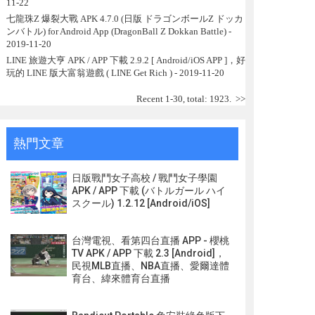
11-22
七龍珠Z 爆裂大戰 APK 4.7.0 (日版 ドラゴンボールZ ドッカ
ンバトル) for Android App (DragonBall Z Dokkan Battle)
-
2019-11-20
LINE 旅遊大亨 APK / APP 下載 2.9.2 [ Android/iOS APP ]，好
玩的 LINE 版大富翁遊戲 ( LINE Get Rich )
- 2019-11-20
Recent 1-30, total: 1923.
>>
熱門文章
日版戰鬥女子高校 / 戰鬥女子學園
APK / APP 下載 (バトルガール ハイ
スクール) 1.2.12 [Android/iOS]
台灣電視、看第四台直播 APP - 櫻桃
TV APK / APP 下載 2.3 [Android]，
民視MLB直播、NBA直播、愛爾達體
育台、緯來體育台直播