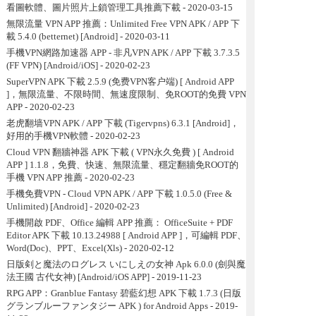
看圖軟體、圖片照片上鎖管理工具推薦下載
- 2020-03-15
無限流量 VPN APP 推薦：Unlimited Free VPN APK / APP 下
載 5.4.0 (betternet) [Android]
- 2020-03-11
手機VPN網路加速器 APP - 非凡VPN APK / APP 下載 3.7.3.5
(FF VPN) [Android/iOS]
- 2020-02-23
SuperVPN APK 下載 2.5.9 (免费VPN客户端) [ Android APP
]，無限流量、不限時間、無速度限制、免ROOT的免費 VPN
APP
- 2020-02-23
老虎翻墙VPN APK / APP 下載 (Tigervpns) 6.3.1 [Android]，
好用的手機VPN軟體
- 2020-02-23
Cloud VPN 翻牆神器 APK 下載 ( VPN永久免費 ) [ Android
APP ] 1.1.8，免費、快速、無限流量、穩定翻牆免ROOT的
手機 VPN APP 推薦
- 2020-02-23
手機免費VPN - Cloud VPN APK / APP 下載 1.0.5.0 (Free &
Unlimited) [Android]
- 2020-02-23
手機開啟 PDF、Office 編輯 APP 推薦： OfficeSuite + PDF
Editor APK 下載 10.13.24988 [ Android APP ]，可編輯 PDF、
Word(Doc)、PPT、Excel(Xls)
- 2020-02-12
日版剣と魔法のログレス いにしえの女神 Apk 6.0.0 (劍與魔
法王國 古代女神) [Android/iOS APP]
- 2019-11-23
RPG APP：Granblue Fantasy 碧藍幻想 APK 下載 1.7.3 (日版
グランブルーファンタジー APK ) for Android Apps
- 2019-