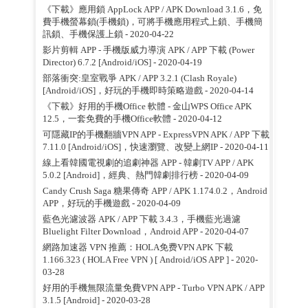
《下載》應用鎖 AppLock APP / APK Download 3.1.6，免
費手機螢幕鎖(手機鎖)，可將手機應用程式上鎖、手機簡
訊鎖、手機保護上鎖
- 2020-04-22
影片剪輯 APP - 手機版威力導演 APK / APP 下載 (Power
Director) 6.7.2 [Android/iOS]
- 2020-04-19
部落衝突:皇室戰爭 APK / APP 3.2.1 (Clash Royale)
[Android/iOS]，好玩的手機即時策略遊戲
- 2020-04-14
《下載》好用的手機Office 軟體 - 金山WPS Office APK
12.5，一套免費的手機Office軟體
- 2020-04-12
可隱藏IP的手機翻牆VPN APP - ExpressVPN APK / APP 下載
7.11.0 [Android/iOS]，快速瀏覽、改變上網IP
- 2020-04-11
線上看韓國電視劇的追劇神器 APP - 韓劇TV APP / APK
5.0.2 [Android]，經典、熱門韓劇排行榜
- 2020-04-09
Candy Crush Saga 糖果傳奇 APP / APK 1.174.0.2，Android
APP，好玩的手機遊戲
- 2020-04-09
藍色光濾波器 APK / APP 下載 3.4.3，手機藍光過濾
Bluelight Filter Download，Android APP
- 2020-04-07
網路加速器 VPN 推薦：HOLA免费VPN APK 下載
1.166.323 ( HOLA Free VPN ) [ Android/iOS APP ]
- 2020-
03-28
好用的手機無限流量免費VPN APP - Turbo VPN APK / APP
3.1.5 [Android]
- 2020-03-28