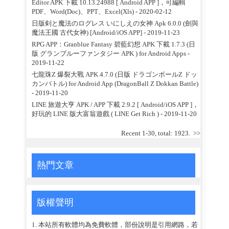
Editor APK 下載 10.13.24988 [ Android APP ]，可編輯
PDF、Word(Doc)、PPT、Excel(Xls)
- 2020-02-12
日版剣と魔法のログレス いにしえの女神 Apk 6.0.0 (劍與
魔法王國 古代女神) [Android/iOS APP]
- 2019-11-23
RPG APP：Granblue Fantasy 碧藍幻想 APK 下載 1.7.3 (日
版 グランブルーファンタジー APK ) for Android Apps
-
2019-11-22
七龍珠Z 爆裂大戰 APK 4.7.0 (日版 ドラゴンボールZ ドッ
カンバトル) for Android App (DragonBall Z Dokkan Battle)
- 2019-11-20
LINE 旅遊大亨 APK / APP 下載 2.9.2 [ Android/iOS APP ]，
好玩的 LINE 版大富翁遊戲 ( LINE Get Rich )
- 2019-11-20
Recent 1-30, total: 1923.
>>
熱門文章
版權聲明
1. 本站所有軟體均為免費軟體，部份說明是引用網路，若