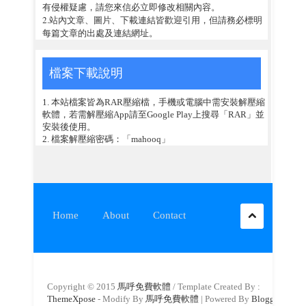
有侵權疑慮，請您來信必立即修改相關內容。
2.站內文章、圖片、下載連結皆歡迎引用，但請務必標明
每篇文章的出處及連結網址。
檔案下載說明
1. 本站檔案皆為RAR壓縮檔，手機或電腦中需安裝解壓縮
軟體，若需解壓縮App請至Google Play上搜尋「RAR」並
安裝後使用。
2. 檔案解壓縮密碼：「mahooq」
Home
About
Contact
Copyright © 2015
馬呼免費軟體
/ Template Created By :
ThemeXpose
- Modify By
馬呼免費軟體
| Powered By
Blogger