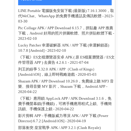
LINE Portable 電腦版免安裝下載 (最新版) 7.16.1.3000，取
代WeChat、WhatsApp 的免費手機通話及傳訊軟體
- 2023-
03-30
Pic Collage APK / APP Download 6.15.7，拼貼趣 APP 推薦
下載，Android 好用的照片拼圖軟體、照片拼貼軟體下載
-
2023-02-10
Lucky Patcher 幸運破解器 APK / APP 下載 (幸運解鎖器)
10.7.8 [Android]
- 2023-02-10
《下載》ES文檔瀏覽器安卓 APK ( 原 ES檔案瀏覽器 / ES文
件管理器 APP ) 去廣告 4.2.6.1
- 2021-07-04
列王的紛爭 5.32.0 APK / APP（Clash of Kings）
[Android/iOS]，線上即時戰略遊戲
- 2020-05-03
Shazam APK / APP Download 10.26.0，免費線上聽 MP3 音
樂、搜尋音樂 MV 影片，Shazam 下載，Android APP
-
2020-04-22
《下載》應用鎖 AppLock APP / APK Download 3.1.6，免
費手機螢幕鎖(手機鎖)，可將手機應用程式上鎖、手機簡
訊鎖、手機保護上鎖
- 2020-04-22
影片剪輯 APP - 手機版威力導演 APK / APP 下載 (Power
Director) 6.7.2 [Android/iOS]
- 2020-04-19
部落衝突:皇室戰爭 APK / APP 3.2.1 (Clash Royale)