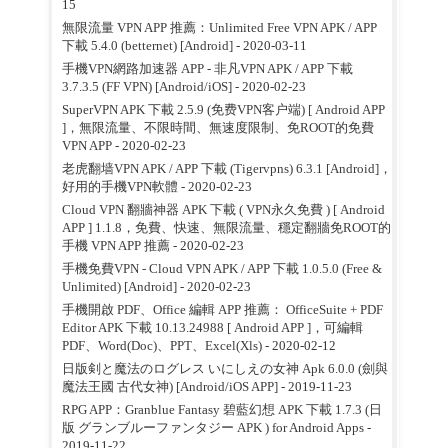
15
無限流量 VPN APP 推薦：Unlimited Free VPN APK / APP
下載 5.4.0 (betternet) [Android]
- 2020-03-11
手機VPN網路加速器 APP - 非凡VPN APK / APP 下載
3.7.3.5 (FF VPN) [Android/iOS]
- 2020-02-23
SuperVPN APK 下載 2.5.9 (免费VPN客户端) [ Android APP
]，無限流量、不限時間、無速度限制、免ROOT的免費
VPN APP
- 2020-02-23
老虎翻墙VPN APK / APP 下載 (Tigervpns) 6.3.1 [Android]，
好用的手機VPN軟體
- 2020-02-23
Cloud VPN 翻牆神器 APK 下載 ( VPN永久免費 ) [ Android
APP ] 1.1.8，免費、快速、無限流量、穩定翻牆免ROOT的
手機 VPN APP 推薦
- 2020-02-23
手機免費VPN - Cloud VPN APK / APP 下載 1.0.5.0 (Free &
Unlimited) [Android]
- 2020-02-23
手機開啟 PDF、Office 編輯 APP 推薦： OfficeSuite + PDF
Editor APK 下載 10.13.24988 [ Android APP ]，可編輯
PDF、Word(Doc)、PPT、Excel(Xls)
- 2020-02-12
日版剣と魔法のログレス いにしえの女神 Apk 6.0.0 (劍與
魔法王國 古代女神) [Android/iOS APP]
- 2019-11-23
RPG APP：Granblue Fantasy 碧藍幻想 APK 下載 1.7.3 (日
版 グランブルーファンタジー APK ) for Android Apps
-
2019-11-22