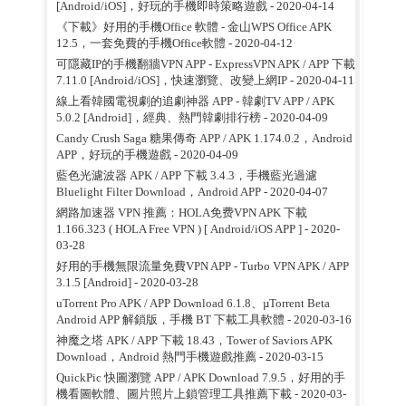
[Android/iOS]，好玩的手機即時策略遊戲
- 2020-04-14
《下載》好用的手機Office 軟體 - 金山WPS Office APK
12.5，一套免費的手機Office軟體
- 2020-04-12
可隱藏IP的手機翻牆VPN APP - ExpressVPN APK / APP 下載
7.11.0 [Android/iOS]，快速瀏覽、改變上網IP
- 2020-04-11
線上看韓國電視劇的追劇神器 APP - 韓劇TV APP / APK
5.0.2 [Android]，經典、熱門韓劇排行榜
- 2020-04-09
Candy Crush Saga 糖果傳奇 APP / APK 1.174.0.2，Android
APP，好玩的手機遊戲
- 2020-04-09
藍色光濾波器 APK / APP 下載 3.4.3，手機藍光過濾
Bluelight Filter Download，Android APP
- 2020-04-07
網路加速器 VPN 推薦：HOLA免费VPN APK 下載
1.166.323 ( HOLA Free VPN ) [ Android/iOS APP ]
- 2020-
03-28
好用的手機無限流量免費VPN APP - Turbo VPN APK / APP
3.1.5 [Android]
- 2020-03-28
uTorrent Pro APK / APP Download 6.1.8、µTorrent Beta
Android APP 解鎖版，手機 BT 下載工具軟體
- 2020-03-16
神魔之塔 APK / APP 下載 18.43，Tower of Saviors APK
Download，Android 熱門手機遊戲推薦
- 2020-03-15
QuickPic 快圖瀏覽 APP / APK Download 7.9.5，好用的手
機看圖軟體、圖片照片上鎖管理工具推薦下載
- 2020-03-