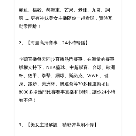
麥迪、楊毅、郝海東、芒果、老佳、九哥、詞
窮......更有神妹美女主播陪你一起看球，實時互
動零距離！
2、【海量高清賽事，24小時輪播】
企鵝直播每天同步直播熱門賽事，在海量的賽事
版權支持下，NBA籃球、中超聯賽、台球、歐洲
杯、德甲、拳擊、網球、斯諾克、WWE 、健
身、跑步、美洲杯、奧運會等30多種運動項目
8000多場熱門比賽賽事直播和視頻，讓你24小時
看不停！
3、【美女主播解說，精彩彈幕刷不停】