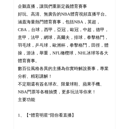
企鵝直播，讓我們重新定義體育賽事
好玩、高清、無廣告的NBA體育視頻直播平台。
涵蓋海量熱門體育賽事，包括NBA，英超，
CBA，台球，西甲，亞冠，歐冠，中超，德甲，
意甲，法甲，網球，高爾夫，排球，拳擊格鬥，
羽毛球，乒乓球，歐洲杯，拳擊格鬥，田徑，體
操，游泳，舉重，NFL橄欖球，NHL冰球等各大
體育賽事。
數百位風格各異的主播為你實時解說賽事，專業
分析、精彩講解！
不定期還有簽名球衣、限量球鞋、蘋果手機、
NBA門票等各種抽獎，更多玩法等你來！
主要功能
1、【“體育明星”陪你看直播】