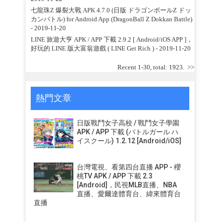
七龍珠Z 爆裂大戰 APK 4.7.0 (日版 ドラゴンボールZ ドッ
カンバトル) for Android App (DragonBall Z Dokkan Battle)
- 2019-11-20
LINE 旅遊大亨 APK / APP 下載 2.9.2 [ Android/iOS APP ]，
好玩的 LINE 版大富翁遊戲 ( LINE Get Rich )
- 2019-11-20
Recent 1-30, total: 1923.
>>
熱門文章
日版戰鬥女子高校 / 戰鬥女子學園
APK / APP 下載 (バトルガール ハ
イスクール) 1.2.12 [Android/iOS]
台灣電視、看第四台直播 APP - 櫻
桃TV APK / APP 下載 2.3
[Android]，民視MLB直播、NBA
直播、愛爾達體育台、緯來體育台
直播