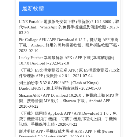
最新軟體
LINE Portable 電腦版免安裝下載 (最新版) 7.16.1.3000，取
代WeChat、WhatsApp 的免費手機通話及傳訊軟體
- 2023-
03-30
Pic Collage APK / APP Download 6.15.7，拼貼趣 APP 推薦
下載，Android 好用的照片拼圖軟體、照片拼貼軟體下載
-
2023-02-10
Lucky Patcher 幸運破解器 APK / APP 下載 (幸運解鎖器)
10.7.8 [Android]
- 2023-02-10
《下載》ES文檔瀏覽器安卓 APK ( 原 ES檔案瀏覽器 / ES文
件管理器 APP ) 去廣告 4.2.6.1
- 2021-07-04
列王的紛爭 5.32.0 APK / APP（Clash of Kings）
[Android/iOS]，線上即時戰略遊戲
- 2020-05-03
Shazam APK / APP Download 10.26.0，免費線上聽 MP3 音
樂、搜尋音樂 MV 影片，Shazam 下載，Android APP
-
2020-04-22
《下載》應用鎖 AppLock APP / APK Download 3.1.6，免
費手機螢幕鎖(手機鎖)，可將手機應用程式上鎖、手機簡
訊鎖、手機保護上鎖
- 2020-04-22
影片剪輯 APP - 手機版威力導演 APK / APP 下載 (Power
Director) 6.7.2 [Android/iOS]
- 2020-04-19