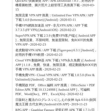
QuickPic 快圖瀏覽 APP / APK Download 7.9.5，好用的手
機看圖軟體、圖片照片上鎖管理工具推薦下載
- 2020-03-
15
無限流量 VPN APP 推薦：Unlimited Free VPN APK / APP
下載 5.4.0 (betternet) [Android]
- 2020-03-11
手機VPN網路加速器 APP - 非凡VPN APK / APP 下載
3.7.3.5 (FF VPN) [Android/iOS]
- 2020-02-23
SuperVPN APK 下載 2.5.9 (免费VPN客户端) [ Android APP
]，無限流量、不限時間、無速度限制、免ROOT的免費
VPN APP
- 2020-02-23
老虎翻墙VPN APK / APP 下載 (Tigervpns) 6.3.1 [Android]，
好用的手機VPN軟體
- 2020-02-23
Cloud VPN 翻牆神器 APK 下載 ( VPN永久免費 ) [ Android
APP ] 1.1.8，免費、快速、無限流量、穩定翻牆免ROOT的
手機 VPN APP 推薦
- 2020-02-23
手機免費VPN - Cloud VPN APK / APP 下載 1.0.5.0 (Free &
Unlimited) [Android]
- 2020-02-23
手機開啟 PDF、Office 編輯 APP 推薦： OfficeSuite + PDF
Editor APK 下載 10.13.24988 [ Android APP ]，可編輯
PDF、Word(Doc)、PPT、Excel(Xls)
- 2020-02-12
日版剣と魔法のログレス いにしえの女神 Apk 6.0.0 (劍與
魔法王國 古代女神) [Android/iOS APP]
- 2019-11-23
RPG APP：Granblue Fantasy 碧藍幻想 APK 下載 1.7.3 (日