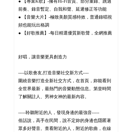
● 【專業K歌】-擁有Hi-Fi音質、部分重錄、跳過
前奏、錄音暫定、自我和聲、延遲修正等功能
● 【音樂大片】-極致美顏質感特效，普通錄唱視
頻也能玩出格調
● 【好歌推薦】-每日精選優質新歌聲，全網推薦
好唱，讓音樂更具創造力
----以歌會友,打造音樂社交新方式----
圍繞音樂打造全新社交方式，在首頁，妳能看到
全世界最新，最熱門的音樂動態信息。第壹時間
了解關註人、男神女神的最新內容。
-----聆聽附近的人，發現身邊的最強音-----
俗話說，高手在民間，說不定妳的身邊也隱匿著
眾多好聲音。查看附近的人，附近的歌曲，在線