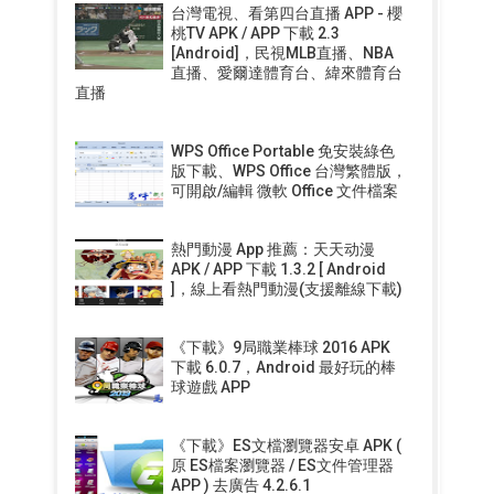
台灣電視、看第四台直播 APP - 櫻
桃TV APK / APP 下載 2.3
[Android]，民視MLB直播、NBA
直播、愛爾達體育台、緯來體育台
直播
WPS Office Portable 免安裝綠色
版下載、WPS Office 台灣繁體版，
可開啟/編輯 微軟 Office 文件檔案
熱門動漫 App 推薦：天天动漫
APK / APP 下載 1.3.2 [ Android
]，線上看熱門動漫(支援離線下載)
《下載》9局職業棒球 2016 APK
下載 6.0.7，Android 最好玩的棒
球遊戲 APP
《下載》ES文檔瀏覽器安卓 APK (
原 ES檔案瀏覽器 / ES文件管理器
APP ) 去廣告 4.2.6.1