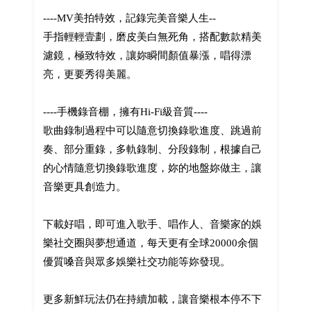
----MV美拍特效，記錄完美音樂人生--
手指輕輕壹劃，磨皮美白無死角，搭配數款精美
濾鏡，極致特效，讓妳瞬間顏值暴漲，唱得漂
亮，更要秀得美麗。
----手機錄音棚，擁有Hi-Fi級音質----
歌曲錄制過程中可以隨意切換錄歌進度、跳過前
奏、部分重錄，多軌錄制、分段錄制，根據自己
的心情隨意切換錄歌進度，妳的地盤妳做主，讓
音樂更具創造力。
下載好唱，即可進入歌手、唱作人、音樂家的娛
樂社交圈與夢想通道，每天更有全球20000余個
優質嗓音與眾多娛樂社交功能等妳發現。
更多新鮮玩法仍在持續加載，讓音樂根本停不下