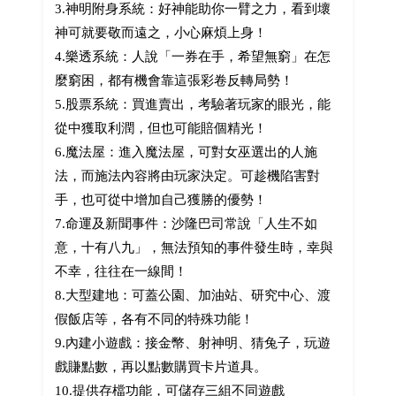
3.神明附身系統：好神能助你一臂之力，看到壞
神可就要敬而遠之，小心麻煩上身！
4.樂透系統：人說「一券在手，希望無窮」在怎
麼窮困，都有機會靠這張彩卷反轉局勢！
5.股票系統：買進賣出，考驗著玩家的眼光，能
從中獲取利潤，但也可能賠個精光！
6.魔法屋：進入魔法屋，可對女巫選出的人施
法，而施法內容將由玩家決定。可趁機陷害對
手，也可從中增加自己獲勝的優勢！
7.命運及新聞事件：沙隆巴司常說「人生不如
意，十有八九」，無法預知的事件發生時，幸與
不幸，往往在一線間！
8.大型建地：可蓋公園、加油站、研究中心、渡
假飯店等，各有不同的特殊功能！
9.內建小遊戲：接金幣、射神明、猜兔子，玩遊
戲賺點數，再以點數購買卡片道具。
10.提供存檔功能，可儲存三組不同遊戲