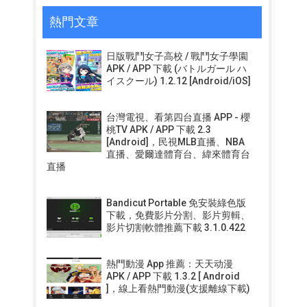
熱門文章
日版戰鬥女子高校 / 戰鬥女子學園
APK / APP 下載 (バトルガール ハ
イスクール) 1.2.12 [Android/iOS]
台灣電視、看第四台直播 APP - 櫻
桃TV APK / APP 下載 2.3
[Android]，民視MLB直播、NBA
直播、愛爾達體育台、緯來體育台
直播
Bandicut Portable 免安裝綠色版
下載，免費影片分割、影片剪輯、
影片切割軟體推薦下載 3.1.0.422
熱門動漫 App 推薦：天天动漫
APK / APP 下載 1.3.2 [ Android
]，線上看熱門動漫(支援離線下載)