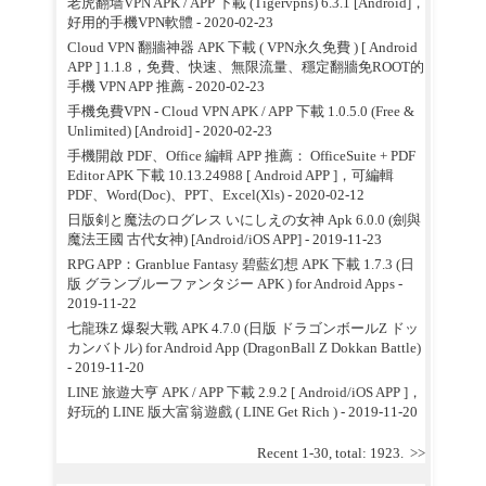
老虎翻墙VPN APK / APP 下載 (Tigervpns) 6.3.1 [Android]，
好用的手機VPN軟體
- 2020-02-23
Cloud VPN 翻牆神器 APK 下載 ( VPN永久免費 ) [ Android
APP ] 1.1.8，免費、快速、無限流量、穩定翻牆免ROOT的
手機 VPN APP 推薦
- 2020-02-23
手機免費VPN - Cloud VPN APK / APP 下載 1.0.5.0 (Free &
Unlimited) [Android]
- 2020-02-23
手機開啟 PDF、Office 編輯 APP 推薦： OfficeSuite + PDF
Editor APK 下載 10.13.24988 [ Android APP ]，可編輯
PDF、Word(Doc)、PPT、Excel(Xls)
- 2020-02-12
日版剣と魔法のログレス いにしえの女神 Apk 6.0.0 (劍與
魔法王國 古代女神) [Android/iOS APP]
- 2019-11-23
RPG APP：Granblue Fantasy 碧藍幻想 APK 下載 1.7.3 (日
版 グランブルーファンタジー APK ) for Android Apps
-
2019-11-22
七龍珠Z 爆裂大戰 APK 4.7.0 (日版 ドラゴンボールZ ドッ
カンバトル) for Android App (DragonBall Z Dokkan Battle)
- 2019-11-20
LINE 旅遊大亨 APK / APP 下載 2.9.2 [ Android/iOS APP ]，
好玩的 LINE 版大富翁遊戲 ( LINE Get Rich )
- 2019-11-20
Recent 1-30, total: 1923.
>>