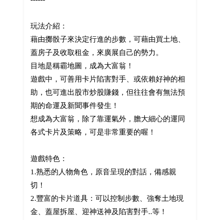
玩法介紹：
藉由擲骰子來決定行進的步數，可藉由買土地、
蓋房子及收取租金，來廣展自己的勢力。
目地是稱霸地圖，成為大富翁！
遊戲中，可善用卡片陷害對手、或依賴好神的相
助，也可進出股市炒股賺錢，但往往會有無法預
期的命運及新聞事件發生！
想成為大富翁，除了靠運氣外，膽大細心的運同
各式卡片及策略，可是非常重要的喔！
遊戲特色：
1.熟悉的人物角色，原音呈現的對話，備感親
切！
2.豐富的卡片道具：可以控制步數、強奪土地現
金、蓋屋拆屋、迎神送神及陷害對手..等！