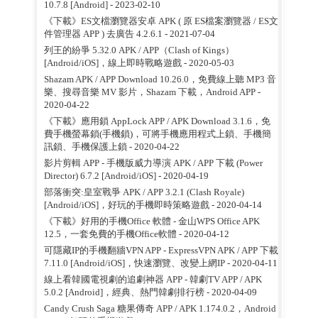
10.7.8 [Android]
- 2023-02-10
《下載》ES文檔瀏覽器安卓 APK ( 原 ES檔案瀏覽器 / ES文
件管理器 APP ) 去廣告 4.2.6.1
- 2021-07-04
列王的紛爭 5.32.0 APK / APP（Clash of Kings）
[Android/iOS]，線上即時戰略遊戲
- 2020-05-03
Shazam APK / APP Download 10.26.0，免費線上聽 MP3 音
樂、搜尋音樂 MV 影片，Shazam 下載，Android APP
-
2020-04-22
《下載》應用鎖 AppLock APP / APK Download 3.1.6，免
費手機螢幕鎖(手機鎖)，可將手機應用程式上鎖、手機簡
訊鎖、手機保護上鎖
- 2020-04-22
影片剪輯 APP - 手機版威力導演 APK / APP 下載 (Power
Director) 6.7.2 [Android/iOS]
- 2020-04-19
部落衝突:皇室戰爭 APK / APP 3.2.1 (Clash Royale)
[Android/iOS]，好玩的手機即時策略遊戲
- 2020-04-14
《下載》好用的手機Office 軟體 - 金山WPS Office APK
12.5，一套免費的手機Office軟體
- 2020-04-12
可隱藏IP的手機翻牆VPN APP - ExpressVPN APK / APP 下載
7.11.0 [Android/iOS]，快速瀏覽、改變上網IP
- 2020-04-11
線上看韓國電視劇的追劇神器 APP - 韓劇TV APP / APK
5.0.2 [Android]，經典、熱門韓劇排行榜
- 2020-04-09
Candy Crush Saga 糖果傳奇 APP / APK 1.174.0.2，Android