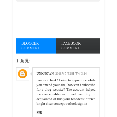
BLOGGER
FACEBOOK
COMMENT
COMMENT
1 意見:
UNKNOWN
2018年5月2日 下午3:14
Fantastic beat ! I wish to apprentice while
you amend your site, how can i subscribe
for a blog website? The account helped
me a acceptable deal. I had been tiny bit
acquainted of this your broadcast offered
bright clear concept
outlook sign in
回覆