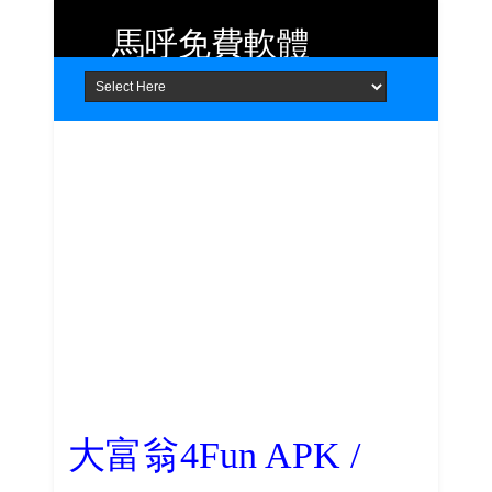
馬呼免費軟體
Home
About
Contact
提供 Android、iOS 好用的手機應用
程式及 Windows 免費軟體
大富翁4Fun APK /