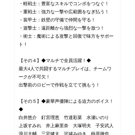
・軽戦士：豊富なスキルでコンボをつなぐ！
・重戦士：強力な一撃や広範囲をなぎ払う！
・装甲士：鉄壁の守備で仲間を守る！
・遊撃士：遠距離から強烈な一撃を放つ！
・術士：魔術による攻撃と回復で味方をサポー
ト！
【その４】◆マルチで全員活躍！◆
最大4人で共闘するマルチプレイは、チームワ
ークが不可欠！
出撃前のロビーで作戦を立てて挑もう！
【その５】◆豪華声優陣による迫力のボイス！
◆
白井悠介 釘宮理恵 竹達彩菜 水瀬いのり
上坂すみれ 井上麻里奈 大塚明夫 子安武人
浪川大輔 三宅健太 沢城みゆき 柿原徹也