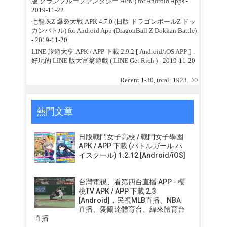
版 グランブルーファンタジー APK ) for Android Apps
-
2019-11-22
七龍珠Z 爆裂大戰 APK 4.7.0 (日版 ドラゴンボールZ ドッ
カンバトル) for Android App (DragonBall Z Dokkan Battle)
- 2019-11-20
LINE 旅遊大亨 APK / APP 下載 2.9.2 [ Android/iOS APP ]，
好玩的 LINE 版大富翁遊戲 ( LINE Get Rich )
- 2019-11-20
Recent 1-30, total: 1923.
>>
熱門文章
日版戰鬥女子高校 / 戰鬥女子學園
APK / APP 下載 (バトルガール ハ
イスクール) 1.2.12 [Android/iOS]
台灣電視、看第四台直播 APP - 櫻
桃TV APK / APP 下載 2.3
[Android]，民視MLB直播、NBA
直播、愛爾達體育台、緯來體育台
直播