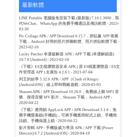
最新軟體
LINE Portable 電腦版免安裝下載 (最新版) 7.16.1.3000，取
代WeChat、WhatsApp 的免費手機通話及傳訊軟體
- 2023-
03-30
Pic Collage APK / APP Download 6.15.7，拼貼趣 APP 推薦
下載，Android 好用的照片拼圖軟體、照片拼貼軟體下載
-
2023-02-10
Lucky Patcher 幸運破解器 APK / APP 下載 (幸運解鎖器)
10.7.8 [Android]
- 2023-02-10
《下載》ES文檔瀏覽器安卓 APK ( 原 ES檔案瀏覽器 / ES文
件管理器 APP ) 去廣告 4.2.6.1
- 2021-07-04
列王的紛爭 5.32.0 APK / APP（Clash of Kings）
[Android/iOS]，線上即時戰略遊戲
- 2020-05-03
Shazam APK / APP Download 10.26.0，免費線上聽 MP3 音
樂、搜尋音樂 MV 影片，Shazam 下載，Android APP
-
2020-04-22
《下載》應用鎖 AppLock APP / APK Download 3.1.6，免
費手機螢幕鎖(手機鎖)，可將手機應用程式上鎖、手機簡
訊鎖、手機保護上鎖
- 2020-04-22
影片剪輯 APP - 手機版威力導演 APK / APP 下載 (Power
Director) 6.7.2 [Android/iOS]
- 2020-04-19