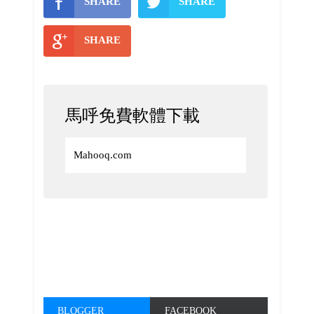
SHARE
SHARE
SHARE
馬呼免費軟體下載
Mahooq.com
BLOGGER
FACEBOOK