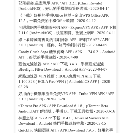
部落衝突:皇室戰爭 APK / APP 3.2.1 (Clash Royale)
[Android/iOS]，好玩的手機即時策略遊戲
- 2020-04-14
《下載》好用的手機Office 軟體 - 金山WPS Office APK
12.5，一套免費的手機Office軟體
- 2020-04-12
可隱藏IP的手機翻牆VPN APP - ExpressVPN APK / APP 下載
7.11.0 [Android/iOS]，快速瀏覽、改變上網IP
- 2020-04-11
線上看韓國電視劇的追劇神器 APP - 韓劇TV APP / APK
5.0.2 [Android]，經典、熱門韓劇排行榜
- 2020-04-09
Candy Crush Saga 糖果傳奇 APP / APK 1.174.0.2，Android
APP，好玩的手機遊戲
- 2020-04-09
藍色光濾波器 APK / APP 下載 3.4.3，手機藍光過濾
Bluelight Filter Download，Android APP
- 2020-04-07
網路加速器 VPN 推薦：HOLA免费VPN APK 下載
1.166.323 ( HOLA Free VPN ) [ Android/iOS APP ]
- 2020-
03-28
好用的手機無限流量免費VPN APP - Turbo VPN APK / APP
3.1.5 [Android]
- 2020-03-28
uTorrent Pro APK / APP Download 6.1.8、µTorrent Beta
Android APP 解鎖版，手機 BT 下載工具軟體
- 2020-03-16
神魔之塔 APK / APP 下載 18.43，Tower of Saviors APK
Download，Android 熱門手機遊戲推薦
- 2020-03-15
QuickPic 快圖瀏覽 APP / APK Download 7.9.5，好用的手