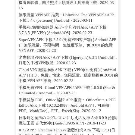
機看圖軟體、圖片照片上鎖管理工具推薦下載
- 2020-03-
15
無限流量 VPN APP 推薦：Unlimited Free VPN APK / APP
下載 5.4.0 (betternet) [Android]
- 2020-03-11
手機VPN網路加速器 APP - 非凡VPN APK / APP 下載
3.7.3.5 (FF VPN) [Android/iOS]
- 2020-02-23
SuperVPN APK 下載 2.5.9 (免费VPN客户端) [ Android APP
]，無限流量、不限時間、無速度限制、免ROOT的免費
VPN APP
- 2020-02-23
老虎翻墙VPN APK / APP 下載 (Tigervpns) 6.3.1 [Android]，
好用的手機VPN軟體
- 2020-02-23
Cloud VPN 翻牆神器 APK 下載 ( VPN永久免費 ) [ Android
APP ] 1.1.8，免費、快速、無限流量、穩定翻牆免ROOT的
手機 VPN APP 推薦
- 2020-02-23
手機免費VPN - Cloud VPN APK / APP 下載 1.0.5.0 (Free &
Unlimited) [Android]
- 2020-02-23
手機開啟 PDF、Office 編輯 APP 推薦： OfficeSuite + PDF
Editor APK 下載 10.13.24988 [ Android APP ]，可編輯
PDF、Word(Doc)、PPT、Excel(Xls)
- 2020-02-12
日版剣と魔法のログレス いにしえの女神 Apk 6.0.0 (劍與
魔法王國 古代女神) [Android/iOS APP]
- 2019-11-23
RPG APP：Granblue Fantasy 碧藍幻想 APK 下載 1.7.3 (日