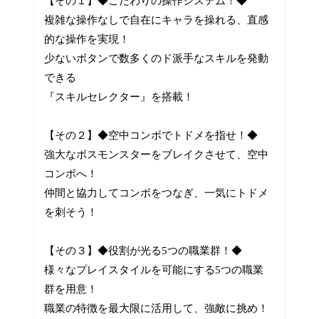
【その１】◆こだわりの操作システム！◆
複雑な操作なしで自在にキャラを操れる、直感
的な操作を実現！
少ないボタンで数多くのド派手なスキルを発動
できる
『スキルセレクター』を搭載！
【その２】◆空中コンボでトドメを指せ！◆
強大なボスモンスターをブレイクさせて、空中
コンボへ！
仲間と協力してコンボをつなぎ、一気にトドメ
を刺そう！
【その３】◆役割が光る5つの職業群！◆
様々なプレイスタイルを可能にする5つの職業
群を用意！
職業の特徴を最大限に活用して、強敵に挑め！