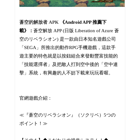
蒼空的解放者 APK
《Android APP 推薦下
載》：
蒼空解放 APP (日版 Liberation of Azure 蒼
空のリベラシオン) 是一款由日本知名遊戲公司
「SEGA」所推出的動作RPG手機遊戲，這款手
遊主要的特色就是以按鈕組合來發動豐富技能的
「技能選擇者」及把敵人打到空中後的「空中連
擊」系統，有興趣的人不妨下載來玩玩看喔。
官網遊戲介紹：
≪『蒼空のリベラシオン』（ソクリベ）5つの
ポイント！≫