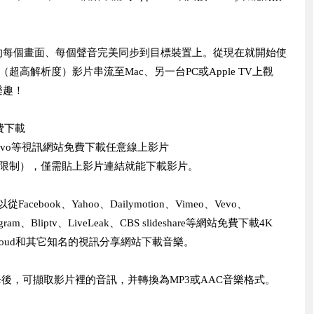
你熒幕上的每個畫面、每個聲音完美同步到目標裝置上。從現在就開始使
UHD（超高解析度）影片串流至Mac、另一台PC或Apple TV上觀
樂趣！
費下載
meo、Vevo等視訊網站免費下載任意線上影片
次數限制），僅需貼上影片連結就能下載影片。
ebook、Yahoo、Dailymotion、Vimeo、Vevo、
agram、Bliptv、LiveLeak、CBS slideshare等網站免費下載4K
oundcloud和其它知名的視訊分享網站下載音樂。
完畢後，可擷取影片裡的音訊，并轉換為MP3或AAC音樂格式。