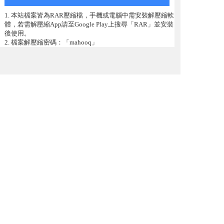
1. 本站檔案皆為RAR壓縮檔，手機或電腦中需安裝解壓縮軟
體，若需解壓縮App請至Google Play上搜尋「RAR」並安裝
後使用。
2. 檔案解壓縮密碼：「mahooq」