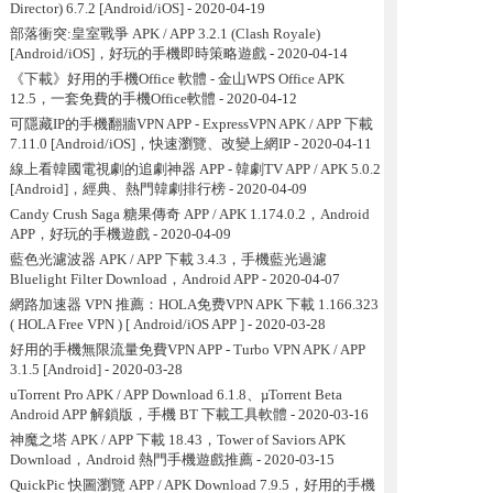
Director) 6.7.2 [Android/iOS]
- 2020-04-19
部落衝突:皇室戰爭 APK / APP 3.2.1 (Clash Royale)
[Android/iOS]，好玩的手機即時策略遊戲
- 2020-04-14
《下載》好用的手機Office 軟體 - 金山WPS Office APK
12.5，一套免費的手機Office軟體
- 2020-04-12
可隱藏IP的手機翻牆VPN APP - ExpressVPN APK / APP 下載
7.11.0 [Android/iOS]，快速瀏覽、改變上網IP
- 2020-04-11
線上看韓國電視劇的追劇神器 APP - 韓劇TV APP / APK 5.0.2
[Android]，經典、熱門韓劇排行榜
- 2020-04-09
Candy Crush Saga 糖果傳奇 APP / APK 1.174.0.2，Android
APP，好玩的手機遊戲
- 2020-04-09
藍色光濾波器 APK / APP 下載 3.4.3，手機藍光過濾
Bluelight Filter Download，Android APP
- 2020-04-07
網路加速器 VPN 推薦：HOLA免费VPN APK 下載 1.166.323
( HOLA Free VPN ) [ Android/iOS APP ]
- 2020-03-28
好用的手機無限流量免費VPN APP - Turbo VPN APK / APP
3.1.5 [Android]
- 2020-03-28
uTorrent Pro APK / APP Download 6.1.8、µTorrent Beta
Android APP 解鎖版，手機 BT 下載工具軟體
- 2020-03-16
神魔之塔 APK / APP 下載 18.43，Tower of Saviors APK
Download，Android 熱門手機遊戲推薦
- 2020-03-15
QuickPic 快圖瀏覽 APP / APK Download 7.9.5，好用的手機