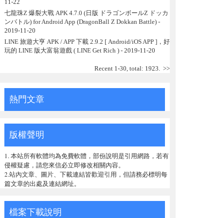
11-22
七龍珠Z 爆裂大戰 APK 4.7.0 (日版 ドラゴンボールZ ドッカ
ンバトル) for Android App (DragonBall Z Dokkan Battle)
-
2019-11-20
LINE 旅遊大亨 APK / APP 下載 2.9.2 [ Android/iOS APP ]，好
玩的 LINE 版大富翁遊戲 ( LINE Get Rich )
- 2019-11-20
Recent 1-30, total: 1923.
>>
熱門文章
版權聲明
1. 本站所有軟體均為免費軟體，部份說明是引用網路，若有
侵權疑慮，請您來信必立即修改相關內容。
2.站內文章、圖片、下載連結皆歡迎引用，但請務必標明每
篇文章的出處及連結網址。
檔案下載說明