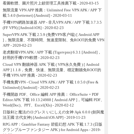
看圖軟體、圖片照片上鎖管理工具推薦下載
- 2020-03-15
無限流量 VPN APP 推薦：Unlimited Free VPN APK / APP 下
載 5.4.0 (betternet) [Android]
- 2020-03-11
手機VPN網路加速器 APP - 非凡VPN APK / APP 下載 3.7.3.5
(FF VPN) [Android/iOS]
- 2020-02-23
SuperVPN APK 下載 2.5.9 (免费VPN客户端) [ Android APP
]，無限流量、不限時間、無速度限制、免ROOT的免費 VPN
APP
- 2020-02-23
老虎翻墙VPN APK / APP 下載 (Tigervpns) 6.3.1 [Android]，
好用的手機VPN軟體
- 2020-02-23
Cloud VPN 翻牆神器 APK 下載 ( VPN永久免費 ) [ Android
APP ] 1.1.8，免費、快速、無限流量、穩定翻牆免ROOT的
手機 VPN APP 推薦
- 2020-02-23
手機免費VPN - Cloud VPN APK / APP 下載 1.0.5.0 (Free &
Unlimited) [Android]
- 2020-02-23
手機開啟 PDF、Office 編輯 APP 推薦： OfficeSuite + PDF
Editor APK 下載 10.13.24988 [ Android APP ]，可編輯 PDF、
Word(Doc)、PPT、Excel(Xls)
- 2020-02-12
日版剣と魔法のログレス いにしえの女神 Apk 6.0.0 (劍與魔
法王國 古代女神) [Android/iOS APP]
- 2019-11-23
RPG APP：Granblue Fantasy 碧藍幻想 APK 下載 1.7.3 (日版
グランブルーファンタジー APK ) for Android Apps
- 2019-