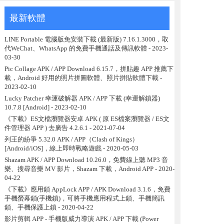
最新軟體
LINE Portable 電腦版免安裝下載 (最新版) 7.16.1.3000，取
代WeChat、WhatsApp 的免費手機通話及傳訊軟體
- 2023-
03-30
Pic Collage APK / APP Download 6.15.7，拼貼趣 APP 推薦下
載，Android 好用的照片拼圖軟體、照片拼貼軟體下載
-
2023-02-10
Lucky Patcher 幸運破解器 APK / APP 下載 (幸運解鎖器)
10.7.8 [Android]
- 2023-02-10
《下載》ES文檔瀏覽器安卓 APK ( 原 ES檔案瀏覽器 / ES文
件管理器 APP ) 去廣告 4.2.6.1
- 2021-07-04
列王的紛爭 5.32.0 APK / APP（Clash of Kings）
[Android/iOS]，線上即時戰略遊戲
- 2020-05-03
Shazam APK / APP Download 10.26.0，免費線上聽 MP3 音
樂、搜尋音樂 MV 影片，Shazam 下載，Android APP
- 2020-
04-22
《下載》應用鎖 AppLock APP / APK Download 3.1.6，免費
手機螢幕鎖(手機鎖)，可將手機應用程式上鎖、手機簡訊
鎖、手機保護上鎖
- 2020-04-22
影片剪輯 APP - 手機版威力導演 APK / APP 下載 (Power