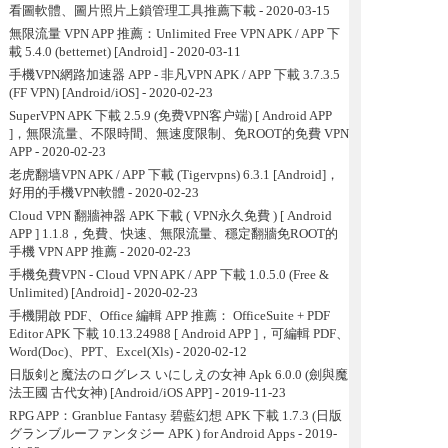
看圖軟體、圖片照片上鎖管理工具推薦下載
- 2020-03-15
無限流量 VPN APP 推薦：Unlimited Free VPN APK / APP 下
載 5.4.0 (betternet) [Android]
- 2020-03-11
手機VPN網路加速器 APP - 非凡VPN APK / APP 下載 3.7.3.5
(FF VPN) [Android/iOS]
- 2020-02-23
SuperVPN APK 下載 2.5.9 (免费VPN客户端) [ Android APP
]，無限流量、不限時間、無速度限制、免ROOT的免費 VPN
APP
- 2020-02-23
老虎翻墙VPN APK / APP 下載 (Tigervpns) 6.3.1 [Android]，
好用的手機VPN軟體
- 2020-02-23
Cloud VPN 翻牆神器 APK 下載 ( VPN永久免費 ) [ Android
APP ] 1.1.8，免費、快速、無限流量、穩定翻牆免ROOT的
手機 VPN APP 推薦
- 2020-02-23
手機免費VPN - Cloud VPN APK / APP 下載 1.0.5.0 (Free &
Unlimited) [Android]
- 2020-02-23
手機開啟 PDF、Office 編輯 APP 推薦： OfficeSuite + PDF
Editor APK 下載 10.13.24988 [ Android APP ]，可編輯 PDF、
Word(Doc)、PPT、Excel(Xls)
- 2020-02-12
日版剣と魔法のログレス いにしえの女神 Apk 6.0.0 (劍與魔
法王國 古代女神) [Android/iOS APP]
- 2019-11-23
RPG APP：Granblue Fantasy 碧藍幻想 APK 下載 1.7.3 (日版
グランブルーファンタジー APK ) for Android Apps
- 2019-