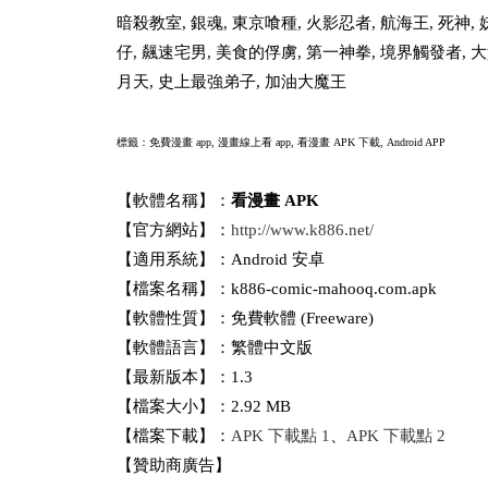
暗殺教室, 銀魂, 東京喰種, 火影忍者, 航海王, 死神,
仔, 飆速宅男, 美食的俘虜, 第一神拳, 境界觸發者,
月天, 史上最強弟子, 加油大魔王
標籤：免費漫畫 app, 漫畫線上看 app,
看漫畫 APK 下載, Android APP
【軟體名稱】：
看漫畫 APK
【官方網站】：
http://www.k886.net/
【適用系統】：Android 安卓
【檔案名稱】：k886-comic-mahooq.com.apk
【軟體性質】：免費軟體 (Freeware)
【軟體語言】：繁體中文版
【最新版本】：1.3
【檔案大小】：2.92 MB
【檔案下載】：
APK 下載點 1
、
APK 下載點 2
【贊助商廣告】