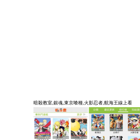
暗殺教室,銀魂,東京喰種,火影忍者,航海王線上看