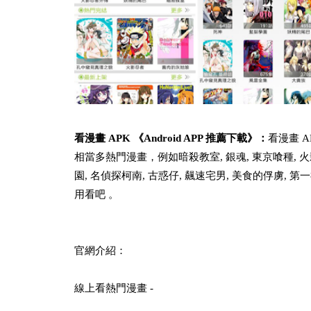
看漫畫 APK 《Android APP 推薦下載》：
看漫畫 
相當多熱門漫畫，例如暗殺教室, 銀魂, 東京喰種, 火影
園, 名偵探柯南, 古惑仔, 飆速宅男, 美食的俘虜,
用看吧 。
官網介紹：
線上看熱門漫畫 -