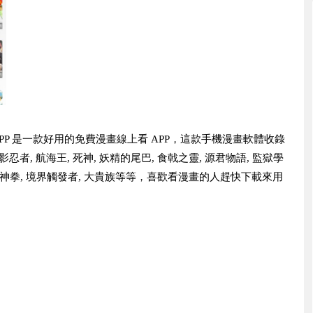
APP 是一款好用的免費漫畫線上看 APP，這款手機漫畫軟體收錄
忍者, 航海王, 死神, 妖精的尾巴, 食戟之靈, 源君物語, 監獄學
 第一神拳, 境界觸發者, 大貴族等等，喜歡看漫畫的人趕快下載來用