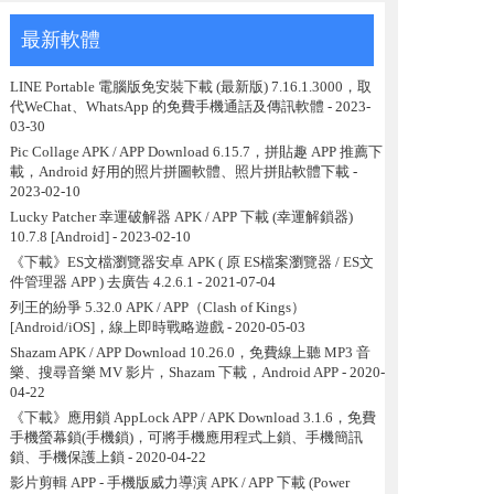
最新軟體
LINE Portable 電腦版免安裝下載 (最新版) 7.16.1.3000，取
代WeChat、WhatsApp 的免費手機通話及傳訊軟體
- 2023-
03-30
Pic Collage APK / APP Download 6.15.7，拼貼趣 APP 推薦下
載，Android 好用的照片拼圖軟體、照片拼貼軟體下載
-
2023-02-10
Lucky Patcher 幸運破解器 APK / APP 下載 (幸運解鎖器)
10.7.8 [Android]
- 2023-02-10
《下載》ES文檔瀏覽器安卓 APK ( 原 ES檔案瀏覽器 / ES文
件管理器 APP ) 去廣告 4.2.6.1
- 2021-07-04
列王的紛爭 5.32.0 APK / APP（Clash of Kings）
[Android/iOS]，線上即時戰略遊戲
- 2020-05-03
Shazam APK / APP Download 10.26.0，免費線上聽 MP3 音
樂、搜尋音樂 MV 影片，Shazam 下載，Android APP
- 2020-
04-22
《下載》應用鎖 AppLock APP / APK Download 3.1.6，免費
手機螢幕鎖(手機鎖)，可將手機應用程式上鎖、手機簡訊
鎖、手機保護上鎖
- 2020-04-22
影片剪輯 APP - 手機版威力導演 APK / APP 下載 (Power