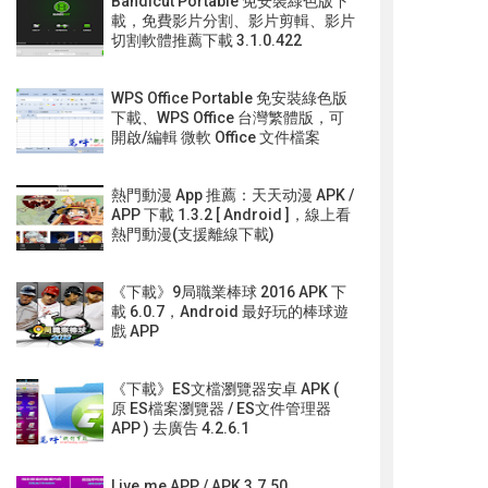
Bandicut Portable 免安裝綠色版下
載，免費影片分割、影片剪輯、影片
切割軟體推薦下載 3.1.0.422
WPS Office Portable 免安裝綠色版
下載、WPS Office 台灣繁體版，可
開啟/編輯 微軟 Office 文件檔案
熱門動漫 App 推薦：天天动漫 APK /
APP 下載 1.3.2 [ Android ]，線上看
熱門動漫(支援離線下載)
《下載》9局職業棒球 2016 APK 下
載 6.0.7，Android 最好玩的棒球遊
戲 APP
《下載》ES文檔瀏覽器安卓 APK (
原 ES檔案瀏覽器 / ES文件管理器
APP ) 去廣告 4.2.6.1
Live.me APP / APK 3.7.50