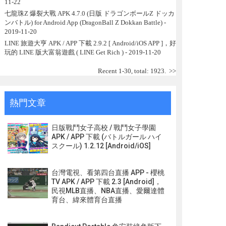
11-22
七龍珠Z 爆裂大戰 APK 4.7.0 (日版 ドラゴンボールZ ドッカ
ンバトル) for Android App (DragonBall Z Dokkan Battle)
-
2019-11-20
LINE 旅遊大亨 APK / APP 下載 2.9.2 [ Android/iOS APP ]，好
玩的 LINE 版大富翁遊戲 ( LINE Get Rich )
- 2019-11-20
Recent 1-30, total: 1923.
>>
熱門文章
日版戰鬥女子高校 / 戰鬥女子學園
APK / APP 下載 (バトルガール ハイ
スクール) 1.2.12 [Android/iOS]
台灣電視、看第四台直播 APP - 櫻桃
TV APK / APP 下載 2.3 [Android]，
民視MLB直播、NBA直播、愛爾達體
育台、緯來體育台直播