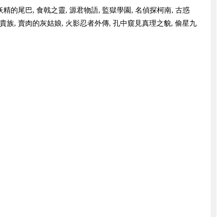
 妖精的尾巴, 食戟之靈, 源君物語, 監獄學園, 名偵探柯南, 古惑
 大貴族, 賣肉的灰姑娘, 火影忍者外傳, 孔中窺見真理之貌, 偷星九