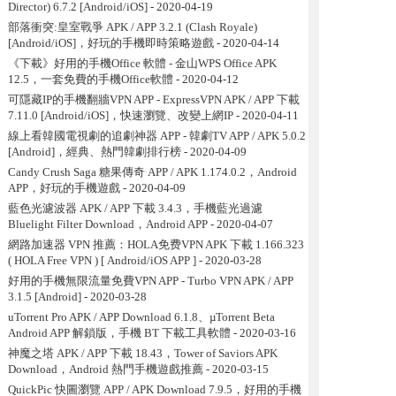
Director) 6.7.2 [Android/iOS]
- 2020-04-19
部落衝突:皇室戰爭 APK / APP 3.2.1 (Clash Royale)
[Android/iOS]，好玩的手機即時策略遊戲
- 2020-04-14
《下載》好用的手機Office 軟體 - 金山WPS Office APK
12.5，一套免費的手機Office軟體
- 2020-04-12
可隱藏IP的手機翻牆VPN APP - ExpressVPN APK / APP 下載
7.11.0 [Android/iOS]，快速瀏覽、改變上網IP
- 2020-04-11
線上看韓國電視劇的追劇神器 APP - 韓劇TV APP / APK 5.0.2
[Android]，經典、熱門韓劇排行榜
- 2020-04-09
Candy Crush Saga 糖果傳奇 APP / APK 1.174.0.2，Android
APP，好玩的手機遊戲
- 2020-04-09
藍色光濾波器 APK / APP 下載 3.4.3，手機藍光過濾
Bluelight Filter Download，Android APP
- 2020-04-07
網路加速器 VPN 推薦：HOLA免费VPN APK 下載 1.166.323
( HOLA Free VPN ) [ Android/iOS APP ]
- 2020-03-28
好用的手機無限流量免費VPN APP - Turbo VPN APK / APP
3.1.5 [Android]
- 2020-03-28
uTorrent Pro APK / APP Download 6.1.8、µTorrent Beta
Android APP 解鎖版，手機 BT 下載工具軟體
- 2020-03-16
神魔之塔 APK / APP 下載 18.43，Tower of Saviors APK
Download，Android 熱門手機遊戲推薦
- 2020-03-15
QuickPic 快圖瀏覽 APP / APK Download 7.9.5，好用的手機