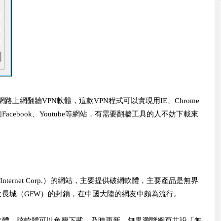
路上網翻牆VPN軟體，這款VPN程式可以實現用IE、Chrome
ebook、Youtube等網站，有需要翻牆工具的人不妨下載來
ch Internet Corp.）的網站，主要提供破網軟體，主要產品是無界
長城（GFW）的封鎖，在中國大陸的網友中頗為流行。
軟體，該軟體可以免費下載，及時更新。無界瀏覽網頁共設「無