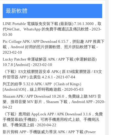
最新軟體
LINE Portable 電腦版免安裝下載 (最新版) 7.16.1.3000，取
代WeChat、WhatsApp 的免費手機通話及傳訊軟體
- 2023-
03-30
Pic Collage APK / APP Download 6.15.7，拼貼趣 APP 推薦下
載，Android 好用的照片拼圖軟體、照片拼貼軟體下載
-
2023-02-10
Lucky Patcher 幸運破解器 APK / APP 下載 (幸運解鎖器)
10.7.8 [Android]
- 2023-02-10
《下載》ES文檔瀏覽器安卓 APK ( 原 ES檔案瀏覽器 / ES文
件管理器 APP ) 去廣告 4.2.6.1
- 2021-07-04
列王的紛爭 5.32.0 APK / APP（Clash of Kings）
[Android/iOS]，線上即時戰略遊戲
- 2020-05-03
Shazam APK / APP Download 10.26.0，免費線上聽 MP3 音
樂、搜尋音樂 MV 影片，Shazam 下載，Android APP
- 2020-
04-22
《下載》應用鎖 AppLock APP / APK Download 3.1.6，免費
手機螢幕鎖(手機鎖)，可將手機應用程式上鎖、手機簡訊
鎖、手機保護上鎖
- 2020-04-22
影片剪輯 APP - 手機版威力導演 APK / APP 下載 (Power