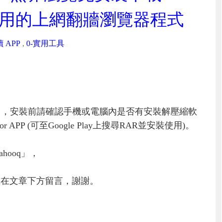
able)，好用的上網翻牆瀏覽器程式
 APP
,
0-實用工具
」，安裝前請確認手機或電腦內是否有安裝解壓縮軟
PP (可至Google Play上搜尋RAR並安裝使用)。
hooq」，
或在文章下方留言，謝謝。