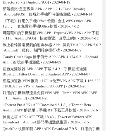
Director) 6.7.2 [Android/iOS]
- 2020-04-19
部落衝突:皇室戰爭 APK / APP 3.2.1 (Clash Royale)
[Android/iOS]，好玩的手機即時策略遊戲
- 2020-04-14
《下載》好用的手機Office 軟體 - 金山WPS Office APK
12.5，一套免費的手機Office軟體
- 2020-04-12
可隱藏IP的手機翻牆VPN APP - ExpressVPN APK / APP 下載
7.11.0 [Android/iOS]，快速瀏覽、改變上網IP
- 2020-04-11
線上看韓國電視劇的追劇神器 APP - 韓劇TV APP / APK 5.0.2
[Android]，經典、熱門韓劇排行榜
- 2020-04-09
Candy Crush Saga 糖果傳奇 APP / APK 1.174.0.2，Android
APP，好玩的手機遊戲
- 2020-04-09
藍色光濾波器 APK / APP 下載 3.4.3，手機藍光過濾
Bluelight Filter Download，Android APP
- 2020-04-07
網路加速器 VPN 推薦：HOLA免费VPN APK 下載 1.166.323
( HOLA Free VPN ) [ Android/iOS APP ]
- 2020-03-28
好用的手機無限流量免費VPN APP - Turbo VPN APK / APP
3.1.5 [Android]
- 2020-03-28
uTorrent Pro APK / APP Download 6.1.8、µTorrent Beta
Android APP 解鎖版，手機 BT 下載工具軟體
- 2020-03-16
神魔之塔 APK / APP 下載 18.43，Tower of Saviors APK
Download，Android 熱門手機遊戲推薦
- 2020-03-15
QuickPic 快圖瀏覽 APP / APK Download 7.9.5，好用的手機