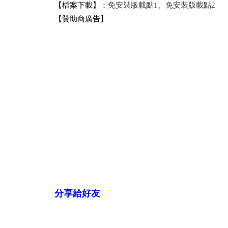
【檔案下載】：
免安裝版載點1
、
免安裝版載點2
【贊助商廣告】
分享給好友