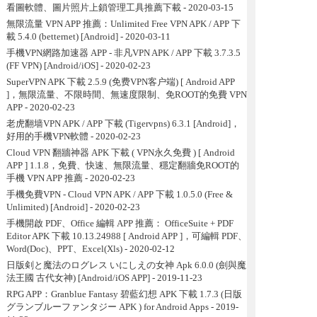
看圖軟體、圖片照片上鎖管理工具推薦下載
- 2020-03-15
無限流量 VPN APP 推薦：Unlimited Free VPN APK / APP 下
載 5.4.0 (betternet) [Android]
- 2020-03-11
手機VPN網路加速器 APP - 非凡VPN APK / APP 下載 3.7.3.5
(FF VPN) [Android/iOS]
- 2020-02-23
SuperVPN APK 下載 2.5.9 (免费VPN客户端) [ Android APP
]，無限流量、不限時間、無速度限制、免ROOT的免費 VPN
APP
- 2020-02-23
老虎翻墙VPN APK / APP 下載 (Tigervpns) 6.3.1 [Android]，
好用的手機VPN軟體
- 2020-02-23
Cloud VPN 翻牆神器 APK 下載 ( VPN永久免費 ) [ Android
APP ] 1.1.8，免費、快速、無限流量、穩定翻牆免ROOT的
手機 VPN APP 推薦
- 2020-02-23
手機免費VPN - Cloud VPN APK / APP 下載 1.0.5.0 (Free &
Unlimited) [Android]
- 2020-02-23
手機開啟 PDF、Office 編輯 APP 推薦： OfficeSuite + PDF
Editor APK 下載 10.13.24988 [ Android APP ]，可編輯 PDF、
Word(Doc)、PPT、Excel(Xls)
- 2020-02-12
日版剣と魔法のログレス いにしえの女神 Apk 6.0.0 (劍與魔
法王國 古代女神) [Android/iOS APP]
- 2019-11-23
RPG APP：Granblue Fantasy 碧藍幻想 APK 下載 1.7.3 (日版
グランブルーファンタジー APK ) for Android Apps
- 2019-