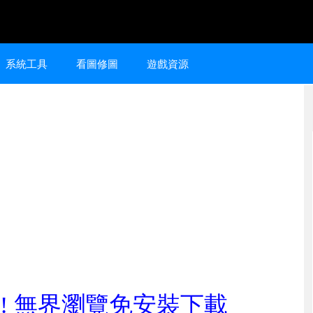
系統工具
看圖修圖
遊戲資源
! 無界瀏覽免安裝下載