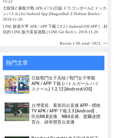
11-22
七龍珠Z 爆裂大戰 APK 4.7.0 (日版 ドラゴンボールZ ドッカ
ンバトル) for Android App (DragonBall Z Dokkan Battle)
-
2019-11-20
LINE 旅遊大亨 APK / APP 下載 2.9.2 [ Android/iOS APP ]，好
玩的 LINE 版大富翁遊戲 ( LINE Get Rich )
- 2019-11-20
Recent 1-30, total: 1923.
>>
熱門文章
日版戰鬥女子高校 / 戰鬥女子學園
APK / APP 下載 (バトルガール ハイ
スクール) 1.2.12 [Android/iOS]
台灣電視、看第四台直播 APP - 櫻桃
TV APK / APP 下載 2.3 [Android]，
民視MLB直播、NBA直播、愛爾達體
育台、緯來體育台直播