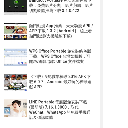
Bandicut Portable 免安裝綠色版下
載，免費影片分割、影片剪輯、影片
切割軟體推薦下載 3.1.0.422
熱門動漫 App 推薦：天天动漫 APK /
APP 下載 1.3.2 [ Android ]，線上看
熱門動漫(支援離線下載)
WPS Office Portable 免安裝綠色版
下載、WPS Office 台灣繁體版，可
開啟/編輯 微軟 Office 文件檔案
《下載》9局職業棒球 2016 APK 下
載 6.0.7，Android 最好玩的棒球遊
戲 APP
LINE Portable 電腦版免安裝下載
(最新版) 7.16.1.3000，取代
WeChat、WhatsApp 的免費手機通
話及傳訊軟體