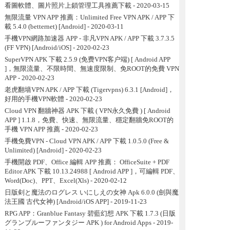
看圖軟體、圖片照片上鎖管理工具推薦下載
- 2020-03-15
無限流量 VPN APP 推薦：Unlimited Free VPN APK / APP 下
載 5.4.0 (betternet) [Android]
- 2020-03-11
手機VPN網路加速器 APP - 非凡VPN APK / APP 下載 3.7.3.5
(FF VPN) [Android/iOS]
- 2020-02-23
SuperVPN APK 下載 2.5.9 (免费VPN客户端) [ Android APP
]，無限流量、不限時間、無速度限制、免ROOT的免費 VPN
APP
- 2020-02-23
老虎翻墙VPN APK / APP 下載 (Tigervpns) 6.3.1 [Android]，
好用的手機VPN軟體
- 2020-02-23
Cloud VPN 翻牆神器 APK 下載 ( VPN永久免費 ) [ Android
APP ] 1.1.8，免費、快速、無限流量、穩定翻牆免ROOT的
手機 VPN APP 推薦
- 2020-02-23
手機免費VPN - Cloud VPN APK / APP 下載 1.0.5.0 (Free &
Unlimited) [Android]
- 2020-02-23
手機開啟 PDF、Office 編輯 APP 推薦： OfficeSuite + PDF
Editor APK 下載 10.13.24988 [ Android APP ]，可編輯 PDF、
Word(Doc)、PPT、Excel(Xls)
- 2020-02-12
日版剣と魔法のログレス いにしえの女神 Apk 6.0.0 (劍與魔
法王國 古代女神) [Android/iOS APP]
- 2019-11-23
RPG APP：Granblue Fantasy 碧藍幻想 APK 下載 1.7.3 (日版
グランブルーファンタジー APK ) for Android Apps
- 2019-