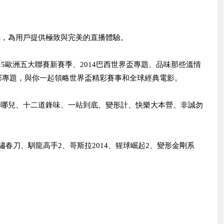
換，為用戶提供極致與完美的直播體驗。
015歐洲五大聯賽新賽季、2014巴西世界盃專題、品味那些溫情
彩專題，與你一起領略世界盃精彩賽事和全球經典電影。
去哪兒、十二道鋒味、一站到底、變形計、快樂大本營、非誠勿
、繡春刀、馴龍高手2、哥斯拉2014、猩球崛起2、變形金剛系