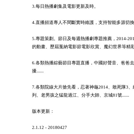
3.每日熱播劇集及電影更新及時。
4.直播頻道專人不間斷實時維護，支持智能多源切
5.專題策劃。節日及每週熱播劇專題推薦，2014-2
的動畫、歷屆戛納電影節電影欣賞、魔幻世界等精
6.各類熱播綜藝節目專題直播，中國好聲音、爸爸
擾......
7.各類院線大片搶先看，忍著神龜2014、敢死隊3
列、老男孩之猛龍過江、分手大師、京城81號......
版本更新：
2.1.12 - 20180427