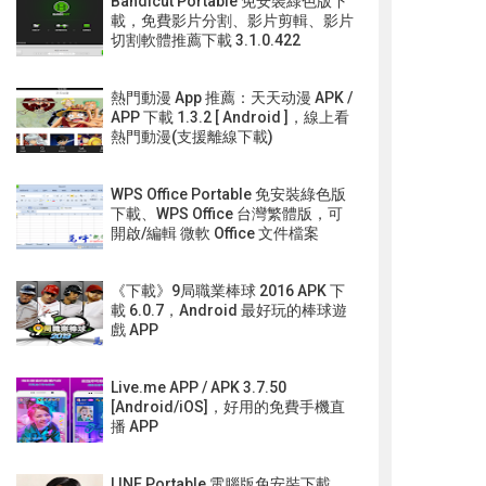
Bandicut Portable 免安裝綠色版下
載，免費影片分割、影片剪輯、影片
切割軟體推薦下載 3.1.0.422
熱門動漫 App 推薦：天天动漫 APK /
APP 下載 1.3.2 [ Android ]，線上看
熱門動漫(支援離線下載)
WPS Office Portable 免安裝綠色版
下載、WPS Office 台灣繁體版，可
開啟/編輯 微軟 Office 文件檔案
《下載》9局職業棒球 2016 APK 下
載 6.0.7，Android 最好玩的棒球遊
戲 APP
Live.me APP / APK 3.7.50
[Android/iOS]，好用的免費手機直
播 APP
LINE Portable 電腦版免安裝下載