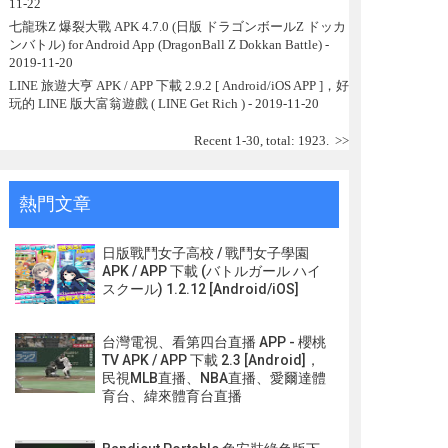
11-22
七龍珠Z 爆裂大戰 APK 4.7.0 (日版 ドラゴンボールZ ドッカ
ンバトル) for Android App (DragonBall Z Dokkan Battle)
-
2019-11-20
LINE 旅遊大亨 APK / APP 下載 2.9.2 [ Android/iOS APP ]，好
玩的 LINE 版大富翁遊戲 ( LINE Get Rich )
- 2019-11-20
Recent 1-30, total: 1923.
>>
熱門文章
日版戰鬥女子高校 / 戰鬥女子學園
APK / APP 下載 (バトルガール ハイ
スクール) 1.2.12 [Android/iOS]
台灣電視、看第四台直播 APP - 櫻桃
TV APK / APP 下載 2.3 [Android]，
民視MLB直播、NBA直播、愛爾達體
育台、緯來體育台直播