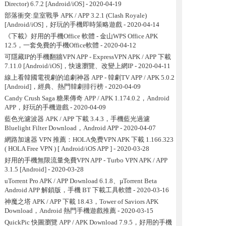
Director) 6.7.2 [Android/iOS]
- 2020-04-19
部落衝突:皇室戰爭 APK / APP 3.2.1 (Clash Royale)
[Android/iOS]，好玩的手機即時策略遊戲
- 2020-04-14
《下載》好用的手機Office 軟體 - 金山WPS Office APK
12.5，一套免費的手機Office軟體
- 2020-04-12
可隱藏IP的手機翻牆VPN APP - ExpressVPN APK / APP 下載
7.11.0 [Android/iOS]，快速瀏覽、改變上網IP
- 2020-04-11
線上看韓國電視劇的追劇神器 APP - 韓劇TV APP / APK 5.0.2
[Android]，經典、熱門韓劇排行榜
- 2020-04-09
Candy Crush Saga 糖果傳奇 APP / APK 1.174.0.2，Android
APP，好玩的手機遊戲
- 2020-04-09
藍色光濾波器 APK / APP 下載 3.4.3，手機藍光過濾
Bluelight Filter Download，Android APP
- 2020-04-07
網路加速器 VPN 推薦：HOLA免费VPN APK 下載 1.166.323
( HOLA Free VPN ) [ Android/iOS APP ]
- 2020-03-28
好用的手機無限流量免費VPN APP - Turbo VPN APK / APP
3.1.5 [Android]
- 2020-03-28
uTorrent Pro APK / APP Download 6.1.8、µTorrent Beta
Android APP 解鎖版，手機 BT 下載工具軟體
- 2020-03-16
神魔之塔 APK / APP 下載 18.43，Tower of Saviors APK
Download，Android 熱門手機遊戲推薦
- 2020-03-15
QuickPic 快圖瀏覽 APP / APK Download 7.9.5，好用的手機