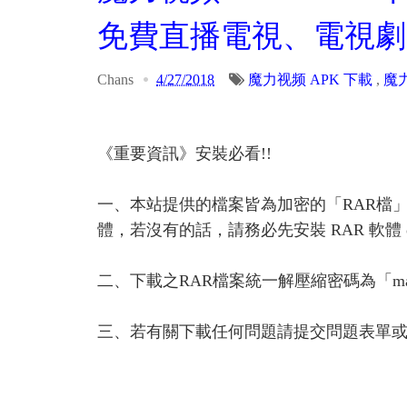
免費直播電視、電視劇
Chans
4/27/2018
魔力视频 APK 下載
,
魔
《重要資訊》安裝必看!!
一、本站提供的檔案皆為加密的「RAR檔
體，若沒有的話，請務必先安裝 RAR 軟體 or A
二、下載之RAR檔案統一解壓縮密碼為「ma
三、若有關下載任何問題請提交問題表單