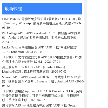
最新軟體
LINE Portable 電腦版免安裝下載 (最新版) 7.16.1.3000，取
代WeChat、WhatsApp 的免費手機通話及傳訊軟體
- 2023-
03-30
Pic Collage APK / APP Download 6.15.7，拼貼趣 APP 推薦下
載，Android 好用的照片拼圖軟體、照片拼貼軟體下載
-
2023-02-10
Lucky Patcher 幸運破解器 APK / APP 下載 (幸運解鎖器)
10.7.8 [Android]
- 2023-02-10
《下載》ES文檔瀏覽器安卓 APK ( 原 ES檔案瀏覽器 / ES文
件管理器 APP ) 去廣告 4.2.6.1
- 2021-07-04
列王的紛爭 5.32.0 APK / APP（Clash of Kings）
[Android/iOS]，線上即時戰略遊戲
- 2020-05-03
Shazam APK / APP Download 10.26.0，免費線上聽 MP3 音
樂、搜尋音樂 MV 影片，Shazam 下載，Android APP
- 2020-
04-22
《下載》應用鎖 AppLock APP / APK Download 3.1.6，免費
手機螢幕鎖(手機鎖)，可將手機應用程式上鎖、手機簡訊
鎖、手機保護上鎖
- 2020-04-22
影片剪輯 APP - 手機版威力導演 APK / APP 下載 (Power