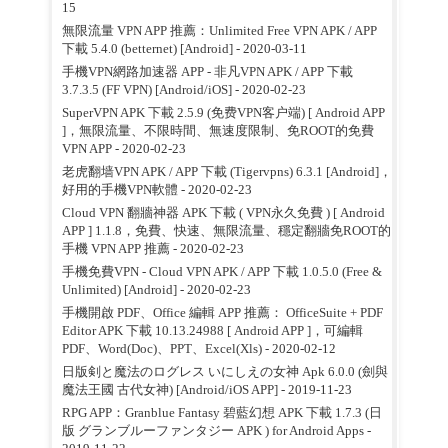
15
無限流量 VPN APP 推薦：Unlimited Free VPN APK / APP
下載 5.4.0 (betternet) [Android]
- 2020-03-11
手機VPN網路加速器 APP - 非凡VPN APK / APP 下載
3.7.3.5 (FF VPN) [Android/iOS]
- 2020-02-23
SuperVPN APK 下載 2.5.9 (免费VPN客户端) [ Android APP
]，無限流量、不限時間、無速度限制、免ROOT的免費
VPN APP
- 2020-02-23
老虎翻墙VPN APK / APP 下載 (Tigervpns) 6.3.1 [Android]，
好用的手機VPN軟體
- 2020-02-23
Cloud VPN 翻牆神器 APK 下載 ( VPN永久免費 ) [ Android
APP ] 1.1.8，免費、快速、無限流量、穩定翻牆免ROOT的
手機 VPN APP 推薦
- 2020-02-23
手機免費VPN - Cloud VPN APK / APP 下載 1.0.5.0 (Free &
Unlimited) [Android]
- 2020-02-23
手機開啟 PDF、Office 編輯 APP 推薦： OfficeSuite + PDF
Editor APK 下載 10.13.24988 [ Android APP ]，可編輯
PDF、Word(Doc)、PPT、Excel(Xls)
- 2020-02-12
日版剣と魔法のログレス いにしえの女神 Apk 6.0.0 (劍與
魔法王國 古代女神) [Android/iOS APP]
- 2019-11-23
RPG APP：Granblue Fantasy 碧藍幻想 APK 下載 1.7.3 (日
版 グランブルーファンタジー APK ) for Android Apps
-