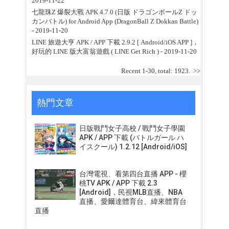
2019-11-22
七龍珠Z 爆裂大戰 APK 4.7.0 (日版 ドラゴンボールZ ドッ
カンバトル) for Android App (DragonBall Z Dokkan Battle)
- 2019-11-20
LINE 旅遊大亨 APK / APP 下載 2.9.2 [ Android/iOS APP ]，
好玩的 LINE 版大富翁遊戲 ( LINE Get Rich )
- 2019-11-20
Recent 1-30, total: 1923.
>>
熱門文章
日版戰鬥女子高校 / 戰鬥女子學園
APK / APP 下載 (バトルガール ハ
イスクール) 1.2.12 [Android/iOS]
台灣電視、看第四台直播 APP - 櫻
桃TV APK / APP 下載 2.3
[Android]，民視MLB直播、NBA
直播、愛爾達體育台、緯來體育台
直播