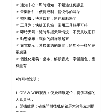
☞ 通知中心：即時通知，不錯過任何訊息
☞ 音樂插件：便捷控制，愉悅你的耳朵
☞ 照相機：快速啟動，留住精彩瞬間
☞ 工具列：快捷工具箱，常用工具觸手可得
☞ 即時天氣：隨時掌握天氣情況，不受風吹雨打
☞ 動態桌布：讓你的鎖屏動起來
☞ 充電提示：連接電源的瞬間，給您不一樣的充
電感受
☞ 個性化定義：桌布、解鎖音效、字體顏色，應
有盡有
■許可權說明：
1. GPS & WIFI狀況：便於精確定位，提供準備的
天氣資訊；
2. 開機啟動：確保開機後獵豹鎖屏大師能立刻提