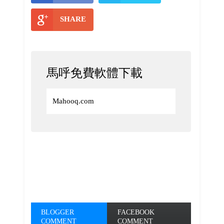
SHARE
馬呼免費軟體下載
Mahooq.com
BLOGGER
FACEBOOK
COMMENT
COMMENT