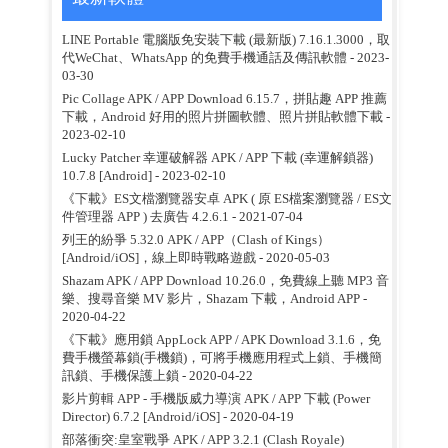
LINE Portable 電腦版免安裝下載 (最新版) 7.16.1.3000，取
代WeChat、WhatsApp 的免費手機通話及傳訊軟體
- 2023-
03-30
Pic Collage APK / APP Download 6.15.7，拼貼趣 APP 推薦
下載，Android 好用的照片拼圖軟體、照片拼貼軟體下載
-
2023-02-10
Lucky Patcher 幸運破解器 APK / APP 下載 (幸運解鎖器)
10.7.8 [Android]
- 2023-02-10
《下載》ES文檔瀏覽器安卓 APK ( 原 ES檔案瀏覽器 / ES文
件管理器 APP ) 去廣告 4.2.6.1
- 2021-07-04
列王的紛爭 5.32.0 APK / APP（Clash of Kings）
[Android/iOS]，線上即時戰略遊戲
- 2020-05-03
Shazam APK / APP Download 10.26.0，免費線上聽 MP3 音
樂、搜尋音樂 MV 影片，Shazam 下載，Android APP
-
2020-04-22
《下載》應用鎖 AppLock APP / APK Download 3.1.6，免
費手機螢幕鎖(手機鎖)，可將手機應用程式上鎖、手機簡
訊鎖、手機保護上鎖
- 2020-04-22
影片剪輯 APP - 手機版威力導演 APK / APP 下載 (Power
Director) 6.7.2 [Android/iOS]
- 2020-04-19
部落衝突:皇室戰爭 APK / APP 3.2.1 (Clash Royale)