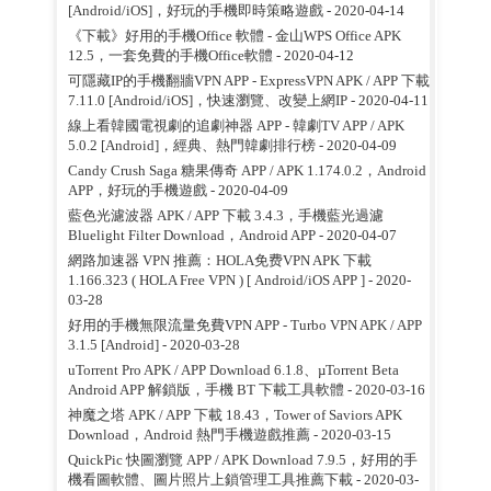
[Android/iOS]，好玩的手機即時策略遊戲
- 2020-04-14
《下載》好用的手機Office 軟體 - 金山WPS Office APK
12.5，一套免費的手機Office軟體
- 2020-04-12
可隱藏IP的手機翻牆VPN APP - ExpressVPN APK / APP 下載
7.11.0 [Android/iOS]，快速瀏覽、改變上網IP
- 2020-04-11
線上看韓國電視劇的追劇神器 APP - 韓劇TV APP / APK
5.0.2 [Android]，經典、熱門韓劇排行榜
- 2020-04-09
Candy Crush Saga 糖果傳奇 APP / APK 1.174.0.2，Android
APP，好玩的手機遊戲
- 2020-04-09
藍色光濾波器 APK / APP 下載 3.4.3，手機藍光過濾
Bluelight Filter Download，Android APP
- 2020-04-07
網路加速器 VPN 推薦：HOLA免费VPN APK 下載
1.166.323 ( HOLA Free VPN ) [ Android/iOS APP ]
- 2020-
03-28
好用的手機無限流量免費VPN APP - Turbo VPN APK / APP
3.1.5 [Android]
- 2020-03-28
uTorrent Pro APK / APP Download 6.1.8、µTorrent Beta
Android APP 解鎖版，手機 BT 下載工具軟體
- 2020-03-16
神魔之塔 APK / APP 下載 18.43，Tower of Saviors APK
Download，Android 熱門手機遊戲推薦
- 2020-03-15
QuickPic 快圖瀏覽 APP / APK Download 7.9.5，好用的手
機看圖軟體、圖片照片上鎖管理工具推薦下載
- 2020-03-