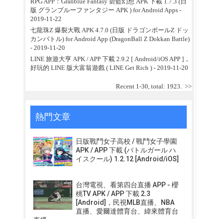
RPG APP：Granblue Fantasy 碧藍幻想 APK 下載 1.7.3 (日
版 グランブルーファンタジー APK ) for Android Apps
-
2019-11-22
七龍珠Z 爆裂大戰 APK 4.7.0 (日版 ドラゴンボールZ ドッ
カンバトル) for Android App (DragonBall Z Dokkan Battle)
- 2019-11-20
LINE 旅遊大亨 APK / APP 下載 2.9.2 [ Android/iOS APP ]，
好玩的 LINE 版大富翁遊戲 ( LINE Get Rich )
- 2019-11-20
Recent 1-30, total: 1923.
>>
熱門文章
日版戰鬥女子高校 / 戰鬥女子學園
APK / APP 下載 (バトルガール ハ
イスクール) 1.2.12 [Android/iOS]
台灣電視、看第四台直播 APP - 櫻
桃TV APK / APP 下載 2.3
[Android]，民視MLB直播、NBA
直播、愛爾達體育台、緯來體育台