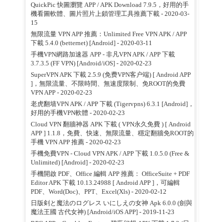
QuickPic 快圖瀏覽 APP / APK Download 7.9.5，好用的手
機看圖軟體、圖片照片上鎖管理工具推薦下載
- 2020-03-
15
無限流量 VPN APP 推薦：Unlimited Free VPN APK / APP
下載 5.4.0 (betternet) [Android]
- 2020-03-11
手機VPN網路加速器 APP - 非凡VPN APK / APP 下載
3.7.3.5 (FF VPN) [Android/iOS]
- 2020-02-23
SuperVPN APK 下載 2.5.9 (免费VPN客户端) [ Android APP
]，無限流量、不限時間、無速度限制、免ROOT的免費
VPN APP
- 2020-02-23
老虎翻墙VPN APK / APP 下載 (Tigervpns) 6.3.1 [Android]，
好用的手機VPN軟體
- 2020-02-23
Cloud VPN 翻牆神器 APK 下載 ( VPN永久免費 ) [ Android
APP ] 1.1.8，免費、快速、無限流量、穩定翻牆免ROOT的
手機 VPN APP 推薦
- 2020-02-23
手機免費VPN - Cloud VPN APK / APP 下載 1.0.5.0 (Free &
Unlimited) [Android]
- 2020-02-23
手機開啟 PDF、Office 編輯 APP 推薦： OfficeSuite + PDF
Editor APK 下載 10.13.24988 [ Android APP ]，可編輯
PDF、Word(Doc)、PPT、Excel(Xls)
- 2020-02-12
日版剣と魔法のログレス いにしえの女神 Apk 6.0.0 (劍與
魔法王國 古代女神) [Android/iOS APP]
- 2019-11-23