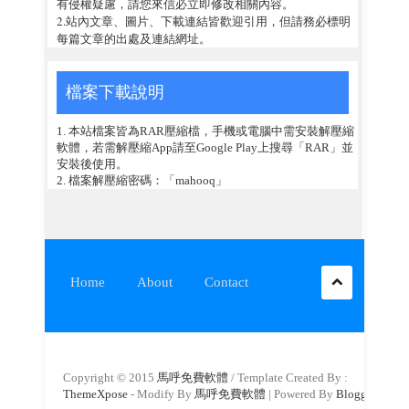
有侵權疑慮，請您來信必立即修改相關內容。
2.站內文章、圖片、下載連結皆歡迎引用，但請務必標明
每篇文章的出處及連結網址。
檔案下載說明
1. 本站檔案皆為RAR壓縮檔，手機或電腦中需安裝解壓縮
軟體，若需解壓縮App請至Google Play上搜尋「RAR」並
安裝後使用。
2. 檔案解壓縮密碼：「mahooq」
Home
About
Contact
Copyright © 2015
馬呼免費軟體
/ Template Created By :
ThemeXpose
- Modify By
馬呼免費軟體
| Powered By
Blogger