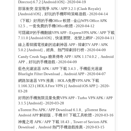
Director) 6.7.2 [Android/iOS]
- 2020-04-19
部落衝突:皇室戰爭 APK / APP 3.2.1 (Clash Royale)
[Android/iOS]，好玩的手機即時策略遊戲
- 2020-04-14
《下載》好用的手機Office 軟體 - 金山WPS Office APK
12.5，一套免費的手機Office軟體
- 2020-04-12
可隱藏IP的手機翻牆VPN APP - ExpressVPN APK / APP 下載
7.11.0 [Android/iOS]，快速瀏覽、改變上網IP
- 2020-04-11
線上看韓國電視劇的追劇神器 APP - 韓劇TV APP / APK
5.0.2 [Android]，經典、熱門韓劇排行榜
- 2020-04-09
Candy Crush Saga 糖果傳奇 APP / APK 1.174.0.2，Android
APP，好玩的手機遊戲
- 2020-04-09
藍色光濾波器 APK / APP 下載 3.4.3，手機藍光過濾
Bluelight Filter Download，Android APP
- 2020-04-07
網路加速器 VPN 推薦：HOLA免费VPN APK 下載
1.166.323 ( HOLA Free VPN ) [ Android/iOS APP ]
- 2020-
03-28
好用的手機無限流量免費VPN APP - Turbo VPN APK / APP
3.1.5 [Android]
- 2020-03-28
uTorrent Pro APK / APP Download 6.1.8、µTorrent Beta
Android APP 解鎖版，手機 BT 下載工具軟體
- 2020-03-16
神魔之塔 APK / APP 下載 18.43，Tower of Saviors APK
Download，Android 熱門手機遊戲推薦
- 2020-03-15