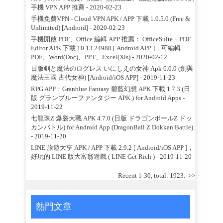
手機 VPN APP 推薦
- 2020-02-23
手機免費VPN - Cloud VPN APK / APP 下載 1.0.5.0 (Free &
Unlimited) [Android]
- 2020-02-23
手機開啟 PDF、Office 編輯 APP 推薦： OfficeSuite + PDF
Editor APK 下載 10.13.24988 [ Android APP ]，可編輯
PDF、Word(Doc)、PPT、Excel(Xls)
- 2020-02-12
日版剣と魔法のログレス いにしえの女神 Apk 6.0.0 (劍與
魔法王國 古代女神) [Android/iOS APP]
- 2019-11-23
RPG APP：Granblue Fantasy 碧藍幻想 APK 下載 1.7.3 (日
版 グランブルーファンタジー APK ) for Android Apps
-
2019-11-22
七龍珠Z 爆裂大戰 APK 4.7.0 (日版 ドラゴンボールZ ドッ
カンバトル) for Android App (DragonBall Z Dokkan Battle)
- 2019-11-20
LINE 旅遊大亨 APK / APP 下載 2.9.2 [ Android/iOS APP ]，
好玩的 LINE 版大富翁遊戲 ( LINE Get Rich )
- 2019-11-20
Recent 1-30, total: 1923.
>>
熱門文章