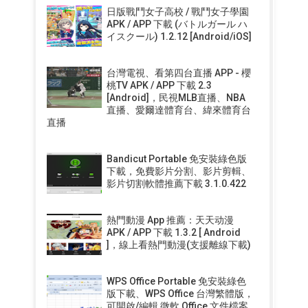
日版戰鬥女子高校 / 戰鬥女子學園
APK / APP 下載 (バトルガール ハ
イスクール) 1.2.12 [Android/iOS]
台灣電視、看第四台直播 APP - 櫻
桃TV APK / APP 下載 2.3
[Android]，民視MLB直播、NBA
直播、愛爾達體育台、緯來體育台
直播
Bandicut Portable 免安裝綠色版
下載，免費影片分割、影片剪輯、
影片切割軟體推薦下載 3.1.0.422
熱門動漫 App 推薦：天天动漫
APK / APP 下載 1.3.2 [ Android
]，線上看熱門動漫(支援離線下載)
WPS Office Portable 免安裝綠色
版下載、WPS Office 台灣繁體版，
可開啟/編輯 微軟 Office 文件檔案