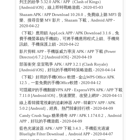
列王的紛爭 5.32.0 APK / APP（Clash of Kings）
[Android/iOS]，線上即時戰略遊戲
- 2020-05-03
Shazam APK / APP Download 10.26.0，免費線上聽 MP3 音
樂、搜尋音樂 MV 影片，Shazam 下載，Android APP
-
2020-04-22
《下載》應用鎖 AppLock APP / APK Download 3.1.6，免
費手機螢幕鎖(手機鎖)，可將手機應用程式上鎖、手機簡
訊鎖、手機保護上鎖
- 2020-04-22
影片剪輯 APP - 手機版威力導演 APK / APP 下載 (Power
Director) 6.7.2 [Android/iOS]
- 2020-04-19
部落衝突:皇室戰爭 APK / APP 3.2.1 (Clash Royale)
[Android/iOS]，好玩的手機即時策略遊戲
- 2020-04-14
《下載》好用的手機Office 軟體 - 金山WPS Office APK
12.5，一套免費的手機Office軟體
- 2020-04-12
可隱藏IP的手機翻牆VPN APP - ExpressVPN APK / APP 下載
7.11.0 [Android/iOS]，快速瀏覽、改變上網IP
- 2020-04-11
線上看韓國電視劇的追劇神器 APP - 韓劇TV APP / APK
5.0.2 [Android]，經典、熱門韓劇排行榜
- 2020-04-09
Candy Crush Saga 糖果傳奇 APP / APK 1.174.0.2，Android
APP，好玩的手機遊戲
- 2020-04-09
藍色光濾波器 APK / APP 下載 3.4.3，手機藍光過濾
Bluelight Filter Download，Android APP
- 2020-04-07