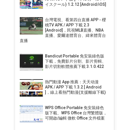
イスクール) 1.2.12 [Android/iOS]
台灣電視、看第四台直播 APP - 櫻
桃TV APK / APP 下載 2.3
[Android]，民視MLB直播、NBA
直播、愛爾達體育台、緯來體育台
直播
Bandicut Portable 免安裝綠色版
下載，免費影片分割、影片剪輯、
影片切割軟體推薦下載 3.1.0.422
熱門動漫 App 推薦：天天动漫
APK / APP 下載 1.3.2 [ Android
]，線上看熱門動漫(支援離線下載)
WPS Office Portable 免安裝綠色
版下載、WPS Office 台灣繁體版，
可開啟/編輯 微軟 Office 文件檔案