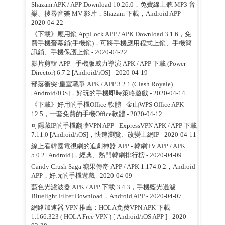
Shazam APK / APP Download 10.26.0，免費線上聽 MP3 音
樂、搜尋音樂 MV 影片，Shazam 下載，Android APP
-
2020-04-22
《下載》應用鎖 AppLock APP / APK Download 3.1.6，免
費手機螢幕鎖(手機鎖)，可將手機應用程式上鎖、手機簡
訊鎖、手機保護上鎖
- 2020-04-22
影片剪輯 APP - 手機版威力導演 APK / APP 下載 (Power
Director) 6.7.2 [Android/iOS]
- 2020-04-19
部落衝突:皇室戰爭 APK / APP 3.2.1 (Clash Royale)
[Android/iOS]，好玩的手機即時策略遊戲
- 2020-04-14
《下載》好用的手機Office 軟體 - 金山WPS Office APK
12.5，一套免費的手機Office軟體
- 2020-04-12
可隱藏IP的手機翻牆VPN APP - ExpressVPN APK / APP 下載
7.11.0 [Android/iOS]，快速瀏覽、改變上網IP
- 2020-04-11
線上看韓國電視劇的追劇神器 APP - 韓劇TV APP / APK
5.0.2 [Android]，經典、熱門韓劇排行榜
- 2020-04-09
Candy Crush Saga 糖果傳奇 APP / APK 1.174.0.2，Android
APP，好玩的手機遊戲
- 2020-04-09
藍色光濾波器 APK / APP 下載 3.4.3，手機藍光過濾
Bluelight Filter Download，Android APP
- 2020-04-07
網路加速器 VPN 推薦：HOLA免费VPN APK 下載
1.166.323 ( HOLA Free VPN ) [ Android/iOS APP ]
- 2020-