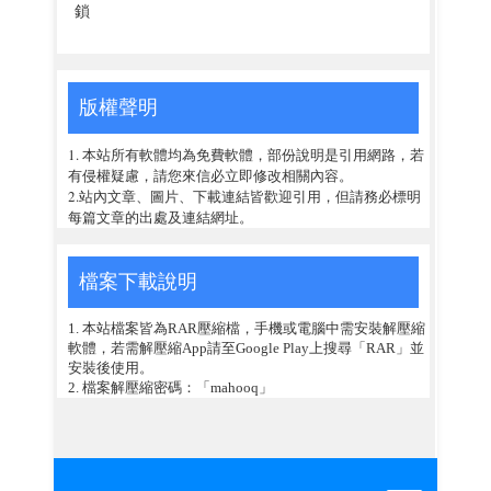
鎖
版權聲明
1. 本站所有軟體均為免費軟體，部份說明是引用網路，若
有侵權疑慮，請您來信必立即修改相關內容。
2.站內文章、圖片、下載連結皆歡迎引用，但請務必標明
每篇文章的出處及連結網址。
檔案下載說明
1. 本站檔案皆為RAR壓縮檔，手機或電腦中需安裝解壓縮
軟體，若需解壓縮App請至Google Play上搜尋「RAR」並
安裝後使用。
2. 檔案解壓縮密碼：「mahooq」