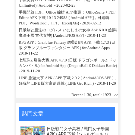
Unlimited) [Android]
- 2020-02-23
手機開啟 PDF、Office 編輯 APP 推薦： OfficeSuite + PDF
Editor APK 下載 10.13.24988 [ Android APP ]，可編輯
PDF、Word(Doc)、PPT、Excel(Xls)
- 2020-02-12
日版剣と魔法のログレス いにしえの女神 Apk 6.0.0 (劍與
魔法王國 古代女神) [Android/iOS APP]
- 2019-11-23
RPG APP：Granblue Fantasy 碧藍幻想 APK 下載 1.7.3 (日
版 グランブルーファンタジー APK ) for Android Apps
-
2019-11-22
七龍珠Z 爆裂大戰 APK 4.7.0 (日版 ドラゴンボールZ ドッ
カンバトル) for Android App (DragonBall Z Dokkan Battle)
- 2019-11-20
LINE 旅遊大亨 APK / APP 下載 2.9.2 [ Android/iOS APP ]，
好玩的 LINE 版大富翁遊戲 ( LINE Get Rich )
- 2019-11-20
Recent 1-30, total: 1923.
>>
熱門文章
日版戰鬥女子高校 / 戰鬥女子學園
APK / APP 下載 (バトルガール ハ