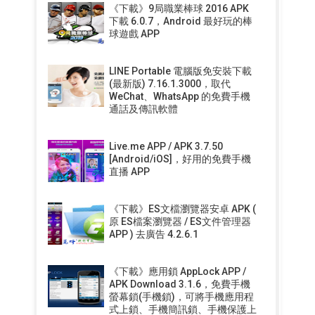
《下載》9局職業棒球 2016 APK
下載 6.0.7，Android 最好玩的棒
球遊戲 APP
LINE Portable 電腦版免安裝下載
(最新版) 7.16.1.3000，取代
WeChat、WhatsApp 的免費手機
通話及傳訊軟體
Live.me APP / APK 3.7.50
[Android/iOS]，好用的免費手機
直播 APP
《下載》ES文檔瀏覽器安卓 APK (
原 ES檔案瀏覽器 / ES文件管理器
APP ) 去廣告 4.2.6.1
《下載》應用鎖 AppLock APP /
APK Download 3.1.6，免費手機
螢幕鎖(手機鎖)，可將手機應用程
式上鎖、手機簡訊鎖、手機保護上