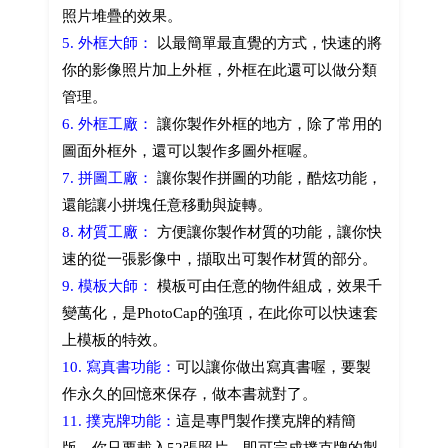
照片堆疊的效果。
5. 外框大師：
以最簡單最直覺的方式，快速的將
你的影像照片加上外框，外框在此還可以做分類
管理。
6. 外框工廠：
讓你製作外框的地方，除了常用的
圖面外框外，還可以製作多圖外框喔。
7. 拼圖工廠：
讓你製作拼圖的功能，酷炫功能，
還能讓小拼塊任意移動與旋轉。
8. 材質工廠：
方便讓你製作材質的功能，讓你快
速的從一張影像中，擷取出可製作材質的部分。
9. 模板大師：
模板可由任意的物件組成，效果千
變萬化，是PhotoCap的強項，在此你可以快速套
上模板的特效。
10. 寫真書功能：
可以讓你做出寫真書喔，要製
作永久的回憶來保存，做本書就對了。
11. 撲克牌功能：
這是專門製作撲克牌的精簡