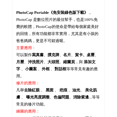
PhotoCap Portable《免安裝綠色版下載》
，
PhotoCap 是數位照片的最佳幫手，也是100%免
費的軟體，PhotoCap的使命是帶給每個家庭美好
的回憶，所有功能都非常實用，尤其是有小孩的
爸爸媽媽，更是不可錯過喔。
主要應用：
可以製作
寫真書
、
撲克牌
、
名片
、
賀卡、桌曆
、
月曆
、
沖洗照片
、
大頭照
、
縮圖頁
，與
添加文
字
、
小圖案
、
外框
、
對話框
等等常見有趣的應
用。
修片的應用：
凡舉
去除紅眼
、
黑斑
、
疤痕
、
油光
、
美化肌
膚
、
曝光亮度調整
、
色偏問題
、
消除紫邊
...等等
常見的修片功能。
繪圖的應用：