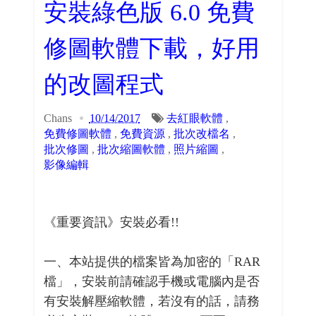
安裝綠色版 6.0 免費
修圖軟體下載，好用
的改圖程式
Chans
10/14/2017
去紅眼軟體
,
免費修圖軟體
,
免費資源
,
批次改檔名
,
批次修圖
,
批次縮圖軟體
,
照片縮圖
,
影像編輯
《重要資訊》安裝必看!!
一、本站提供的檔案皆為加密的「RAR
檔」，安裝前請確認手機或電腦內是否
有安裝解壓縮軟體，若沒有的話，請務