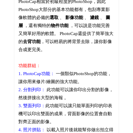
PhotoCap相當於初級程度的PhotoShop，因此
PhotoShop大部分的基本功能都有，包刮專業影
像軟體的必備的
選取
、
影像功能
、
濾鏡
、
圖
層
，還有獨特的
物件功能
，可以說是功能完善
又簡單好用的軟體。 PhotoCap還提供了簡單強大
的
去背功能
，可以輕易的將背景去除，讓你影像
合成更完美。
功能群組：
1. PhotoCap功能：
一個類似PhotoShop的功能，
讓你用來修片/繪圖的強大功能。
2. 分割列印：
此功能可以讓你印出分割的影像，
然後拼接出大型的海報 。
3. 雙面列印：
此功能可以讓只能單面列印的印表
機可以印出雙面的成果，背面影像的位置會自動
對齊正面的影像。
4. 照片拼貼：
以載入照片後就能幫你做出拍立得