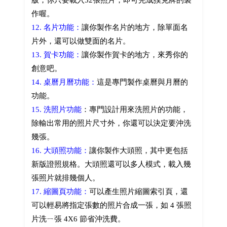
版，你只要載入52張照片，即可完成撲克牌的製
作喔。
12. 名片功能：
讓你製作名片的地方，除單面名
片外，還可以做雙面的名片。
13. 賀卡功能：
讓你製作賀卡的地方，來秀你的
創意吧。
14. 桌曆月曆功能：
這是專門製作桌曆與月曆的
功能。
15. 洗照片功能
：專門設計用來洗照片的功能，
除輸出常用的照片尺寸外，你還可以決定要沖洗
幾張。
16. 大頭照功能：
讓你製作大頭照，其中更包括
新版證照規格。大頭照還可以多人模式，載入幾
張照片就排幾個人。
17. 縮圖頁功能：
可以產生照片縮圖索引頁，還
可以輕易將指定張數的照片合成一張，如 4 張照
片洗ㄧ張 4X6 節省沖洗費。