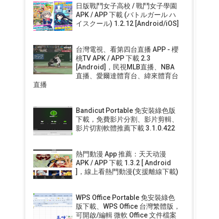
日版戰鬥女子高校 / 戰鬥女子學園
APK / APP 下載 (バトルガール ハ
イスクール) 1.2.12 [Android/iOS]
台灣電視、看第四台直播 APP - 櫻
桃TV APK / APP 下載 2.3
[Android]，民視MLB直播、NBA
直播、愛爾達體育台、緯來體育台
直播
Bandicut Portable 免安裝綠色版
下載，免費影片分割、影片剪輯、
影片切割軟體推薦下載 3.1.0.422
熱門動漫 App 推薦：天天动漫
APK / APP 下載 1.3.2 [ Android
]，線上看熱門動漫(支援離線下載)
WPS Office Portable 免安裝綠色
版下載、WPS Office 台灣繁體版，
可開啟/編輯 微軟 Office 文件檔案