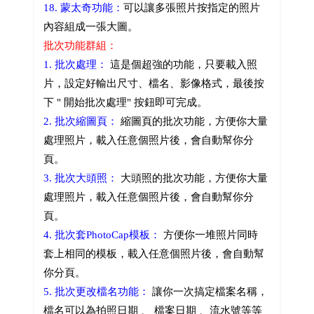
18. 蒙太奇功能：
可以讓多張照片按指定的照片
內容組成一張大圖。
批次功能群組：
1. 批次處理：
這是個超強的功能，只要載入照
片，設定好輸出尺寸、檔名、影像格式，最後按
下 " 開始批次處理" 按鈕即可完成。
2. 批次縮圖頁：
縮圖頁的批次功能，方便你大量
處理照片，載入任意個照片後，會自動幫你分
頁。
3. 批次大頭照：
大頭照的批次功能，方便你大量
處理照片，載入任意個照片後，會自動幫你分
頁。
4. 批次套PhotoCap模板：
方便你一堆照片同時
套上相同的模板，載入任意個照片後，會自動幫
你分頁。
5. 批次更改檔名功能：
讓你一次搞定檔案名稱，
檔名可以為拍照日期 、 檔案日期 、流水號等等