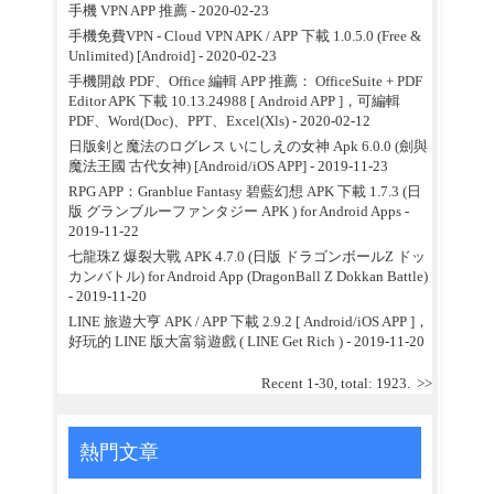
手機 VPN APP 推薦
- 2020-02-23
手機免費VPN - Cloud VPN APK / APP 下載 1.0.5.0 (Free &
Unlimited) [Android]
- 2020-02-23
手機開啟 PDF、Office 編輯 APP 推薦： OfficeSuite + PDF
Editor APK 下載 10.13.24988 [ Android APP ]，可編輯
PDF、Word(Doc)、PPT、Excel(Xls)
- 2020-02-12
日版剣と魔法のログレス いにしえの女神 Apk 6.0.0 (劍與
魔法王國 古代女神) [Android/iOS APP]
- 2019-11-23
RPG APP：Granblue Fantasy 碧藍幻想 APK 下載 1.7.3 (日
版 グランブルーファンタジー APK ) for Android Apps
-
2019-11-22
七龍珠Z 爆裂大戰 APK 4.7.0 (日版 ドラゴンボールZ ドッ
カンバトル) for Android App (DragonBall Z Dokkan Battle)
- 2019-11-20
LINE 旅遊大亨 APK / APP 下載 2.9.2 [ Android/iOS APP ]，
好玩的 LINE 版大富翁遊戲 ( LINE Get Rich )
- 2019-11-20
Recent 1-30, total: 1923.
>>
熱門文章