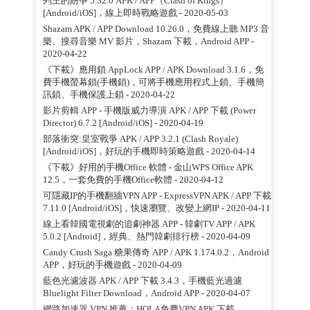
列王的紛爭 5.32.0 APK / APP（Clash of Kings）
[Android/iOS]，線上即時戰略遊戲
- 2020-05-03
Shazam APK / APP Download 10.26.0，免費線上聽 MP3 音
樂、搜尋音樂 MV 影片，Shazam 下載，Android APP
-
2020-04-22
《下載》應用鎖 AppLock APP / APK Download 3.1.6，免
費手機螢幕鎖(手機鎖)，可將手機應用程式上鎖、手機簡
訊鎖、手機保護上鎖
- 2020-04-22
影片剪輯 APP - 手機版威力導演 APK / APP 下載 (Power
Director) 6.7.2 [Android/iOS]
- 2020-04-19
部落衝突:皇室戰爭 APK / APP 3.2.1 (Clash Royale)
[Android/iOS]，好玩的手機即時策略遊戲
- 2020-04-14
《下載》好用的手機Office 軟體 - 金山WPS Office APK
12.5，一套免費的手機Office軟體
- 2020-04-12
可隱藏IP的手機翻牆VPN APP - ExpressVPN APK / APP 下載
7.11.0 [Android/iOS]，快速瀏覽、改變上網IP
- 2020-04-11
線上看韓國電視劇的追劇神器 APP - 韓劇TV APP / APK
5.0.2 [Android]，經典、熱門韓劇排行榜
- 2020-04-09
Candy Crush Saga 糖果傳奇 APP / APK 1.174.0.2，Android
APP，好玩的手機遊戲
- 2020-04-09
藍色光濾波器 APK / APP 下載 3.4.3，手機藍光過濾
Bluelight Filter Download，Android APP
- 2020-04-07
網路加速器 VPN 推薦：HOLA免费VPN APK 下載