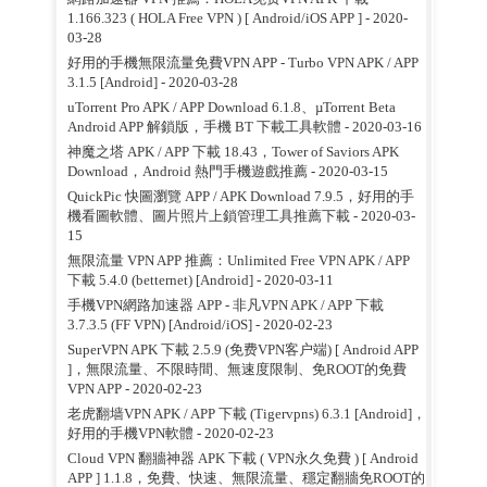
1.166.323 ( HOLA Free VPN ) [ Android/iOS APP ]
- 2020-
03-28
好用的手機無限流量免費VPN APP - Turbo VPN APK / APP
3.1.5 [Android]
- 2020-03-28
uTorrent Pro APK / APP Download 6.1.8、µTorrent Beta
Android APP 解鎖版，手機 BT 下載工具軟體
- 2020-03-16
神魔之塔 APK / APP 下載 18.43，Tower of Saviors APK
Download，Android 熱門手機遊戲推薦
- 2020-03-15
QuickPic 快圖瀏覽 APP / APK Download 7.9.5，好用的手
機看圖軟體、圖片照片上鎖管理工具推薦下載
- 2020-03-
15
無限流量 VPN APP 推薦：Unlimited Free VPN APK / APP
下載 5.4.0 (betternet) [Android]
- 2020-03-11
手機VPN網路加速器 APP - 非凡VPN APK / APP 下載
3.7.3.5 (FF VPN) [Android/iOS]
- 2020-02-23
SuperVPN APK 下載 2.5.9 (免费VPN客户端) [ Android APP
]，無限流量、不限時間、無速度限制、免ROOT的免費
VPN APP
- 2020-02-23
老虎翻墙VPN APK / APP 下載 (Tigervpns) 6.3.1 [Android]，
好用的手機VPN軟體
- 2020-02-23
Cloud VPN 翻牆神器 APK 下載 ( VPN永久免費 ) [ Android
APP ] 1.1.8，免費、快速、無限流量、穩定翻牆免ROOT的