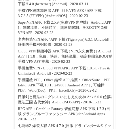
下載 5.4.0 (betternet) [Android]
- 2020-03-11
手機VPN網路加速器 APP - 非凡VPN APK / APP 下載
3.7.3.5 (FF VPN) [Android/iOS]
- 2020-02-23
SuperVPN APK 下載 2.5.9 (免费VPN客户端) [ Android APP
]，無限流量、不限時間、無速度限制、免ROOT的免費
VPN APP
- 2020-02-23
老虎翻墙VPN APK / APP 下載 (Tigervpns) 6.3.1 [Android]，
好用的手機VPN軟體
- 2020-02-23
Cloud VPN 翻牆神器 APK 下載 ( VPN永久免費 ) [ Android
APP ] 1.1.8，免費、快速、無限流量、穩定翻牆免ROOT的
手機 VPN APP 推薦
- 2020-02-23
手機免費VPN - Cloud VPN APK / APP 下載 1.0.5.0 (Free &
Unlimited) [Android]
- 2020-02-23
手機開啟 PDF、Office 編輯 APP 推薦： OfficeSuite + PDF
Editor APK 下載 10.13.24988 [ Android APP ]，可編輯
PDF、Word(Doc)、PPT、Excel(Xls)
- 2020-02-12
日版剣と魔法のログレス いにしえの女神 Apk 6.0.0 (劍與
魔法王國 古代女神) [Android/iOS APP]
- 2019-11-23
RPG APP：Granblue Fantasy 碧藍幻想 APK 下載 1.7.3 (日
版 グランブルーファンタジー APK ) for Android Apps
-
2019-11-22
七龍珠Z 爆裂大戰 APK 4.7.0 (日版 ドラゴンボールZ ドッ