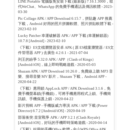
LINE Portable 電腦版免安裝下載 (最新版) 7.16.1.3000，取
代WeChat、WhatsApp 的免費手機通話及傳訊軟體
- 2023-
03-30
Pic Collage APK / APP Download 6.15.7，拼貼趣 APP 推薦
下載，Android 好用的照片拼圖軟體、照片拼貼軟體下載
-
2023-02-10
Lucky Patcher 幸運破解器 APK / APP 下載 (幸運解鎖器)
10.7.8 [Android]
- 2023-02-10
《下載》ES文檔瀏覽器安卓 APK ( 原 ES檔案瀏覽器 / ES文
件管理器 APP ) 去廣告 4.2.6.1
- 2021-07-04
列王的紛爭 5.32.0 APK / APP（Clash of Kings）
[Android/iOS]，線上即時戰略遊戲
- 2020-05-03
Shazam APK / APP Download 10.26.0，免費線上聽 MP3 音
樂、搜尋音樂 MV 影片，Shazam 下載，Android APP
-
2020-04-22
《下載》應用鎖 AppLock APP / APK Download 3.1.6，免
費手機螢幕鎖(手機鎖)，可將手機應用程式上鎖、手機簡
訊鎖、手機保護上鎖
- 2020-04-22
影片剪輯 APP - 手機版威力導演 APK / APP 下載 (Power
Director) 6.7.2 [Android/iOS]
- 2020-04-19
部落衝突:皇室戰爭 APK / APP 3.2.1 (Clash Royale)
[Android/iOS]，好玩的手機即時策略遊戲
- 2020-04-14
《下載》好用的手機Office 軟體 - 金山WPS Office APK