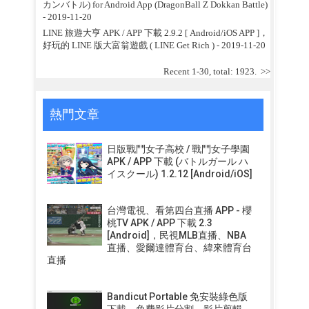
カンバトル) for Android App (DragonBall Z Dokkan Battle)
- 2019-11-20
LINE 旅遊大亨 APK / APP 下載 2.9.2 [ Android/iOS APP ]，
好玩的 LINE 版大富翁遊戲 ( LINE Get Rich )
- 2019-11-20
Recent 1-30, total: 1923.
>>
熱門文章
日版戰鬥女子高校 / 戰鬥女子學園
APK / APP 下載 (バトルガール ハ
イスクール) 1.2.12 [Android/iOS]
台灣電視、看第四台直播 APP - 櫻
桃TV APK / APP 下載 2.3
[Android]，民視MLB直播、NBA
直播、愛爾達體育台、緯來體育台
直播
Bandicut Portable 免安裝綠色版
下載，免費影片分割、影片剪輯、