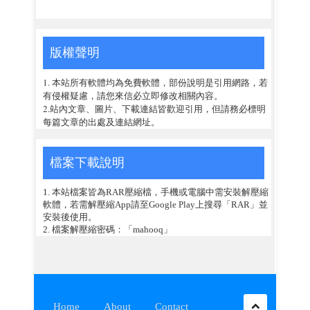
版權聲明
1. 本站所有軟體均為免費軟體，部份說明是引用網路，若
有侵權疑慮，請您來信必立即修改相關內容。
2.站內文章、圖片、下載連結皆歡迎引用，但請務必標明
每篇文章的出處及連結網址。
檔案下載說明
1. 本站檔案皆為RAR壓縮檔，手機或電腦中需安裝解壓縮
軟體，若需解壓縮App請至Google Play上搜尋「RAR」並
安裝後使用。
2. 檔案解壓縮密碼：「mahooq」
Home
About
Contact