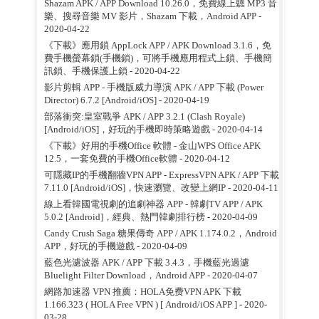
Shazam APK / APP Download 10.26.0，免費線上聽 MP3 音
樂、搜尋音樂 MV 影片，Shazam 下載，Android APP
-
2020-04-22
《下載》應用鎖 AppLock APP / APK Download 3.1.6，免
費手機螢幕鎖(手機鎖)，可將手機應用程式上鎖、手機簡
訊鎖、手機保護上鎖
- 2020-04-22
影片剪輯 APP - 手機版威力導演 APK / APP 下載 (Power
Director) 6.7.2 [Android/iOS]
- 2020-04-19
部落衝突:皇室戰爭 APK / APP 3.2.1 (Clash Royale)
[Android/iOS]，好玩的手機即時策略遊戲
- 2020-04-14
《下載》好用的手機Office 軟體 - 金山WPS Office APK
12.5，一套免費的手機Office軟體
- 2020-04-12
可隱藏IP的手機翻牆VPN APP - ExpressVPN APK / APP 下載
7.11.0 [Android/iOS]，快速瀏覽、改變上網IP
- 2020-04-11
線上看韓國電視劇的追劇神器 APP - 韓劇TV APP / APK
5.0.2 [Android]，經典、熱門韓劇排行榜
- 2020-04-09
Candy Crush Saga 糖果傳奇 APP / APK 1.174.0.2，Android
APP，好玩的手機遊戲
- 2020-04-09
藍色光濾波器 APK / APP 下載 3.4.3，手機藍光過濾
Bluelight Filter Download，Android APP
- 2020-04-07
網路加速器 VPN 推薦：HOLA免费VPN APK 下載
1.166.323 ( HOLA Free VPN ) [ Android/iOS APP ]
- 2020-
03-28