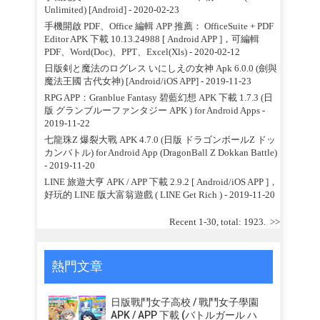
Unlimited) [Android]
- 2020-02-23
手機開啟 PDF、Office 編輯 APP 推薦： OfficeSuite + PDF
Editor APK 下載 10.13.24988 [ Android APP ]，可編輯
PDF、Word(Doc)、PPT、Excel(Xls)
- 2020-02-12
日版剣と魔法のログレス いにしえの女神 Apk 6.0.0 (劍與
魔法王國 古代女神) [Android/iOS APP]
- 2019-11-23
RPG APP：Granblue Fantasy 碧藍幻想 APK 下載 1.7.3 (日
版 グランブルーファンタジー APK ) for Android Apps
-
2019-11-22
七龍珠Z 爆裂大戰 APK 4.7.0 (日版 ドラゴンボールZ ドッ
カンバトル) for Android App (DragonBall Z Dokkan Battle)
- 2019-11-20
LINE 旅遊大亨 APK / APP 下載 2.9.2 [ Android/iOS APP ]，
好玩的 LINE 版大富翁遊戲 ( LINE Get Rich )
- 2019-11-20
Recent 1-30, total: 1923.
>>
熱門文章
日版戰鬥女子高校 / 戰鬥女子學園
APK / APP 下載 (バトルガール ハ