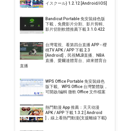
イスクール) 1.2.12 [Android/iOS]
Bandicut Portable 免安裝綠色版
下載，免費影片分割、影片剪輯、
影片切割軟體推薦下載 3.1.0.422
台灣電視、看第四台直播 APP - 櫻
桃TV APK / APP 下載 2.3
[Android]，民視MLB直播、NBA
直播、愛爾達體育台、緯來體育台
直播
WPS Office Portable 免安裝綠色
版下載、WPS Office 台灣繁體版，
可開啟/編輯 微軟 Office 文件檔案
熱門動漫 App 推薦：天天动漫
APK / APP 下載 1.3.2 [ Android
]，線上看熱門動漫(支援離線下載)