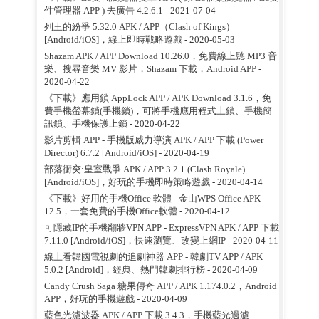
件管理器 APP ) 去廣告 4.2.6.1
- 2021-07-04
列王的紛爭 5.32.0 APK / APP（Clash of Kings）
[Android/iOS]，線上即時戰略遊戲
- 2020-05-03
Shazam APK / APP Download 10.26.0，免費線上聽 MP3 音
樂、搜尋音樂 MV 影片，Shazam 下載，Android APP
-
2020-04-22
《下載》應用鎖 AppLock APP / APK Download 3.1.6，免
費手機螢幕鎖(手機鎖)，可將手機應用程式上鎖、手機簡
訊鎖、手機保護上鎖
- 2020-04-22
影片剪輯 APP - 手機版威力導演 APK / APP 下載 (Power
Director) 6.7.2 [Android/iOS]
- 2020-04-19
部落衝突:皇室戰爭 APK / APP 3.2.1 (Clash Royale)
[Android/iOS]，好玩的手機即時策略遊戲
- 2020-04-14
《下載》好用的手機Office 軟體 - 金山WPS Office APK
12.5，一套免費的手機Office軟體
- 2020-04-12
可隱藏IP的手機翻牆VPN APP - ExpressVPN APK / APP 下載
7.11.0 [Android/iOS]，快速瀏覽、改變上網IP
- 2020-04-11
線上看韓國電視劇的追劇神器 APP - 韓劇TV APP / APK
5.0.2 [Android]，經典、熱門韓劇排行榜
- 2020-04-09
Candy Crush Saga 糖果傳奇 APP / APK 1.174.0.2，Android
APP，好玩的手機遊戲
- 2020-04-09
藍色光濾波器 APK / APP 下載 3.4.3，手機藍光過濾