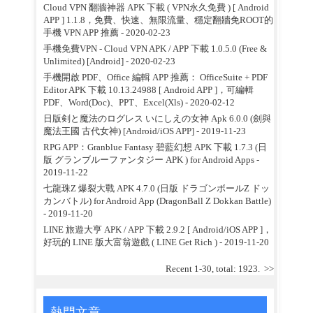
Cloud VPN 翻牆神器 APK 下載 ( VPN永久免費 ) [ Android
APP ] 1.1.8，免費、快速、無限流量、穩定翻牆免ROOT的
手機 VPN APP 推薦
- 2020-02-23
手機免費VPN - Cloud VPN APK / APP 下載 1.0.5.0 (Free &
Unlimited) [Android]
- 2020-02-23
手機開啟 PDF、Office 編輯 APP 推薦： OfficeSuite + PDF
Editor APK 下載 10.13.24988 [ Android APP ]，可編輯
PDF、Word(Doc)、PPT、Excel(Xls)
- 2020-02-12
日版剣と魔法のログレス いにしえの女神 Apk 6.0.0 (劍與
魔法王國 古代女神) [Android/iOS APP]
- 2019-11-23
RPG APP：Granblue Fantasy 碧藍幻想 APK 下載 1.7.3 (日
版 グランブルーファンタジー APK ) for Android Apps
-
2019-11-22
七龍珠Z 爆裂大戰 APK 4.7.0 (日版 ドラゴンボールZ ドッ
カンバトル) for Android App (DragonBall Z Dokkan Battle)
- 2019-11-20
LINE 旅遊大亨 APK / APP 下載 2.9.2 [ Android/iOS APP ]，
好玩的 LINE 版大富翁遊戲 ( LINE Get Rich )
- 2019-11-20
Recent 1-30, total: 1923.
>>
熱門文章