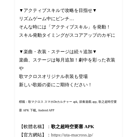
▼アクティブスキルで攻略を目指せ▼
リズムゲーム中にピンチ…
そんな時には「アクティブスキル」を発動！
スキル発動タイミングがスコアアップのカギに
▼楽曲・衣装・ステージは続々追加▼
楽曲、ステージは毎月追加！劇中を彩った衣装
や
歌マクロスオリジナル衣装も登場
新しい歌姫の姿にご期待ください！
標籤：歌マクロス スマホDeカルチャー apk, 節奏遊戲 app,
歌之超時空要
塞 APK 下載, Android APP
【軟體名稱】：
歌之超時空要塞 APK
【官方網站】：
https://uta-macross.jp/