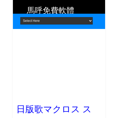
馬呼免費軟體
Home
About
Contact
提供 Android、iOS 好用的手機應用
程式及 Windows 免費軟體
日版歌マクロス ス