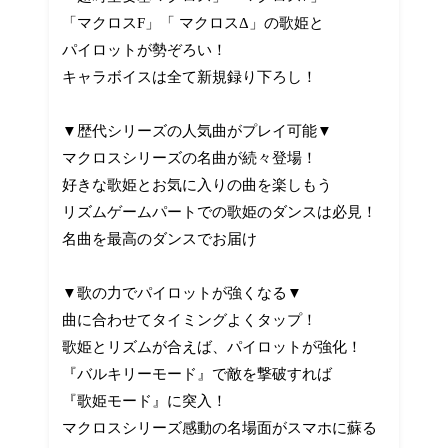
「マクロスF」「 マクロスΔ」の歌姫と
パイロットが勢ぞろい！
キャラボイスは全て新規録り下ろし！
▼歴代シリーズの人気曲がプレイ可能▼
マクロスシリーズの名曲が続々登場！
好きな歌姫とお気に入りの曲を楽しもう
リズムゲームパートでの歌姫のダンスは必見！
名曲を最高のダンスでお届け
▼歌の力でパイロットが強くなる▼
曲に合わせてタイミングよくタップ！
歌姫とリズムが合えば、パイロットが強化！
『バルキリーモード』で敵を撃破すれば
『歌姫モード』に突入！
マクロスシリーズ感動の名場面がスマホに蘇る