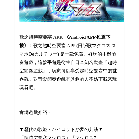
歌之超時空要塞 APK
《Android APP 推薦下
載》：
歌之超時空要塞 APP (日版歌マクロス ス
マホDeカルチャー) 是一款免費、好玩的手機節
奏遊戲，這款手遊是衍生自日本知名動畫「超時
空節奏遊戲」，玩家可以享受超時空要塞中的世
界觀，對音樂節奏遊戲有興趣的人不妨下載來玩
玩看吧。
官網遊戲介紹：
▼歴代の歌姫・パイロットが夢の共演▼
「超時空要塞マクロス」「マクロス7」