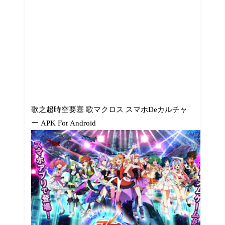
歌之超時空要塞 歌マクロス スマホDeカルチャ
ー APK For Android