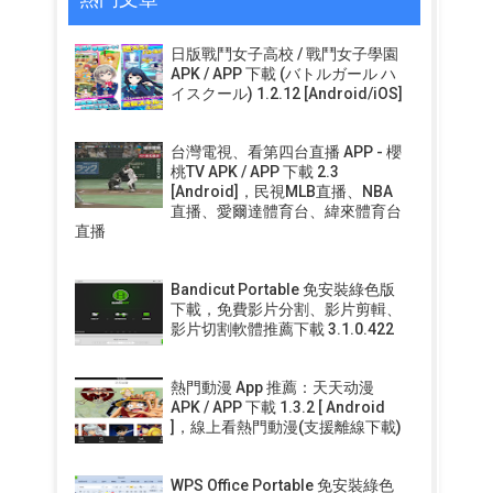
日版戰鬥女子高校 / 戰鬥女子學園
APK / APP 下載 (バトルガール ハ
イスクール) 1.2.12 [Android/iOS]
台灣電視、看第四台直播 APP - 櫻
桃TV APK / APP 下載 2.3
[Android]，民視MLB直播、NBA
直播、愛爾達體育台、緯來體育台
直播
Bandicut Portable 免安裝綠色版
下載，免費影片分割、影片剪輯、
影片切割軟體推薦下載 3.1.0.422
熱門動漫 App 推薦：天天动漫
APK / APP 下載 1.3.2 [ Android
]，線上看熱門動漫(支援離線下載)
WPS Office Portable 免安裝綠色