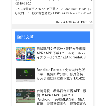
- 2019-11-20
LINE 旅遊大亨 APK / APP 下載 2.9.2 [ Android/iOS APP ]，
好玩的 LINE 版大富翁遊戲 ( LINE Get Rich )
- 2019-11-20
Recent 1-30, total: 1923.
>>
熱門文章
日版戰鬥女子高校 / 戰鬥女子學園
APK / APP 下載 (バトルガール ハ
イスクール) 1.2.12 [Android/iOS]
Bandicut Portable 免安裝綠色版
下載，免費影片分割、影片剪輯、
影片切割軟體推薦下載 3.1.0.422
台灣電視、看第四台直播 APP - 櫻
桃TV APK / APP 下載 2.3
[Android]，民視MLB直播、NBA
直播、愛爾達體育台、緯來體育台