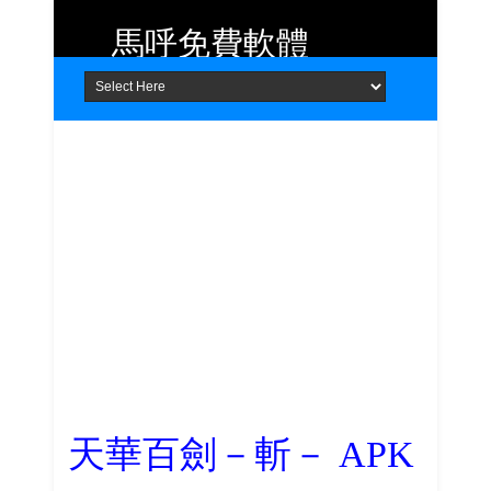
馬呼免費軟體
Home
About
Contact
提供 Android、iOS 好用的手機應用
程式及 Windows 免費軟體
天華百劍－斬－ APK