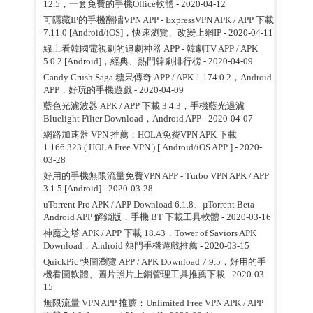
12.5，一套免費的手機Office軟體
- 2020-04-12
可隱藏IP的手機翻牆VPN APP - ExpressVPN APK / APP 下載
7.11.0 [Android/iOS]，快速瀏覽、改變上網IP
- 2020-04-11
線上看韓國電視劇的追劇神器 APP - 韓劇TV APP / APK
5.0.2 [Android]，經典、熱門韓劇排行榜
- 2020-04-09
Candy Crush Saga 糖果傳奇 APP / APK 1.174.0.2，Android
APP，好玩的手機遊戲
- 2020-04-09
藍色光濾波器 APK / APP 下載 3.4.3，手機藍光過濾
Bluelight Filter Download，Android APP
- 2020-04-07
網路加速器 VPN 推薦：HOLA免费VPN APK 下載
1.166.323 ( HOLA Free VPN ) [ Android/iOS APP ]
- 2020-
03-28
好用的手機無限流量免費VPN APP - Turbo VPN APK / APP
3.1.5 [Android]
- 2020-03-28
uTorrent Pro APK / APP Download 6.1.8、µTorrent Beta
Android APP 解鎖版，手機 BT 下載工具軟體
- 2020-03-16
神魔之塔 APK / APP 下載 18.43，Tower of Saviors APK
Download，Android 熱門手機遊戲推薦
- 2020-03-15
QuickPic 快圖瀏覽 APP / APK Download 7.9.5，好用的手
機看圖軟體、圖片照片上鎖管理工具推薦下載
- 2020-03-
15
無限流量 VPN APP 推薦：Unlimited Free VPN APK / APP