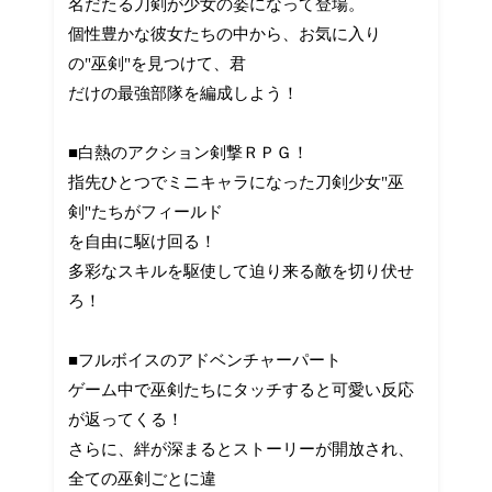
名だたる刀剣が少女の姿になって登場。
個性豊かな彼女たちの中から、お気に入り
の"巫剣"を見つけて、君
だけの最強部隊を編成しよう！
■白熱のアクション剣撃ＲＰＧ！
指先ひとつでミニキャラになった刀剣少女"巫
剣"たちがフィールド
を自由に駆け回る！
多彩なスキルを駆使して迫り来る敵を切り伏せ
ろ！
■フルボイスのアドベンチャーパート
ゲーム中で巫剣たちにタッチすると可愛い反応
が返ってくる！
さらに、絆が深まるとストーリーが開放され、
全ての巫剣ごとに違