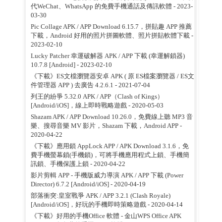
代WeChat、WhatsApp 的免費手機通話及傳訊軟體
- 2023-
03-30
Pic Collage APK / APP Download 6.15.7，拼貼趣 APP 推薦
下載，Android 好用的照片拼圖軟體、照片拼貼軟體下載
-
2023-02-10
Lucky Patcher 幸運破解器 APK / APP 下載 (幸運解鎖器)
10.7.8 [Android]
- 2023-02-10
《下載》ES文檔瀏覽器安卓 APK ( 原 ES檔案瀏覽器 / ES文
件管理器 APP ) 去廣告 4.2.6.1
- 2021-07-04
列王的紛爭 5.32.0 APK / APP（Clash of Kings）
[Android/iOS]，線上即時戰略遊戲
- 2020-05-03
Shazam APK / APP Download 10.26.0，免費線上聽 MP3 音
樂、搜尋音樂 MV 影片，Shazam 下載，Android APP
-
2020-04-22
《下載》應用鎖 AppLock APP / APK Download 3.1.6，免
費手機螢幕鎖(手機鎖)，可將手機應用程式上鎖、手機簡
訊鎖、手機保護上鎖
- 2020-04-22
影片剪輯 APP - 手機版威力導演 APK / APP 下載 (Power
Director) 6.7.2 [Android/iOS]
- 2020-04-19
部落衝突:皇室戰爭 APK / APP 3.2.1 (Clash Royale)
[Android/iOS]，好玩的手機即時策略遊戲
- 2020-04-14
《下載》好用的手機Office 軟體 - 金山WPS Office APK