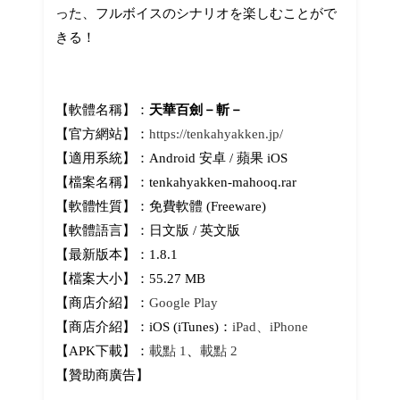
った、フルボイスのシナリオを楽しむことがで
きる！
【軟體名稱】：
天華百劍－斬－
【官方網站】：
https://tenkahyakken.jp/
【適用系統】：Android 安卓 / 蘋果 iOS
【檔案名稱】：tenkahyakken-mahooq.rar
【軟體性質】：免費軟體 (Freeware)
【軟體語言】：日文版 / 英文版
【最新版本】：1.8.1
【檔案大小】：55.27 MB
【商店介紹】：
Google Play
【商店介紹】：iOS (iTunes)：
iPad、iPhone
【APK下載】：
載點 1
、
載點 2
【贊助商廣告】