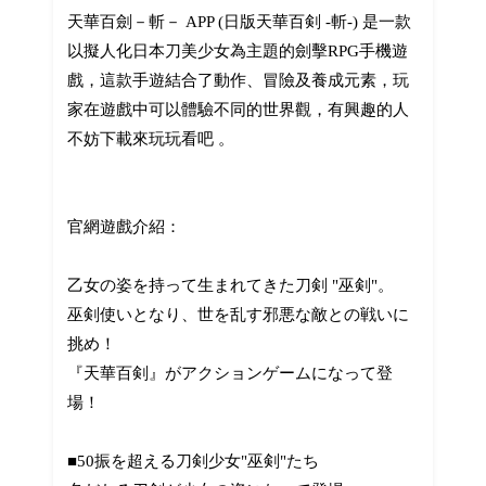
天華百劍－斬－ APP (日版天華百剣 -斬-) 是一款
以擬人化日本刀美少女為主題的劍擊RPG手機遊
戲，這款手遊結合了動作、冒險及養成元素，玩
家在遊戲中可以體驗不同的世界觀，有興趣的人
不妨下載來玩玩看吧 。
官網遊戲介紹：
乙女の姿を持って生まれてきた刀剣 "巫剣"。
巫剣使いとなり、世を乱す邪悪な敵との戦いに
挑め！
『天華百剣』がアクションゲームになって登
場！
■50振を超える刀剣少女"巫剣"たち