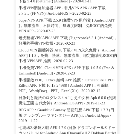
下載 5.4.0 (betternet) [Android]
- 2020-03-11
手機VPN網路加速器 APP - 非凡VPN APK / APP 下載
3.7.3.5 (FF VPN) [Android/iOS]
- 2020-02-23
SuperVPN APK 下載 2.5.9 (免费VPN客户端) [ Android APP
]，無限流量、不限時間、無速度限制、免ROOT的免費
VPN APP
- 2020-02-23
老虎翻墙VPN APK / APP 下載 (Tigervpns) 6.3.1 [Android]，
好用的手機VPN軟體
- 2020-02-23
Cloud VPN 翻牆神器 APK 下載 ( VPN永久免費 ) [ Android
APP ] 1.1.8，免費、快速、無限流量、穩定翻牆免ROOT的
手機 VPN APP 推薦
- 2020-02-23
手機免費VPN - Cloud VPN APK / APP 下載 1.0.5.0 (Free &
Unlimited) [Android]
- 2020-02-23
手機開啟 PDF、Office 編輯 APP 推薦： OfficeSuite + PDF
Editor APK 下載 10.13.24988 [ Android APP ]，可編輯
PDF、Word(Doc)、PPT、Excel(Xls)
- 2020-02-12
日版剣と魔法のログレス いにしえの女神 Apk 6.0.0 (劍與
魔法王國 古代女神) [Android/iOS APP]
- 2019-11-23
RPG APP：Granblue Fantasy 碧藍幻想 APK 下載 1.7.3 (日
版 グランブルーファンタジー APK ) for Android Apps
-
2019-11-22
七龍珠Z 爆裂大戰 APK 4.7.0 (日版 ドラゴンボールZ ドッ
カンバトル) for Android App (DragonBall Z Dokkan Battle)