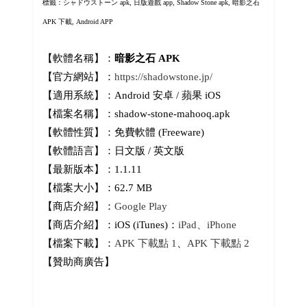
標籤：シャドウストーン apk, 日版遊戲 app, Shadow Stone apk,
暗影之石
APK 下載, Android APP
【軟體名稱】：
暗影之石 APK
【官方網站】：
https://shadowstone.jp/
【適用系統】：Android 安卓 / 蘋果 iOS
【檔案名稱】：shadow-stone-mahooq.apk
【軟體性質】：免費軟體 (Freeware)
【軟體語言】：日文版 / 英文版
【最新版本】：1.1.11
【檔案大小】：62.7 MB
【商店介紹】：
Google Play
【商店介紹】：iOS (iTunes)：
iPad、iPhone
【檔案下載】：
APK 下載點 1
、
APK 下載點 2
【贊助商廣告】