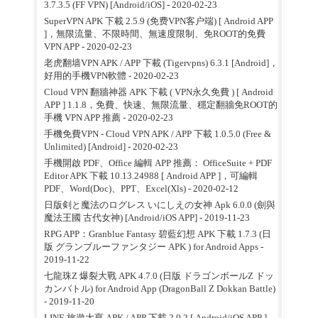
3.7.3.5 (FF VPN) [Android/iOS]
- 2020-02-23
SuperVPN APK 下載 2.5.9 (免费VPN客户端) [ Android APP
]，無限流量、不限時間、無速度限制、免ROOT的免費
VPN APP
- 2020-02-23
老虎翻墙VPN APK / APP 下載 (Tigervpns) 6.3.1 [Android]，
好用的手機VPN軟體
- 2020-02-23
Cloud VPN 翻牆神器 APK 下載 ( VPN永久免費 ) [ Android
APP ] 1.1.8，免費、快速、無限流量、穩定翻牆免ROOT的
手機 VPN APP 推薦
- 2020-02-23
手機免費VPN - Cloud VPN APK / APP 下載 1.0.5.0 (Free &
Unlimited) [Android]
- 2020-02-23
手機開啟 PDF、Office 編輯 APP 推薦： OfficeSuite + PDF
Editor APK 下載 10.13.24988 [ Android APP ]，可編輯
PDF、Word(Doc)、PPT、Excel(Xls)
- 2020-02-12
日版剣と魔法のログレス いにしえの女神 Apk 6.0.0 (劍與
魔法王國 古代女神) [Android/iOS APP]
- 2019-11-23
RPG APP：Granblue Fantasy 碧藍幻想 APK 下載 1.7.3 (日
版 グランブルーファンタジー APK ) for Android Apps
-
2019-11-22
七龍珠Z 爆裂大戰 APK 4.7.0 (日版 ドラゴンボールZ ドッ
カンバトル) for Android App (DragonBall Z Dokkan Battle)
- 2019-11-20
LINE 旅遊大亨 APK / APP 下載 2.9.2 [ Android/iOS APP ]，