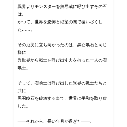
異界よりモンスターを無尽蔵に呼び出すその石
は、
かつて、世界を恐怖と絶望の闇で覆い尽くし
た……。
その厄災に立ち向かったのは、黒召喚石と同じ
様に
異世界から戦士を呼び出す力を持った一人の召
喚士。
そして、召喚士は呼び出した異界の戦士たちと
共に
黒召喚石を破壊する事で、世界に平和を取り戻
した。
――それから、長い年月が過ぎた――。