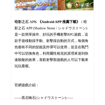
暗影之石 APK
《Android APP 推薦下載》：
暗
影之石 APP (Shadow Stone / シャドウストーン)
是一款簡單操作、好玩的手機射擊RPG遊戲，這
款手遊移動採手動、射擊採自動的方式，每個角
色都有不同的技能及炸彈可以使用，並且在戰鬥
中可以切換角色，利用屬性相克的原理來達到快
速殺敵的效果，喜歡射擊類遊戲的人可以下載來
玩玩看喔。
官網遊戲介紹：
――黒召喚石(シャドウストーン)――