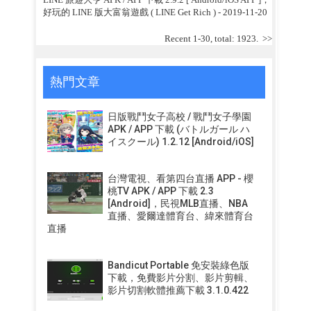
好玩的 LINE 版大富翁遊戲 ( LINE Get Rich )
- 2019-11-20
Recent 1-30, total: 1923.
>>
熱門文章
日版戰鬥女子高校 / 戰鬥女子學園
APK / APP 下載 (バトルガール ハ
イスクール) 1.2.12 [Android/iOS]
台灣電視、看第四台直播 APP - 櫻
桃TV APK / APP 下載 2.3
[Android]，民視MLB直播、NBA
直播、愛爾達體育台、緯來體育台
直播
Bandicut Portable 免安裝綠色版
下載，免費影片分割、影片剪輯、
影片切割軟體推薦下載 3.1.0.422