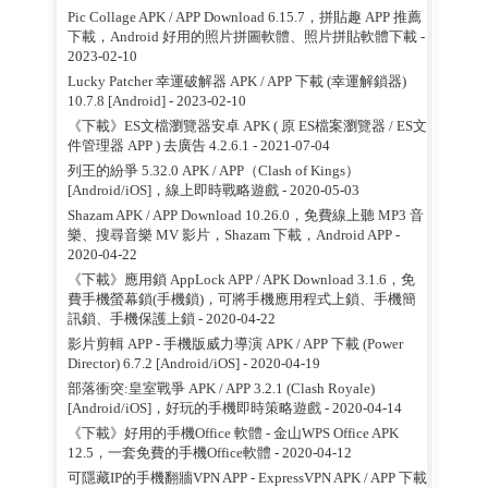
Pic Collage APK / APP Download 6.15.7，拼貼趣 APP 推薦
下載，Android 好用的照片拼圖軟體、照片拼貼軟體下載
-
2023-02-10
Lucky Patcher 幸運破解器 APK / APP 下載 (幸運解鎖器)
10.7.8 [Android]
- 2023-02-10
《下載》ES文檔瀏覽器安卓 APK ( 原 ES檔案瀏覽器 / ES文
件管理器 APP ) 去廣告 4.2.6.1
- 2021-07-04
列王的紛爭 5.32.0 APK / APP（Clash of Kings）
[Android/iOS]，線上即時戰略遊戲
- 2020-05-03
Shazam APK / APP Download 10.26.0，免費線上聽 MP3 音
樂、搜尋音樂 MV 影片，Shazam 下載，Android APP
-
2020-04-22
《下載》應用鎖 AppLock APP / APK Download 3.1.6，免
費手機螢幕鎖(手機鎖)，可將手機應用程式上鎖、手機簡
訊鎖、手機保護上鎖
- 2020-04-22
影片剪輯 APP - 手機版威力導演 APK / APP 下載 (Power
Director) 6.7.2 [Android/iOS]
- 2020-04-19
部落衝突:皇室戰爭 APK / APP 3.2.1 (Clash Royale)
[Android/iOS]，好玩的手機即時策略遊戲
- 2020-04-14
《下載》好用的手機Office 軟體 - 金山WPS Office APK
12.5，一套免費的手機Office軟體
- 2020-04-12
可隱藏IP的手機翻牆VPN APP - ExpressVPN APK / APP 下載