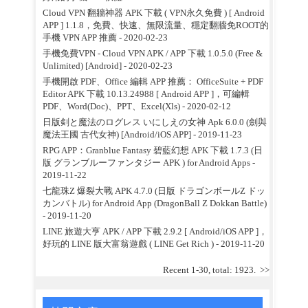
Cloud VPN 翻牆神器 APK 下載 ( VPN永久免費 ) [ Android
APP ] 1.1.8，免費、快速、無限流量、穩定翻牆免ROOT的
手機 VPN APP 推薦
- 2020-02-23
手機免費VPN - Cloud VPN APK / APP 下載 1.0.5.0 (Free &
Unlimited) [Android]
- 2020-02-23
手機開啟 PDF、Office 編輯 APP 推薦： OfficeSuite + PDF
Editor APK 下載 10.13.24988 [ Android APP ]，可編輯
PDF、Word(Doc)、PPT、Excel(Xls)
- 2020-02-12
日版剣と魔法のログレス いにしえの女神 Apk 6.0.0 (劍與
魔法王國 古代女神) [Android/iOS APP]
- 2019-11-23
RPG APP：Granblue Fantasy 碧藍幻想 APK 下載 1.7.3 (日
版 グランブルーファンタジー APK ) for Android Apps
-
2019-11-22
七龍珠Z 爆裂大戰 APK 4.7.0 (日版 ドラゴンボールZ ドッ
カンバトル) for Android App (DragonBall Z Dokkan Battle)
- 2019-11-20
LINE 旅遊大亨 APK / APP 下載 2.9.2 [ Android/iOS APP ]，
好玩的 LINE 版大富翁遊戲 ( LINE Get Rich )
- 2019-11-20
Recent 1-30, total: 1923.
>>