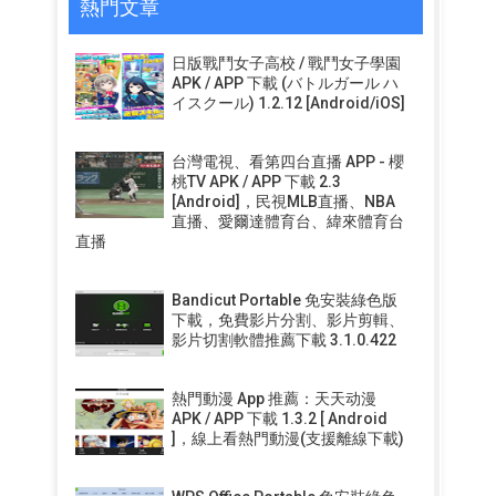
熱門文章
日版戰鬥女子高校 / 戰鬥女子學園
APK / APP 下載 (バトルガール ハ
イスクール) 1.2.12 [Android/iOS]
台灣電視、看第四台直播 APP - 櫻
桃TV APK / APP 下載 2.3
[Android]，民視MLB直播、NBA
直播、愛爾達體育台、緯來體育台
直播
Bandicut Portable 免安裝綠色版
下載，免費影片分割、影片剪輯、
影片切割軟體推薦下載 3.1.0.422
熱門動漫 App 推薦：天天动漫
APK / APP 下載 1.3.2 [ Android
]，線上看熱門動漫(支援離線下載)