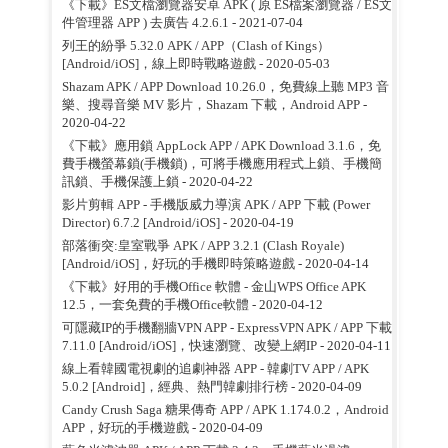
《下載》ES文檔瀏覽器安卓 APK ( 原 ES檔案瀏覽器 / ES文
件管理器 APP ) 去廣告 4.2.6.1
- 2021-07-04
列王的紛爭 5.32.0 APK / APP（Clash of Kings）
[Android/iOS]，線上即時戰略遊戲
- 2020-05-03
Shazam APK / APP Download 10.26.0，免費線上聽 MP3 音
樂、搜尋音樂 MV 影片，Shazam 下載，Android APP
-
2020-04-22
《下載》應用鎖 AppLock APP / APK Download 3.1.6，免
費手機螢幕鎖(手機鎖)，可將手機應用程式上鎖、手機簡
訊鎖、手機保護上鎖
- 2020-04-22
影片剪輯 APP - 手機版威力導演 APK / APP 下載 (Power
Director) 6.7.2 [Android/iOS]
- 2020-04-19
部落衝突:皇室戰爭 APK / APP 3.2.1 (Clash Royale)
[Android/iOS]，好玩的手機即時策略遊戲
- 2020-04-14
《下載》好用的手機Office 軟體 - 金山WPS Office APK
12.5，一套免費的手機Office軟體
- 2020-04-12
可隱藏IP的手機翻牆VPN APP - ExpressVPN APK / APP 下載
7.11.0 [Android/iOS]，快速瀏覽、改變上網IP
- 2020-04-11
線上看韓國電視劇的追劇神器 APP - 韓劇TV APP / APK
5.0.2 [Android]，經典、熱門韓劇排行榜
- 2020-04-09
Candy Crush Saga 糖果傳奇 APP / APK 1.174.0.2，Android
APP，好玩的手機遊戲
- 2020-04-09