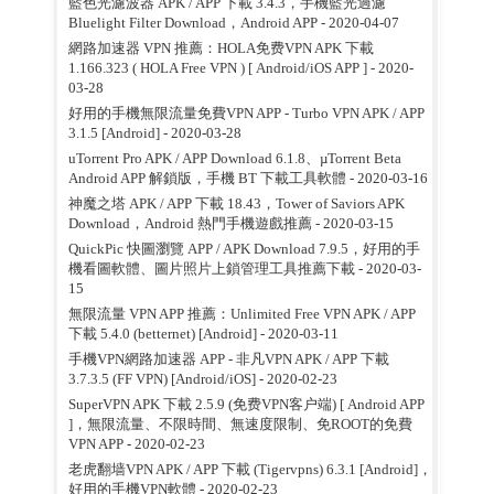
藍色光濾波器 APK / APP 下載 3.4.3，手機藍光過濾
Bluelight Filter Download，Android APP
- 2020-04-07
網路加速器 VPN 推薦：HOLA免费VPN APK 下載
1.166.323 ( HOLA Free VPN ) [ Android/iOS APP ]
- 2020-
03-28
好用的手機無限流量免費VPN APP - Turbo VPN APK / APP
3.1.5 [Android]
- 2020-03-28
uTorrent Pro APK / APP Download 6.1.8、µTorrent Beta
Android APP 解鎖版，手機 BT 下載工具軟體
- 2020-03-16
神魔之塔 APK / APP 下載 18.43，Tower of Saviors APK
Download，Android 熱門手機遊戲推薦
- 2020-03-15
QuickPic 快圖瀏覽 APP / APK Download 7.9.5，好用的手
機看圖軟體、圖片照片上鎖管理工具推薦下載
- 2020-03-
15
無限流量 VPN APP 推薦：Unlimited Free VPN APK / APP
下載 5.4.0 (betternet) [Android]
- 2020-03-11
手機VPN網路加速器 APP - 非凡VPN APK / APP 下載
3.7.3.5 (FF VPN) [Android/iOS]
- 2020-02-23
SuperVPN APK 下載 2.5.9 (免费VPN客户端) [ Android APP
]，無限流量、不限時間、無速度限制、免ROOT的免費
VPN APP
- 2020-02-23
老虎翻墙VPN APK / APP 下載 (Tigervpns) 6.3.1 [Android]，
好用的手機VPN軟體
- 2020-02-23