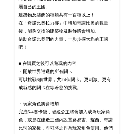
屬自己的王國。
建築物及裝飾的種類共有一百種以上！
在「奇諾比奧拉力賽」中增加奇諾比奧的數量
後，能夠交換的建築物及裝飾將會增加。
借助奇諾比奧們的力量，一步步擴大您的王國
吧！
■ 在購買之後可以遊玩的內容
・開放世界巡迴的所有關卡
可以挑戰6個世界，共24個關卡。更刺激、更有
成就感的關卡在等著您的挑戰。
・玩家角色將會增加
完成6-4關卡後，碧姬公主將會加入成為玩家角
色，或是在建造王國內設置路易吉、耀西、奇諾
比珂的家後，即可將之作為玩家角色使用。他們