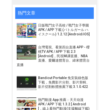
熱門文章
日版戰鬥女子高校 / 戰鬥女子學園
APK / APP 下載 (バトルガール ハ
イスクール) 1.2.12 [Android/iOS]
台灣電視、看第四台直播 APP - 櫻
桃TV APK / APP 下載 2.3
[Android]，民視MLB直播、NBA
直播、愛爾達體育台、緯來體育台
直播
Bandicut Portable 免安裝綠色版
下載，免費影片分割、影片剪輯、
影片切割軟體推薦下載 3.1.0.422
熱門動漫 App 推薦：天天动漫
APK / APP 下載 1.3.2 [ Android
]，線上看熱門動漫(支援離線下載)