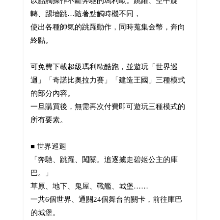
以點觸操作不斷奔馳的瑪利歐。跳躍、空中旋
轉、踢墻跳…隨著點觸時機不同，
使出各種帥氣的跳躍動作，同時蒐集金幣，奔向
終點。
可免費下載超級瑪利歐酷跑，並遊玩「世界巡
迴」「奇諾比奧拉力賽」「建造王國」三種模式
的部分內容。
一旦購買後，無需再次付費即可遊玩三種模式的
所有要素。
■ 世界巡迴
「奔馳、跳躍、闖關。追逐擄走碧姬公主的庫
巴。」
草原、地下、鬼屋、戰艦、城堡……
一共6個世界、通關24個舞台的關卡，前往庫巴
的城堡。