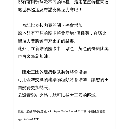
都有著與瑪利歐不同的特征，活用這些特征來攻
略世界巡迴及奇諾比奧拉力賽吧！
・奇諾比奧拉力賽的關卡將會增加
原本只有平原的關卡將會新增7個種類，奇諾比
奧拉力賽將會帶來更多的樂趣。
此外，在新增的關卡中，紫色、黃色的奇諾比奧
也會來為您加油。
・建造王國的建築物及裝飾將會增加
可用金幣交換的建築物種類將會增加，讓您的王
國變得更加熱鬧。
若設置彩虹之路，就可以擴大王國的區域。
標籤：超級瑪利歐酷跑 apk,
Super Mario Run APK 下載, 手機跑酷遊戲
app, Android APP