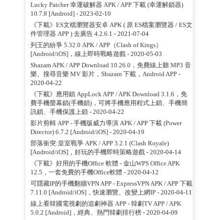
Lucky Patcher 幸運破解器 APK / APP 下載 (幸運解鎖器)
10.7.8 [Android]
- 2023-02-10
《下載》ES文檔瀏覽器安卓 APK ( 原 ES檔案瀏覽器 / ES文
件管理器 APP ) 去廣告 4.2.6.1
- 2021-07-04
列王的紛爭 5.32.0 APK / APP（Clash of Kings）
[Android/iOS]，線上即時戰略遊戲
- 2020-05-03
Shazam APK / APP Download 10.26.0，免費線上聽 MP3 音
樂、搜尋音樂 MV 影片，Shazam 下載，Android APP
-
2020-04-22
《下載》應用鎖 AppLock APP / APK Download 3.1.6，免
費手機螢幕鎖(手機鎖)，可將手機應用程式上鎖、手機簡
訊鎖、手機保護上鎖
- 2020-04-22
影片剪輯 APP - 手機版威力導演 APK / APP 下載 (Power
Director) 6.7.2 [Android/iOS]
- 2020-04-19
部落衝突:皇室戰爭 APK / APP 3.2.1 (Clash Royale)
[Android/iOS]，好玩的手機即時策略遊戲
- 2020-04-14
《下載》好用的手機Office 軟體 - 金山WPS Office APK
12.5，一套免費的手機Office軟體
- 2020-04-12
可隱藏IP的手機翻牆VPN APP - ExpressVPN APK / APP 下載
7.11.0 [Android/iOS]，快速瀏覽、改變上網IP
- 2020-04-11
線上看韓國電視劇的追劇神器 APP - 韓劇TV APP / APK
5.0.2 [Android]，經典、熱門韓劇排行榜
- 2020-04-09