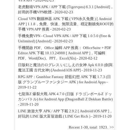
VPN APP
- 2020-02-23
老虎翻墙VPN APK / APP 下載 (Tigervpns) 6.3.1 [Android]，
好用的手機VPN軟體
- 2020-02-23
Cloud VPN 翻牆神器 APK 下載 ( VPN永久免費 ) [ Android
APP ] 1.1.8，免費、快速、無限流量、穩定翻牆免ROOT的
手機 VPN APP 推薦
- 2020-02-23
手機免費VPN - Cloud VPN APK / APP 下載 1.0.5.0 (Free &
Unlimited) [Android]
- 2020-02-23
手機開啟 PDF、Office 編輯 APP 推薦： OfficeSuite + PDF
Editor APK 下載 10.13.24988 [ Android APP ]，可編輯
PDF、Word(Doc)、PPT、Excel(Xls)
- 2020-02-12
日版剣と魔法のログレス いにしえの女神 Apk 6.0.0 (劍與
魔法王國 古代女神) [Android/iOS APP]
- 2019-11-23
RPG APP：Granblue Fantasy 碧藍幻想 APK 下載 1.7.3 (日
版 グランブルーファンタジー APK ) for Android Apps
-
2019-11-22
七龍珠Z 爆裂大戰 APK 4.7.0 (日版 ドラゴンボールZ ドッ
カンバトル) for Android App (DragonBall Z Dokkan Battle)
- 2019-11-20
LINE 旅遊大亨 APK / APP 下載 2.9.2 [ Android/iOS APP ]，
好玩的 LINE 版大富翁遊戲 ( LINE Get Rich )
- 2019-11-20
Recent 1-30, total: 1923.
>>