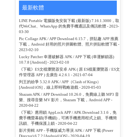
最新軟體
LINE Portable 電腦版免安裝下載 (最新版) 7.16.1.3000，取
代WeChat、WhatsApp 的免費手機通話及傳訊軟體
- 2023-
03-30
Pic Collage APK / APP Download 6.15.7，拼貼趣 APP 推薦
下載，Android 好用的照片拼圖軟體、照片拼貼軟體下載
-
2023-02-10
Lucky Patcher 幸運破解器 APK / APP 下載 (幸運解鎖器)
10.7.8 [Android]
- 2023-02-10
《下載》ES文檔瀏覽器安卓 APK ( 原 ES檔案瀏覽器 / ES文
件管理器 APP ) 去廣告 4.2.6.1
- 2021-07-04
列王的紛爭 5.32.0 APK / APP（Clash of Kings）
[Android/iOS]，線上即時戰略遊戲
- 2020-05-03
Shazam APK / APP Download 10.26.0，免費線上聽 MP3 音
樂、搜尋音樂 MV 影片，Shazam 下載，Android APP
-
2020-04-22
《下載》應用鎖 AppLock APP / APK Download 3.1.6，免
費手機螢幕鎖(手機鎖)，可將手機應用程式上鎖、手機簡
訊鎖、手機保護上鎖
- 2020-04-22
影片剪輯 APP - 手機版威力導演 APK / APP 下載 (Power
Director) 6.7.2 [Android/iOS]
- 2020-04-19