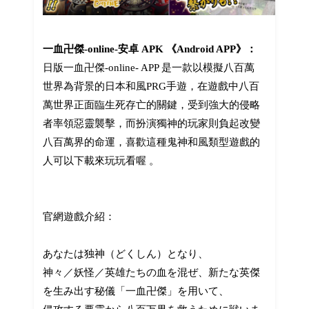
一血卍傑-online-安卓 APK 《Android APP》：
日版一血卍傑-online- APP 是一款以模擬八百萬
世界為背景的日本和風PRG手遊，在遊戲中八百
萬世界正面臨生死存亡的關鍵，受到強大的侵略
者率領惡靈襲擊，而扮演獨神的玩家則負起改變
八百萬界的命運，喜歡這種鬼神和風類型遊戲的
人可以下載來玩玩看喔 。
官網遊戲介紹：
あなたは独神（どくしん）となり、
神々／妖怪／英雄たちの血を混ぜ、新たな英傑
を生み出す秘儀「一血卍傑」を用いて、