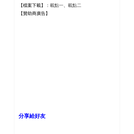
【檔案下載】：
載點一
、
載點二
【贊助商廣告】
分享給好友