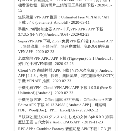
機看圖軟體、圖片照片上鎖管理工具推薦下載
- 2020-03-
15
無限流量 VPN APP 推薦：Unlimited Free VPN APK / APP
下載 5.4.0 (betternet) [Android]
- 2020-03-11
手機VPN網路加速器 APP - 非凡VPN APK / APP 下載
3.7.3.5 (FF VPN) [Android/iOS]
- 2020-02-23
SuperVPN APK 下載 2.5.9 (免费VPN客户端) [ Android APP
]，無限流量、不限時間、無速度限制、免ROOT的免費
VPN APP
- 2020-02-23
老虎翻墙VPN APK / APP 下載 (Tigervpns) 6.3.1 [Android]，
好用的手機VPN軟體
- 2020-02-23
Cloud VPN 翻牆神器 APK 下載 ( VPN永久免費 ) [ Android
APP ] 1.1.8，免費、快速、無限流量、穩定翻牆免ROOT的
手機 VPN APP 推薦
- 2020-02-23
手機免費VPN - Cloud VPN APK / APP 下載 1.0.5.0 (Free &
Unlimited) [Android]
- 2020-02-23
手機開啟 PDF、Office 編輯 APP 推薦： OfficeSuite + PDF
Editor APK 下載 10.13.24988 [ Android APP ]，可編輯
PDF、Word(Doc)、PPT、Excel(Xls)
- 2020-02-12
日版剣と魔法のログレス いにしえの女神 Apk 6.0.0 (劍與
魔法王國 古代女神) [Android/iOS APP]
- 2019-11-23
RPG APP：Granblue Fantasy 碧藍幻想 APK 下載 1.7.3 (日