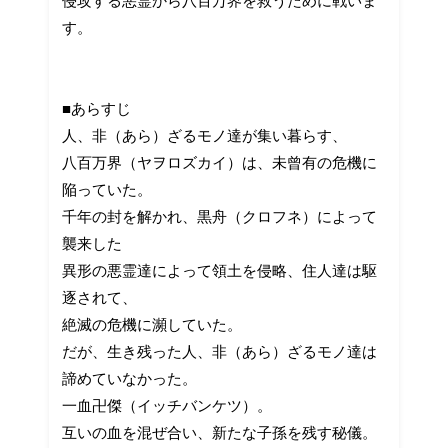
侵攻する悪霊から八百万界を救うために戦いま
す。
■あらすじ
人、非（あら）ざるモノ達が集い暮らす、
八百万界（ヤヲロズカイ）は、未曾有の危機に
陥っていた。
千年の封を解かれ、黒舟（クロフネ）によって
襲来した
異形の悪霊達によって領土を侵略、住人達は駆
逐されて、
絶滅の危機に瀕していた。
だが、生き残った人、非（あら）ざるモノ達は
諦めていなかった。
一血卍傑（イッチバンケツ）。
互いの血を混ぜ合い、新たな子孫を残す秘儀。