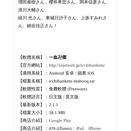
増田俊樹さん、櫻井孝宏さん、岡本信彦さん、
浪川大輔さん、
緑川 光さん、東城日沙子さん、上坂すみれさ
ん、細谷佳正さん！
【軟體名稱】：
一血卍傑
【官方網站】：
http://rejetweb.jp/icchibanketu/
【適用系統】：Android 安卓 / 蘋果 iOS
【檔案名稱】：icchibanketu-mahooq.rar
【軟體性質】：免費軟體 (Freeware)
【軟體語言】：日文版 / 英文版
【最新版本】：2.1.1
【檔案大小】：38.1 MB
【商店介紹】：
Google Play
【商店介紹】：iOS (iTunes)：
iPad、iPhone