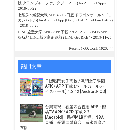
版 グランブルーファンタジー APK ) for Android Apps
-
2019-11-22
七龍珠Z 爆裂大戰 APK 4.7.0 (日版 ドラゴンボールZ ドッ
カンバトル) for Android App (DragonBall Z Dokkan Battle)
- 2019-11-20
LINE 旅遊大亨 APK / APP 下載 2.9.2 [ Android/iOS APP ]，
好玩的 LINE 版大富翁遊戲 ( LINE Get Rich )
- 2019-11-20
Recent 1-30, total: 1923.
>>
熱門文章
日版戰鬥女子高校 / 戰鬥女子學園
APK / APP 下載 (バトルガール ハ
イスクール) 1.2.12 [Android/iOS]
台灣電視、看第四台直播 APP - 櫻
桃TV APK / APP 下載 2.3
[Android]，民視MLB直播、NBA
直播、愛爾達體育台、緯來體育台
直播