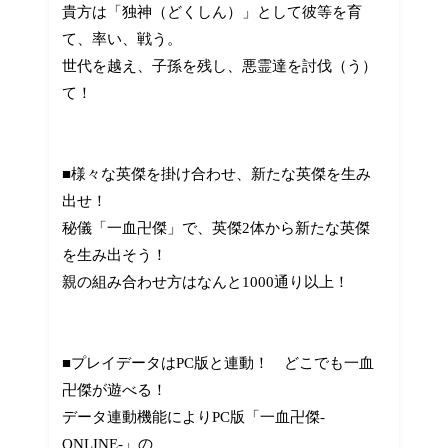
貴方は「独神（どくしん）」として彼等を育
て、率い、戦う。
世代を越え、子孫を残し、悪霊達を討伐（う）
て！
■様々な英傑を掛け合わせ、新たな英傑を生み
出せ！
秘儀「一血卍傑」で、英傑2体から新たな英傑
を生み出そう！
親の組み合わせ方はなんと1000通り以上！
■プレイデータはPC版と連動！ どこでも一血
卍傑が遊べる！
データ連動機能によりPC版「一血卍傑-
ONLINE-」の