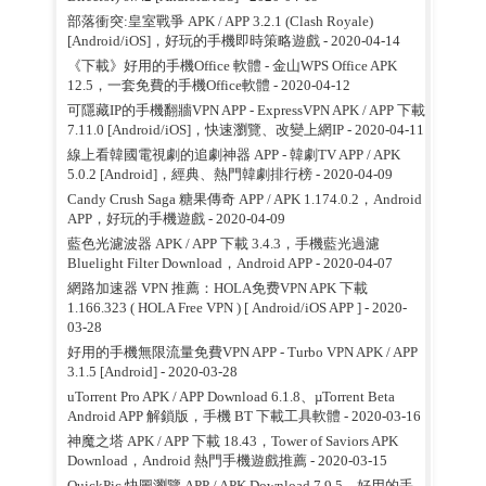
部落衝突:皇室戰爭 APK / APP 3.2.1 (Clash Royale)
[Android/iOS]，好玩的手機即時策略遊戲
- 2020-04-14
《下載》好用的手機Office 軟體 - 金山WPS Office APK
12.5，一套免費的手機Office軟體
- 2020-04-12
可隱藏IP的手機翻牆VPN APP - ExpressVPN APK / APP 下載
7.11.0 [Android/iOS]，快速瀏覽、改變上網IP
- 2020-04-11
線上看韓國電視劇的追劇神器 APP - 韓劇TV APP / APK
5.0.2 [Android]，經典、熱門韓劇排行榜
- 2020-04-09
Candy Crush Saga 糖果傳奇 APP / APK 1.174.0.2，Android
APP，好玩的手機遊戲
- 2020-04-09
藍色光濾波器 APK / APP 下載 3.4.3，手機藍光過濾
Bluelight Filter Download，Android APP
- 2020-04-07
網路加速器 VPN 推薦：HOLA免费VPN APK 下載
1.166.323 ( HOLA Free VPN ) [ Android/iOS APP ]
- 2020-
03-28
好用的手機無限流量免費VPN APP - Turbo VPN APK / APP
3.1.5 [Android]
- 2020-03-28
uTorrent Pro APK / APP Download 6.1.8、µTorrent Beta
Android APP 解鎖版，手機 BT 下載工具軟體
- 2020-03-16
神魔之塔 APK / APP 下載 18.43，Tower of Saviors APK
Download，Android 熱門手機遊戲推薦
- 2020-03-15
QuickPic 快圖瀏覽 APP / APK Download 7.9.5，好用的手