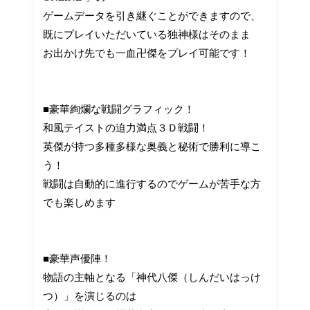
ゲームデータを引き継ぐことができますので、
既にプレイいただいている独神様はそのまま
お出かけ先でも一血卍傑をプレイ可能です！
■豪華絢爛な戦闘グラフィック！
和風テイストの迫力満点３Ｄ戦闘！
英傑が持つ多種多様な奥義と秘術で勝利に導こ
う！
戦闘は自動的に進行するのでゲームが苦手な方
でも楽しめます
■豪華声優陣！
物語の主軸となる「神代八傑（しんだいはっけ
つ）」を演じるのは