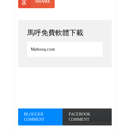
SHARE
馬呼免費軟體下載
Mahooq.com
BLOGGER
FACEBOOK
COMMENT
COMMENT