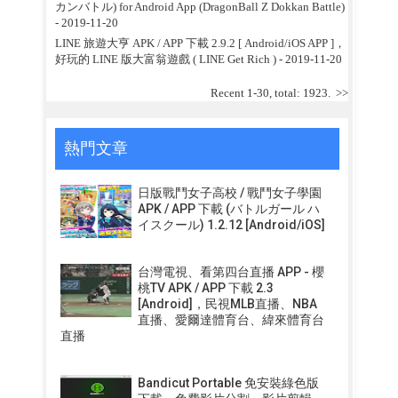
カンバトル) for Android App (DragonBall Z Dokkan Battle)
- 2019-11-20
LINE 旅遊大亨 APK / APP 下載 2.9.2 [ Android/iOS APP ]，
好玩的 LINE 版大富翁遊戲 ( LINE Get Rich )
- 2019-11-20
Recent 1-30, total: 1923.
>>
熱門文章
日版戰鬥女子高校 / 戰鬥女子學園
APK / APP 下載 (バトルガール ハ
イスクール) 1.2.12 [Android/iOS]
台灣電視、看第四台直播 APP - 櫻
桃TV APK / APP 下載 2.3
[Android]，民視MLB直播、NBA
直播、愛爾達體育台、緯來體育台
直播
Bandicut Portable 免安裝綠色版