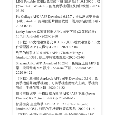
LINE Portable 電腦版免安裝下載 (最新版) 7.16.1.3000，取
代WeChat、WhatsApp 的免費手機通話及傳訊軟體
- 2023-
03-30
Pic Collage APK / APP Download 6.15.7，拼貼趣 APP 推薦
下載，Android 好用的照片拼圖軟體、照片拼貼軟體下載
-
2023-02-10
Lucky Patcher 幸運破解器 APK / APP 下載 (幸運解鎖器)
10.7.8 [Android]
- 2023-02-10
《下載》ES文檔瀏覽器安卓 APK ( 原 ES檔案瀏覽器 / ES文
件管理器 APP ) 去廣告 4.2.6.1
- 2021-07-04
列王的紛爭 5.32.0 APK / APP（Clash of Kings）
[Android/iOS]，線上即時戰略遊戲
- 2020-05-03
Shazam APK / APP Download 10.26.0，免費線上聽 MP3 音
樂、搜尋音樂 MV 影片，Shazam 下載，Android APP
-
2020-04-22
《下載》應用鎖 AppLock APP / APK Download 3.1.6，免
費手機螢幕鎖(手機鎖)，可將手機應用程式上鎖、手機簡
訊鎖、手機保護上鎖
- 2020-04-22
影片剪輯 APP - 手機版威力導演 APK / APP 下載 (Power
Director) 6.7.2 [Android/iOS]
- 2020-04-19
部落衝突:皇室戰爭 APK / APP 3.2.1 (Clash Royale)
[Android/iOS]，好玩的手機即時策略遊戲
- 2020-04-14
《下載》好用的手機Office 軟體 - 金山WPS Office APK