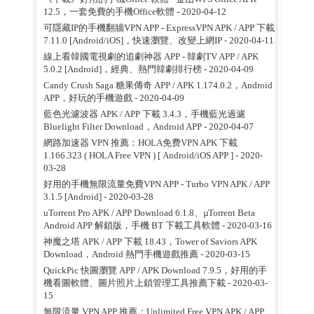
12.5，一套免費的手機Office軟體
- 2020-04-12
可隱藏IP的手機翻牆VPN APP - ExpressVPN APK / APP 下載
7.11.0 [Android/iOS]，快速瀏覽、改變上網IP
- 2020-04-11
線上看韓國電視劇的追劇神器 APP - 韓劇TV APP / APK
5.0.2 [Android]，經典、熱門韓劇排行榜
- 2020-04-09
Candy Crush Saga 糖果傳奇 APP / APK 1.174.0.2，Android
APP，好玩的手機遊戲
- 2020-04-09
藍色光濾波器 APK / APP 下載 3.4.3，手機藍光過濾
Bluelight Filter Download，Android APP
- 2020-04-07
網路加速器 VPN 推薦：HOLA免费VPN APK 下載
1.166.323 ( HOLA Free VPN ) [ Android/iOS APP ]
- 2020-
03-28
好用的手機無限流量免費VPN APP - Turbo VPN APK / APP
3.1.5 [Android]
- 2020-03-28
uTorrent Pro APK / APP Download 6.1.8、µTorrent Beta
Android APP 解鎖版，手機 BT 下載工具軟體
- 2020-03-16
神魔之塔 APK / APP 下載 18.43，Tower of Saviors APK
Download，Android 熱門手機遊戲推薦
- 2020-03-15
QuickPic 快圖瀏覽 APP / APK Download 7.9.5，好用的手
機看圖軟體、圖片照片上鎖管理工具推薦下載
- 2020-03-
15
無限流量 VPN APP 推薦：Unlimited Free VPN APK / APP