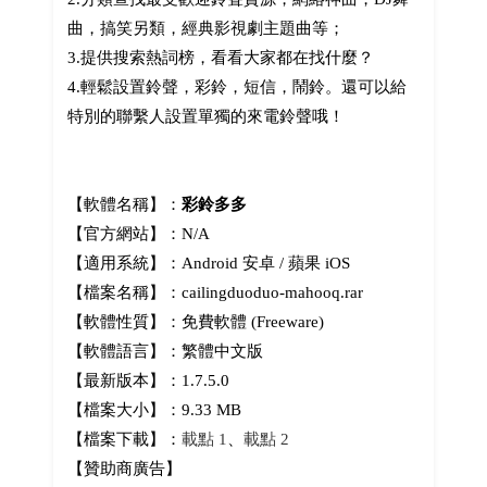
曲，搞笑另類，經典影視劇主題曲等；
3.提供搜索熱詞榜，看看大家都在找什麼？
4.輕鬆設置鈴聲，彩鈴，短信，鬧鈴。還可以給
特別的聯繫人設置單獨的來電鈴聲哦！
【軟體名稱】：
彩鈴多多
【官方網站】：N/A
【適用系統】：Android 安卓 / 蘋果 iOS
【檔案名稱】：cailingduoduo-mahooq.rar
【軟體性質】：免費軟體 (Freeware)
【軟體語言】：繁體中文版
【最新版本】：1.7.5.0
【檔案大小】：9.33 MB
【檔案下載】：
載點 1
、
載點 2
【贊助商廣告】