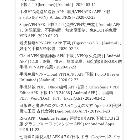
下載 5.4.0 (betternet) [Android]
- 2020-03-11
手機VPN網路加速器 APP - 非凡VPN APK / APP 下載
3.7.3.5 (FF VPN) [Android/iOS]
- 2020-02-23
SuperVPN APK 下載 2.5.9 (免费VPN客户端) [ Android APP
]，無限流量、不限時間、無速度限制、免ROOT的免費
VPN APP
- 2020-02-23
老虎翻墙VPN APK / APP 下載 (Tigervpns) 6.3.1 [Android]，
好用的手機VPN軟體
- 2020-02-23
Cloud VPN 翻牆神器 APK 下載 ( VPN永久免費 ) [ Android
APP ] 1.1.8，免費、快速、無限流量、穩定翻牆免ROOT的
手機 VPN APP 推薦
- 2020-02-23
手機免費VPN - Cloud VPN APK / APP 下載 1.0.5.0 (Free &
Unlimited) [Android]
- 2020-02-23
手機開啟 PDF、Office 編輯 APP 推薦： OfficeSuite + PDF
Editor APK 下載 10.13.24988 [ Android APP ]，可編輯
PDF、Word(Doc)、PPT、Excel(Xls)
- 2020-02-12
日版剣と魔法のログレス いにしえの女神 Apk 6.0.0 (劍與
魔法王國 古代女神) [Android/iOS APP]
- 2019-11-23
RPG APP：Granblue Fantasy 碧藍幻想 APK 下載 1.7.3 (日
版 グランブルーファンタジー APK ) for Android Apps
-
2019-11-22
七龍珠Z 爆裂大戰 APK 4.7.0 (日版 ドラゴンボールZ ドッ