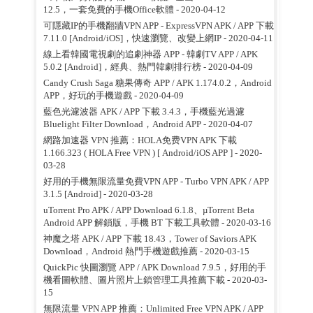
12.5，一套免費的手機Office軟體
- 2020-04-12
可隱藏IP的手機翻牆VPN APP - ExpressVPN APK / APP 下載
7.11.0 [Android/iOS]，快速瀏覽、改變上網IP
- 2020-04-11
線上看韓國電視劇的追劇神器 APP - 韓劇TV APP / APK
5.0.2 [Android]，經典、熱門韓劇排行榜
- 2020-04-09
Candy Crush Saga 糖果傳奇 APP / APK 1.174.0.2，Android
APP，好玩的手機遊戲
- 2020-04-09
藍色光濾波器 APK / APP 下載 3.4.3，手機藍光過濾
Bluelight Filter Download，Android APP
- 2020-04-07
網路加速器 VPN 推薦：HOLA免费VPN APK 下載
1.166.323 ( HOLA Free VPN ) [ Android/iOS APP ]
- 2020-
03-28
好用的手機無限流量免費VPN APP - Turbo VPN APK / APP
3.1.5 [Android]
- 2020-03-28
uTorrent Pro APK / APP Download 6.1.8、µTorrent Beta
Android APP 解鎖版，手機 BT 下載工具軟體
- 2020-03-16
神魔之塔 APK / APP 下載 18.43，Tower of Saviors APK
Download，Android 熱門手機遊戲推薦
- 2020-03-15
QuickPic 快圖瀏覽 APP / APK Download 7.9.5，好用的手
機看圖軟體、圖片照片上鎖管理工具推薦下載
- 2020-03-
15
無限流量 VPN APP 推薦：Unlimited Free VPN APK / APP