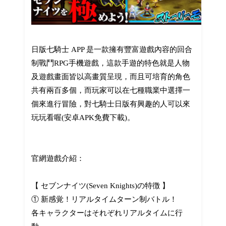
日版七騎士 APP 是一款擁有豐富遊戲內容的回合
制戰鬥RPG手機遊戲，這款手遊的特色就是人物
及遊戲畫面皆以高畫質呈現，而且可培育的角色
共有兩百多個，而玩家可以在七種職業中選擇一
個來進行冒險，對七騎士日版有興趣的人可以來
玩玩看喔(安卓APK免費下載)。
官網遊戲介紹：
【 セブンナイツ(Seven Knights)の特徴 】
① 新感覚！リアルタイムターン制バトル！
各キャラクターはそれぞれリアルタイムに行