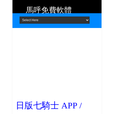
馬呼免費軟體
Home
About
Contact
提供 Android、iOS 好用的手機應用
程式及 Windows 免費軟體
日版七騎士 APP /