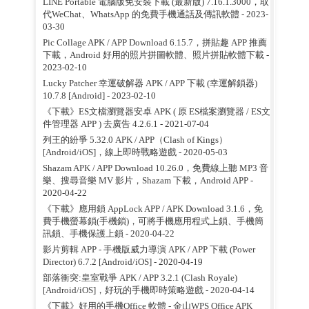
LINE Portable 電腦版免安裝下載 (最新版) 7.16.1.3000，取
代WeChat、WhatsApp 的免費手機通話及傳訊軟體
- 2023-
03-30
Pic Collage APK / APP Download 6.15.7，拼貼趣 APP 推薦
下載，Android 好用的照片拼圖軟體、照片拼貼軟體下載
-
2023-02-10
Lucky Patcher 幸運破解器 APK / APP 下載 (幸運解鎖器)
10.7.8 [Android]
- 2023-02-10
《下載》ES文檔瀏覽器安卓 APK ( 原 ES檔案瀏覽器 / ES文
件管理器 APP ) 去廣告 4.2.6.1
- 2021-07-04
列王的紛爭 5.32.0 APK / APP（Clash of Kings）
[Android/iOS]，線上即時戰略遊戲
- 2020-05-03
Shazam APK / APP Download 10.26.0，免費線上聽 MP3 音
樂、搜尋音樂 MV 影片，Shazam 下載，Android APP
-
2020-04-22
《下載》應用鎖 AppLock APP / APK Download 3.1.6，免
費手機螢幕鎖(手機鎖)，可將手機應用程式上鎖、手機簡
訊鎖、手機保護上鎖
- 2020-04-22
影片剪輯 APP - 手機版威力導演 APK / APP 下載 (Power
Director) 6.7.2 [Android/iOS]
- 2020-04-19
部落衝突:皇室戰爭 APK / APP 3.2.1 (Clash Royale)
[Android/iOS]，好玩的手機即時策略遊戲
- 2020-04-14
《下載》好用的手機Office 軟體 - 金山WPS Office APK