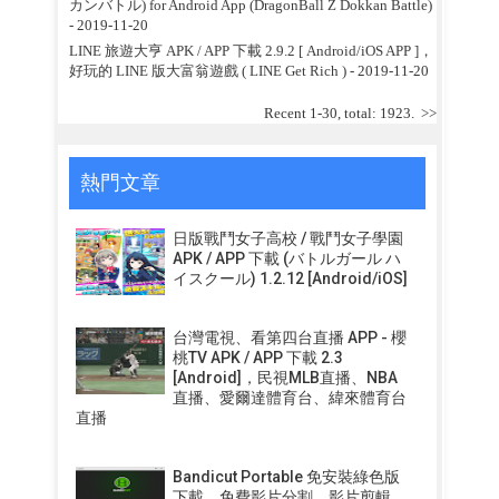
カンバトル) for Android App (DragonBall Z Dokkan Battle)
- 2019-11-20
LINE 旅遊大亨 APK / APP 下載 2.9.2 [ Android/iOS APP ]，
好玩的 LINE 版大富翁遊戲 ( LINE Get Rich )
- 2019-11-20
Recent 1-30, total: 1923.
>>
熱門文章
日版戰鬥女子高校 / 戰鬥女子學園
APK / APP 下載 (バトルガール ハ
イスクール) 1.2.12 [Android/iOS]
台灣電視、看第四台直播 APP - 櫻
桃TV APK / APP 下載 2.3
[Android]，民視MLB直播、NBA
直播、愛爾達體育台、緯來體育台
直播
Bandicut Portable 免安裝綠色版
下載，免費影片分割、影片剪輯、