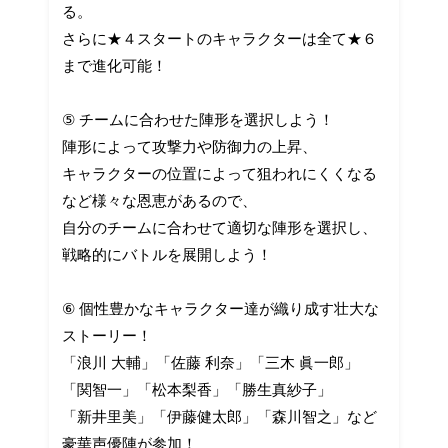
る。
さらに★４スタートのキャラクターは全て★６
まで進化可能！
⑤ チームに合わせた陣形を選択しよう！
陣形によって攻撃力や防御力の上昇、
キャラクターの位置によって狙われにくくなる
など様々な恩恵があるので、
自分のチームに合わせて適切な陣形を選択し、
戦略的にバトルを展開しよう！
⑥ 個性豊かなキャラクター達が織り成す壮大な
ストーリー！
「浪川 大輔」「佐藤 利奈」「三木 眞一郎」
「関智一」「松本梨香」「勝生真紗子」
「新井里美」「伊藤健太郎」「森川智之」など
豪華声優陣が参加！