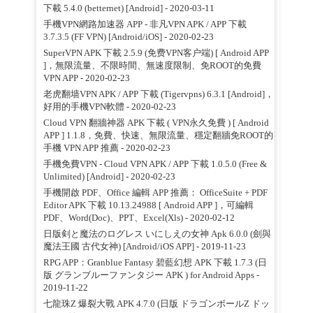
下載 5.4.0 (betternet) [Android]
- 2020-03-11
手機VPN網路加速器 APP - 非凡VPN APK / APP 下載
3.7.3.5 (FF VPN) [Android/iOS]
- 2020-02-23
SuperVPN APK 下載 2.5.9 (免费VPN客户端) [ Android APP
]，無限流量、不限時間、無速度限制、免ROOT的免費
VPN APP
- 2020-02-23
老虎翻墙VPN APK / APP 下載 (Tigervpns) 6.3.1 [Android]，
好用的手機VPN軟體
- 2020-02-23
Cloud VPN 翻牆神器 APK 下載 ( VPN永久免費 ) [ Android
APP ] 1.1.8，免費、快速、無限流量、穩定翻牆免ROOT的
手機 VPN APP 推薦
- 2020-02-23
手機免費VPN - Cloud VPN APK / APP 下載 1.0.5.0 (Free &
Unlimited) [Android]
- 2020-02-23
手機開啟 PDF、Office 編輯 APP 推薦： OfficeSuite + PDF
Editor APK 下載 10.13.24988 [ Android APP ]，可編輯
PDF、Word(Doc)、PPT、Excel(Xls)
- 2020-02-12
日版剣と魔法のログレス いにしえの女神 Apk 6.0.0 (劍與
魔法王國 古代女神) [Android/iOS APP]
- 2019-11-23
RPG APP：Granblue Fantasy 碧藍幻想 APK 下載 1.7.3 (日
版 グランブルーファンタジー APK ) for Android Apps
-
2019-11-22
七龍珠Z 爆裂大戰 APK 4.7.0 (日版 ドラゴンボールZ ドッ