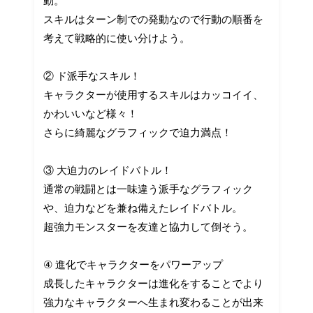
動。
スキルはターン制での発動なので行動の順番を
考えて戦略的に使い分けよう。
② ド派手なスキル！
キャラクターが使用するスキルはカッコイイ、
かわいいなど様々！
さらに綺麗なグラフィックで迫力満点！
③ 大迫力のレイドバトル！
通常の戦闘とは一味違う派手なグラフィック
や、迫力などを兼ね備えたレイドバトル。
超強力モンスターを友達と協力して倒そう。
④ 進化でキャラクターをパワーアップ
成長したキャラクターは進化をすることでより
強力なキャラクターへ生まれ変わることが出来