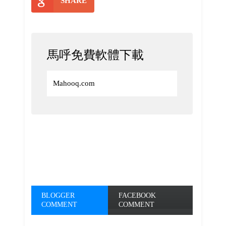
SHARE
馬呼免費軟體下載
Mahooq.com
BLOGGER
FACEBOOK
COMMENT
COMMENT