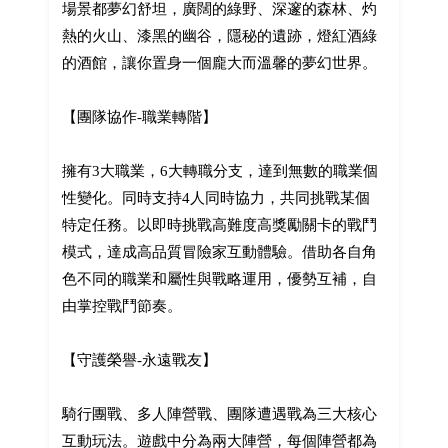
場景都夢幻舒坦，廣闊的綠野、深邃的森林、灼
熱的火山、漆黑的幽谷，隱秘的遺跡，燈紅酒綠
的酒館，讓你置身一個龐大而溫馨的夢幻世界。
【團隊協作-職業轉階】
擁有3大職業，6大轉職分支，達到無數的職業個
性變化。同時支持4人同時協力，共同挑戰某個
特定任務。以即時挑戰高難度高獎勵關卡的戰鬥
模式，達成高品質冒險家互動體驗。借助各自角
色不同的職業和屬性與戰略運用，優勢互補，自
由掌控戰鬥節奏。
【守護榮譽-永遠戰友】
騎行團戰、多人陣營戰、團隊遭遇戰為三大核心
互動玩法。遊戲中分為兩大陣營，每個陣營都為