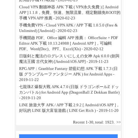
Cloud VPN 翻牆神器 APK 下載 ( VPN永久免費 ) [ Android
APP ] 1.1.8，免費、快速、無限流量、穩定翻牆免ROOT的
手機 VPN APP 推薦
- 2020-02-23
手機免費VPN - Cloud VPN APK / APP 下載 1.0.5.0 (Free &
Unlimited) [Android]
- 2020-02-23
手機開啟 PDF、Office 編輯 APP 推薦： OfficeSuite + PDF
Editor APK 下載 10.13.24988 [ Android APP ]，可編輯
PDF、Word(Doc)、PPT、Excel(Xls)
- 2020-02-12
日版剣と魔法のログレス いにしえの女神 Apk 6.0.0 (劍與
魔法王國 古代女神) [Android/iOS APP]
- 2019-11-23
RPG APP：Granblue Fantasy 碧藍幻想 APK 下載 1.7.3 (日
版 グランブルーファンタジー APK ) for Android Apps
-
2019-11-22
七龍珠Z 爆裂大戰 APK 4.7.0 (日版 ドラゴンボールZ ドッ
カンバトル) for Android App (DragonBall Z Dokkan Battle)
- 2019-11-20
LINE 旅遊大亨 APK / APP 下載 2.9.2 [ Android/iOS APP ]，
好玩的 LINE 版大富翁遊戲 ( LINE Get Rich )
- 2019-11-20
Recent 1-30, total: 1923.
>>