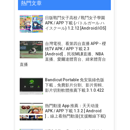
熱門文章
日版戰鬥女子高校 / 戰鬥女子學園
APK / APP 下載 (バトルガール ハ
イスクール) 1.2.12 [Android/iOS]
台灣電視、看第四台直播 APP - 櫻
桃TV APK / APP 下載 2.3
[Android]，民視MLB直播、NBA
直播、愛爾達體育台、緯來體育台
直播
Bandicut Portable 免安裝綠色版
下載，免費影片分割、影片剪輯、
影片切割軟體推薦下載 3.1.0.422
熱門動漫 App 推薦：天天动漫
APK / APP 下載 1.3.2 [ Android
]，線上看熱門動漫(支援離線下載)