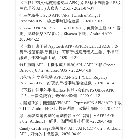
《下載》ES文檔瀏覽器安卓 APK ( 原 ES檔案瀏覽器 / ES文
件管理器 APP ) 去廣告 4.2.6.1
- 2021-07-04
列王的紛爭 5.32.0 APK / APP（Clash of Kings）
[Android/iOS]，線上即時戰略遊戲
- 2020-05-03
Shazam APK / APP Download 10.26.0，免費線上聽 MP3 音
樂、搜尋音樂 MV 影片，Shazam 下載，Android APP
-
2020-04-22
《下載》應用鎖 AppLock APP / APK Download 3.1.6，免
費手機螢幕鎖(手機鎖)，可將手機應用程式上鎖、手機簡
訊鎖、手機保護上鎖
- 2020-04-22
影片剪輯 APP - 手機版威力導演 APK / APP 下載 (Power
Director) 6.7.2 [Android/iOS]
- 2020-04-19
部落衝突:皇室戰爭 APK / APP 3.2.1 (Clash Royale)
[Android/iOS]，好玩的手機即時策略遊戲
- 2020-04-14
《下載》好用的手機Office 軟體 - 金山WPS Office APK
12.5，一套免費的手機Office軟體
- 2020-04-12
可隱藏IP的手機翻牆VPN APP - ExpressVPN APK / APP 下載
7.11.0 [Android/iOS]，快速瀏覽、改變上網IP
- 2020-04-11
線上看韓國電視劇的追劇神器 APP - 韓劇TV APP / APK
5.0.2 [Android]，經典、熱門韓劇排行榜
- 2020-04-09
Candy Crush Saga 糖果傳奇 APP / APK 1.174.0.2，Android
APP，好玩的手機遊戲
- 2020-04-09