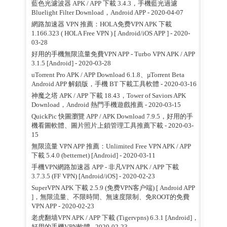
藍色光濾波器 APK / APP 下載 3.4.3，手機藍光過濾
Bluelight Filter Download，Android APP
- 2020-04-07
網路加速器 VPN 推薦：HOLA免费VPN APK 下載
1.166.323 ( HOLA Free VPN ) [ Android/iOS APP ]
- 2020-
03-28
好用的手機無限流量免費VPN APP - Turbo VPN APK / APP
3.1.5 [Android]
- 2020-03-28
uTorrent Pro APK / APP Download 6.1.8、µTorrent Beta
Android APP 解鎖版，手機 BT 下載工具軟體
- 2020-03-16
神魔之塔 APK / APP 下載 18.43，Tower of Saviors APK
Download，Android 熱門手機遊戲推薦
- 2020-03-15
QuickPic 快圖瀏覽 APP / APK Download 7.9.5，好用的手
機看圖軟體、圖片照片上鎖管理工具推薦下載
- 2020-03-
15
無限流量 VPN APP 推薦：Unlimited Free VPN APK / APP
下載 5.4.0 (betternet) [Android]
- 2020-03-11
手機VPN網路加速器 APP - 非凡VPN APK / APP 下載
3.7.3.5 (FF VPN) [Android/iOS]
- 2020-02-23
SuperVPN APK 下載 2.5.9 (免费VPN客户端) [ Android APP
]，無限流量、不限時間、無速度限制、免ROOT的免費
VPN APP
- 2020-02-23
老虎翻墙VPN APK / APP 下載 (Tigervpns) 6.3.1 [Android]，
好用的手機VPN軟體
- 2020-02-23