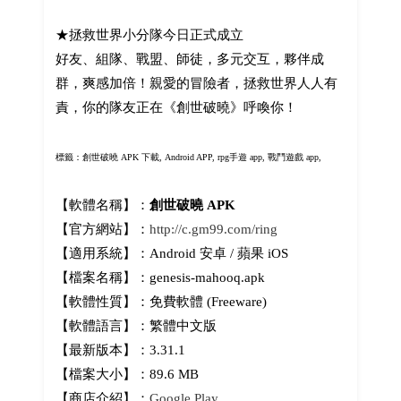
★拯救世界小分隊今日正式成立
好友、組隊、戰盟、師徒，多元交互，夥伴成
群，爽感加倍！親愛的冒險者，拯救世界人人有
責，你的隊友正在《創世破曉》呼喚你！
標籤：
創世破曉 APK 下載, Android APP, rpg手遊 app, 戰鬥遊戲 app,
【軟體名稱】：
創世破曉 APK
【官方網站】：
http://c.gm99.com/ring
【適用系統】：Android 安卓 / 蘋果 iOS
【檔案名稱】：genesis-mahooq.apk
【軟體性質】：免費軟體 (Freeware)
【軟體語言】：繁體中文版
【最新版本】：3.31.1
【檔案大小】：89.6 MB
【商店介紹】：
Google Play