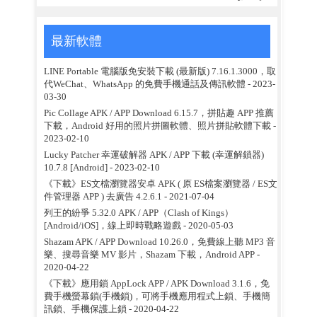
最新軟體
LINE Portable 電腦版免安裝下載 (最新版) 7.16.1.3000，取
代WeChat、WhatsApp 的免費手機通話及傳訊軟體
- 2023-
03-30
Pic Collage APK / APP Download 6.15.7，拼貼趣 APP 推薦
下載，Android 好用的照片拼圖軟體、照片拼貼軟體下載
-
2023-02-10
Lucky Patcher 幸運破解器 APK / APP 下載 (幸運解鎖器)
10.7.8 [Android]
- 2023-02-10
《下載》ES文檔瀏覽器安卓 APK ( 原 ES檔案瀏覽器 / ES文
件管理器 APP ) 去廣告 4.2.6.1
- 2021-07-04
列王的紛爭 5.32.0 APK / APP（Clash of Kings）
[Android/iOS]，線上即時戰略遊戲
- 2020-05-03
Shazam APK / APP Download 10.26.0，免費線上聽 MP3 音
樂、搜尋音樂 MV 影片，Shazam 下載，Android APP
-
2020-04-22
《下載》應用鎖 AppLock APP / APK Download 3.1.6，免
費手機螢幕鎖(手機鎖)，可將手機應用程式上鎖、手機簡
訊鎖、手機保護上鎖
- 2020-04-22