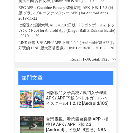
魔法王國 古代女神) [Android/iOS APP]
- 2019-11-23
RPG APP：Granblue Fantasy 碧藍幻想 APK 下載 1.7.3 (日
版 グランブルーファンタジー APK ) for Android Apps
-
2019-11-22
七龍珠Z 爆裂大戰 APK 4.7.0 (日版 ドラゴンボールZ ドッ
カンバトル) for Android App (DragonBall Z Dokkan Battle)
- 2019-11-20
LINE 旅遊大亨 APK / APP 下載 2.9.2 [ Android/iOS APP ]，
好玩的 LINE 版大富翁遊戲 ( LINE Get Rich )
- 2019-11-20
Recent 1-30, total: 1923.
>>
熱門文章
日版戰鬥女子高校 / 戰鬥女子學園
APK / APP 下載 (バトルガール ハ
イスクール) 1.2.12 [Android/iOS]
台灣電視、看第四台直播 APP - 櫻
桃TV APK / APP 下載 2.3
[Android]，民視MLB直播、NBA