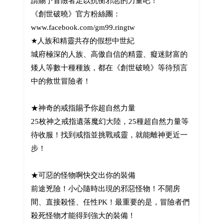
請賜予冒險者足以抗衡邪惡的力量吧！
《創世破曉》官方粉絲團：
www.facebook.com/gm99.ringtw
★人族和精靈共存的假想中世紀
城府極深的人族、高傲自信的精靈、癡迷財富的
矮人等數十種種族，都在《創世破曉》等待預言
中的救世冒險者！
★神奇的戒指賜予你超自然力量
25枚神之戒指遺落魔幻大陸，25種超自然力量等
待收服！找到戒指並挑戰戒靈，就能離神更近一
步！
★可惡的怪物啊快交出你的裝備
前途兇險！小心隨時出現的邪惡怪物！不開房
間、直接殺怪、任性PK！最重要的是，冒險者們
殺死怪物才能得到強大的裝備！