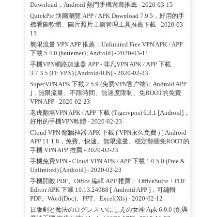
Download，Android 熱門手機遊戲推薦
- 2020-03-15
QuickPic 快圖瀏覽 APP / APK Download 7.9.5，好用的手
機看圖軟體、圖片照片上鎖管理工具推薦下載
- 2020-03-
15
無限流量 VPN APP 推薦：Unlimited Free VPN APK / APP
下載 5.4.0 (betternet) [Android]
- 2020-03-11
手機VPN網路加速器 APP - 非凡VPN APK / APP 下載
3.7.3.5 (FF VPN) [Android/iOS]
- 2020-02-23
SuperVPN APK 下載 2.5.9 (免费VPN客户端) [ Android APP
]，無限流量、不限時間、無速度限制、免ROOT的免費
VPN APP
- 2020-02-23
老虎翻墙VPN APK / APP 下載 (Tigervpns) 6.3.1 [Android]，
好用的手機VPN軟體
- 2020-02-23
Cloud VPN 翻牆神器 APK 下載 ( VPN永久免費 ) [ Android
APP ] 1.1.8，免費、快速、無限流量、穩定翻牆免ROOT的
手機 VPN APP 推薦
- 2020-02-23
手機免費VPN - Cloud VPN APK / APP 下載 1.0.5.0 (Free &
Unlimited) [Android]
- 2020-02-23
手機開啟 PDF、Office 編輯 APP 推薦： OfficeSuite + PDF
Editor APK 下載 10.13.24988 [ Android APP ]，可編輯
PDF、Word(Doc)、PPT、Excel(Xls)
- 2020-02-12
日版剣と魔法のログレス いにしえの女神 Apk 6.0.0 (劍與