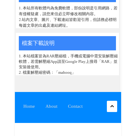
1. 本站所有軟體均為免費軟體，部份說明是引用網路，若
有侵權疑慮，請您來信必立即修改相關內容。
2.站內文章、圖片、下載連結皆歡迎引用，但請務必標明
每篇文章的出處及連結網址。
檔案下載說明
1. 本站檔案皆為RAR壓縮檔，手機或電腦中需安裝解壓縮
軟體，若需解壓縮App請至Google Play上搜尋「RAR」並
安裝後使用。
2. 檔案解壓縮密碼：「mahooq」
Home
About
Contact