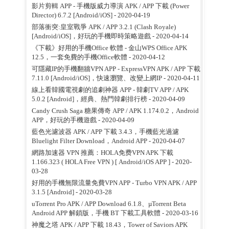
影片剪輯 APP - 手機版威力導演 APK / APP 下載 (Power
Director) 6.7.2 [Android/iOS]
- 2020-04-19
部落衝突:皇室戰爭 APK / APP 3.2.1 (Clash Royale)
[Android/iOS]，好玩的手機即時策略遊戲
- 2020-04-14
《下載》好用的手機Office 軟體 - 金山WPS Office APK
12.5，一套免費的手機Office軟體
- 2020-04-12
可隱藏IP的手機翻牆VPN APP - ExpressVPN APK / APP 下載
7.11.0 [Android/iOS]，快速瀏覽、改變上網IP
- 2020-04-11
線上看韓國電視劇的追劇神器 APP - 韓劇TV APP / APK
5.0.2 [Android]，經典、熱門韓劇排行榜
- 2020-04-09
Candy Crush Saga 糖果傳奇 APP / APK 1.174.0.2，Android
APP，好玩的手機遊戲
- 2020-04-09
藍色光濾波器 APK / APP 下載 3.4.3，手機藍光過濾
Bluelight Filter Download，Android APP
- 2020-04-07
網路加速器 VPN 推薦：HOLA免费VPN APK 下載
1.166.323 ( HOLA Free VPN ) [ Android/iOS APP ]
- 2020-
03-28
好用的手機無限流量免費VPN APP - Turbo VPN APK / APP
3.1.5 [Android]
- 2020-03-28
uTorrent Pro APK / APP Download 6.1.8、µTorrent Beta
Android APP 解鎖版，手機 BT 下載工具軟體
- 2020-03-16
神魔之塔 APK / APP 下載 18.43，Tower of Saviors APK