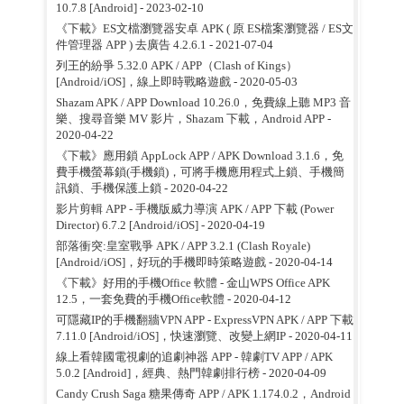
10.7.8 [Android]
- 2023-02-10
《下載》ES文檔瀏覽器安卓 APK ( 原 ES檔案瀏覽器 / ES文
件管理器 APP ) 去廣告 4.2.6.1
- 2021-07-04
列王的紛爭 5.32.0 APK / APP（Clash of Kings）
[Android/iOS]，線上即時戰略遊戲
- 2020-05-03
Shazam APK / APP Download 10.26.0，免費線上聽 MP3 音
樂、搜尋音樂 MV 影片，Shazam 下載，Android APP
-
2020-04-22
《下載》應用鎖 AppLock APP / APK Download 3.1.6，免
費手機螢幕鎖(手機鎖)，可將手機應用程式上鎖、手機簡
訊鎖、手機保護上鎖
- 2020-04-22
影片剪輯 APP - 手機版威力導演 APK / APP 下載 (Power
Director) 6.7.2 [Android/iOS]
- 2020-04-19
部落衝突:皇室戰爭 APK / APP 3.2.1 (Clash Royale)
[Android/iOS]，好玩的手機即時策略遊戲
- 2020-04-14
《下載》好用的手機Office 軟體 - 金山WPS Office APK
12.5，一套免費的手機Office軟體
- 2020-04-12
可隱藏IP的手機翻牆VPN APP - ExpressVPN APK / APP 下載
7.11.0 [Android/iOS]，快速瀏覽、改變上網IP
- 2020-04-11
線上看韓國電視劇的追劇神器 APP - 韓劇TV APP / APK
5.0.2 [Android]，經典、熱門韓劇排行榜
- 2020-04-09
Candy Crush Saga 糖果傳奇 APP / APK 1.174.0.2，Android