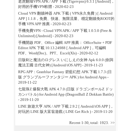
老虎翻墙VPN APK / APP 下載 (Tigervpns) 6.3.1 [Android]，
好用的手機VPN軟體
- 2020-02-23
Cloud VPN 翻牆神器 APK 下載 ( VPN永久免費 ) [ Android
APP ] 1.1.8，免費、快速、無限流量、穩定翻牆免ROOT的
手機 VPN APP 推薦
- 2020-02-23
手機免費VPN - Cloud VPN APK / APP 下載 1.0.5.0 (Free &
Unlimited) [Android]
- 2020-02-23
手機開啟 PDF、Office 編輯 APP 推薦： OfficeSuite + PDF
Editor APK 下載 10.13.24988 [ Android APP ]，可編輯
PDF、Word(Doc)、PPT、Excel(Xls)
- 2020-02-12
日版剣と魔法のログレス いにしえの女神 Apk 6.0.0 (劍與
魔法王國 古代女神) [Android/iOS APP]
- 2019-11-23
RPG APP：Granblue Fantasy 碧藍幻想 APK 下載 1.7.3 (日
版 グランブルーファンタジー APK ) for Android Apps
-
2019-11-22
七龍珠Z 爆裂大戰 APK 4.7.0 (日版 ドラゴンボールZ ドッ
カンバトル) for Android App (DragonBall Z Dokkan Battle)
- 2019-11-20
LINE 旅遊大亨 APK / APP 下載 2.9.2 [ Android/iOS APP ]，
好玩的 LINE 版大富翁遊戲 ( LINE Get Rich )
- 2019-11-20
Recent 1-30, total: 1923.
>>