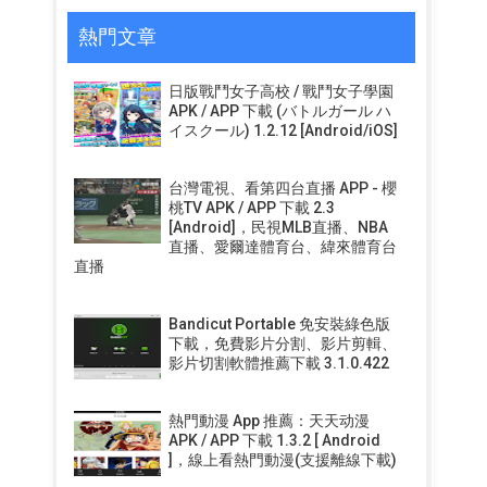
熱門文章
日版戰鬥女子高校 / 戰鬥女子學園
APK / APP 下載 (バトルガール ハ
イスクール) 1.2.12 [Android/iOS]
台灣電視、看第四台直播 APP - 櫻
桃TV APK / APP 下載 2.3
[Android]，民視MLB直播、NBA
直播、愛爾達體育台、緯來體育台
直播
Bandicut Portable 免安裝綠色版
下載，免費影片分割、影片剪輯、
影片切割軟體推薦下載 3.1.0.422
熱門動漫 App 推薦：天天动漫
APK / APP 下載 1.3.2 [ Android
]，線上看熱門動漫(支援離線下載)