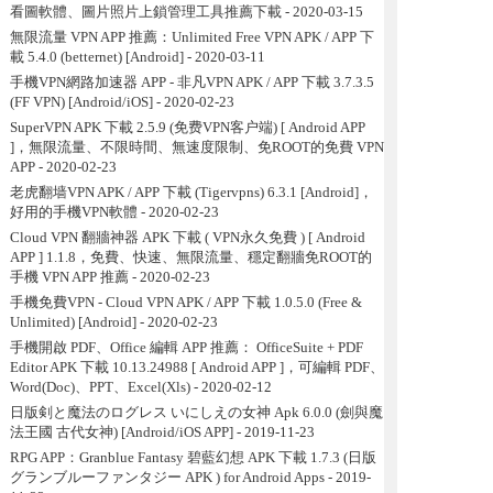
看圖軟體、圖片照片上鎖管理工具推薦下載
- 2020-03-15
無限流量 VPN APP 推薦：Unlimited Free VPN APK / APP 下
載 5.4.0 (betternet) [Android]
- 2020-03-11
手機VPN網路加速器 APP - 非凡VPN APK / APP 下載 3.7.3.5
(FF VPN) [Android/iOS]
- 2020-02-23
SuperVPN APK 下載 2.5.9 (免费VPN客户端) [ Android APP
]，無限流量、不限時間、無速度限制、免ROOT的免費 VPN
APP
- 2020-02-23
老虎翻墙VPN APK / APP 下載 (Tigervpns) 6.3.1 [Android]，
好用的手機VPN軟體
- 2020-02-23
Cloud VPN 翻牆神器 APK 下載 ( VPN永久免費 ) [ Android
APP ] 1.1.8，免費、快速、無限流量、穩定翻牆免ROOT的
手機 VPN APP 推薦
- 2020-02-23
手機免費VPN - Cloud VPN APK / APP 下載 1.0.5.0 (Free &
Unlimited) [Android]
- 2020-02-23
手機開啟 PDF、Office 編輯 APP 推薦： OfficeSuite + PDF
Editor APK 下載 10.13.24988 [ Android APP ]，可編輯 PDF、
Word(Doc)、PPT、Excel(Xls)
- 2020-02-12
日版剣と魔法のログレス いにしえの女神 Apk 6.0.0 (劍與魔
法王國 古代女神) [Android/iOS APP]
- 2019-11-23
RPG APP：Granblue Fantasy 碧藍幻想 APK 下載 1.7.3 (日版
グランブルーファンタジー APK ) for Android Apps
- 2019-