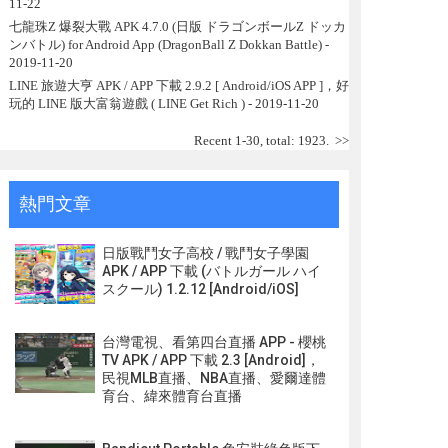
11-22
七龍珠Z 爆裂大戰 APK 4.7.0 (日版 ドラゴンボールZ ドッカ
ンバトル) for Android App (DragonBall Z Dokkan Battle)
-
2019-11-20
LINE 旅遊大亨 APK / APP 下載 2.9.2 [ Android/iOS APP ]，好
玩的 LINE 版大富翁遊戲 ( LINE Get Rich )
- 2019-11-20
Recent 1-30, total: 1923.
>>
熱門文章
日版戰鬥女子高校 / 戰鬥女子學園
APK / APP 下載 (バトルガール ハイ
スクール) 1.2.12 [Android/iOS]
台灣電視、看第四台直播 APP - 櫻桃
TV APK / APP 下載 2.3 [Android]，
民視MLB直播、NBA直播、愛爾達體
育台、緯來體育台直播