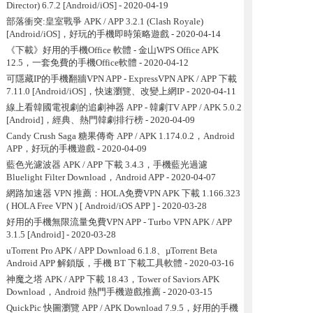
Director) 6.7.2 [Android/iOS]
- 2020-04-19
部落衝突:皇室戰爭 APK / APP 3.2.1 (Clash Royale)
[Android/iOS]，好玩的手機即時策略遊戲
- 2020-04-14
《下載》好用的手機Office 軟體 - 金山WPS Office APK
12.5，一套免費的手機Office軟體
- 2020-04-12
可隱藏IP的手機翻牆VPN APP - ExpressVPN APK / APP 下載
7.11.0 [Android/iOS]，快速瀏覽、改變上網IP
- 2020-04-11
線上看韓國電視劇的追劇神器 APP - 韓劇TV APP / APK 5.0.2
[Android]，經典、熱門韓劇排行榜
- 2020-04-09
Candy Crush Saga 糖果傳奇 APP / APK 1.174.0.2，Android
APP，好玩的手機遊戲
- 2020-04-09
藍色光濾波器 APK / APP 下載 3.4.3，手機藍光過濾
Bluelight Filter Download，Android APP
- 2020-04-07
網路加速器 VPN 推薦：HOLA免费VPN APK 下載 1.166.323
( HOLA Free VPN ) [ Android/iOS APP ]
- 2020-03-28
好用的手機無限流量免費VPN APP - Turbo VPN APK / APP
3.1.5 [Android]
- 2020-03-28
uTorrent Pro APK / APP Download 6.1.8、µTorrent Beta
Android APP 解鎖版，手機 BT 下載工具軟體
- 2020-03-16
神魔之塔 APK / APP 下載 18.43，Tower of Saviors APK
Download，Android 熱門手機遊戲推薦
- 2020-03-15
QuickPic 快圖瀏覽 APP / APK Download 7.9.5，好用的手機