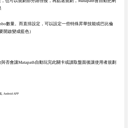
o數，也可以規劃部分路徑後，再點選規劃，Matapath會自動把剩
果
ombo數量。而直排設定，可以設定一些特殊昇華技能或巴比倫
要開啟變成藍色）
否會讓Matapath自動玩完此關卡或讀取盤面後讓使用者規劃
 Android APP