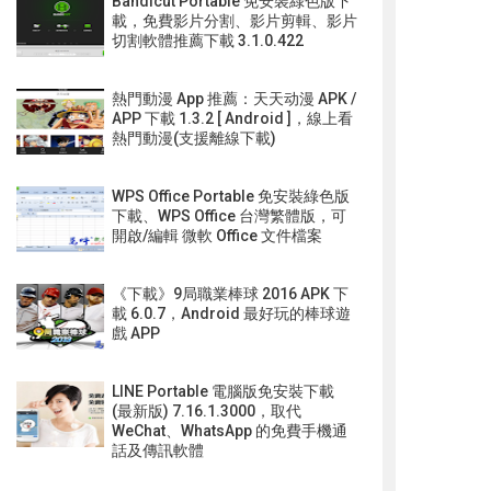
Bandicut Portable 免安裝綠色版下
載，免費影片分割、影片剪輯、影片
切割軟體推薦下載 3.1.0.422
熱門動漫 App 推薦：天天动漫 APK /
APP 下載 1.3.2 [ Android ]，線上看
熱門動漫(支援離線下載)
WPS Office Portable 免安裝綠色版
下載、WPS Office 台灣繁體版，可
開啟/編輯 微軟 Office 文件檔案
《下載》9局職業棒球 2016 APK 下
載 6.0.7，Android 最好玩的棒球遊
戲 APP
LINE Portable 電腦版免安裝下載
(最新版) 7.16.1.3000，取代
WeChat、WhatsApp 的免費手機通
話及傳訊軟體