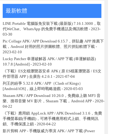
最新軟體
LINE Portable 電腦版免安裝下載 (最新版) 7.16.1.3000，取
代WeChat、WhatsApp 的免費手機通話及傳訊軟體
- 2023-
03-30
Pic Collage APK / APP Download 6.15.7，拼貼趣 APP 推薦下
載，Android 好用的照片拼圖軟體、照片拼貼軟體下載
-
2023-02-10
Lucky Patcher 幸運破解器 APK / APP 下載 (幸運解鎖器)
10.7.8 [Android]
- 2023-02-10
《下載》ES文檔瀏覽器安卓 APK ( 原 ES檔案瀏覽器 / ES文
件管理器 APP ) 去廣告 4.2.6.1
- 2021-07-04
列王的紛爭 5.32.0 APK / APP（Clash of Kings）
[Android/iOS]，線上即時戰略遊戲
- 2020-05-03
Shazam APK / APP Download 10.26.0，免費線上聽 MP3 音
樂、搜尋音樂 MV 影片，Shazam 下載，Android APP
- 2020-
04-22
《下載》應用鎖 AppLock APP / APK Download 3.1.6，免費
手機螢幕鎖(手機鎖)，可將手機應用程式上鎖、手機簡訊
鎖、手機保護上鎖
- 2020-04-22
影片剪輯 APP - 手機版威力導演 APK / APP 下載 (Power