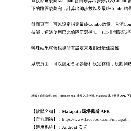
直接點選規劃Matapath會自動算出步數以及Comb
下的路徑規劃完，計算出總步數以及最終Combo結
盤面頁面，可以設定指定最終Combo數量、首消C
技能，這邊使用巴比倫隊伍選擇4。（上排開關記得
轉珠結果就會根據所有設定來規劃出最佳路徑
系統頁面，可以設定各項參數和設定存檔，規劃開啟與
標籤：自動轉珠 app, Automata apk, 神魔之塔外掛,
Matapath 瑪塔佩斯 APK 下載,
【軟體名稱】：
Matapath 瑪塔佩斯 APK
【官方網站】：
https://www.facebook.com/matapath
【適用系統】：Android 安卓