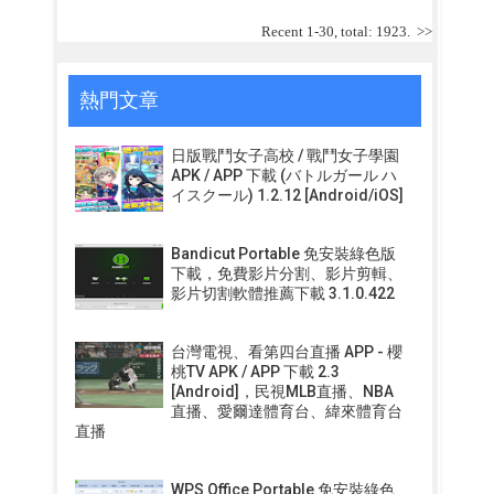
Recent 1-30, total: 1923.
>>
熱門文章
日版戰鬥女子高校 / 戰鬥女子學園
APK / APP 下載 (バトルガール ハ
イスクール) 1.2.12 [Android/iOS]
Bandicut Portable 免安裝綠色版
下載，免費影片分割、影片剪輯、
影片切割軟體推薦下載 3.1.0.422
台灣電視、看第四台直播 APP - 櫻
桃TV APK / APP 下載 2.3
[Android]，民視MLB直播、NBA
直播、愛爾達體育台、緯來體育台
直播
WPS Office Portable 免安裝綠色