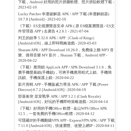
下載，Android 好用的照片拼圖軟體、照片拼貼軟體下載
-
2023-02-10
Lucky Patcher 幸運破解器 APK / APP 下載 (幸運解鎖器)
10.7.8 [Android]
- 2023-02-10
《下載》ES文檔瀏覽器安卓 APK ( 原 ES檔案瀏覽器 / ES文
件管理器 APP ) 去廣告 4.2.6.1
- 2021-07-04
列王的紛爭 5.32.0 APK / APP（Clash of Kings）
[Android/iOS]，線上即時戰略遊戲
- 2020-05-03
Shazam APK / APP Download 10.26.0，免費線上聽 MP3 音
樂、搜尋音樂 MV 影片，Shazam 下載，Android APP
-
2020-04-22
《下載》應用鎖 AppLock APP / APK Download 3.1.6，免
費手機螢幕鎖(手機鎖)，可將手機應用程式上鎖、手機簡
訊鎖、手機保護上鎖
- 2020-04-22
影片剪輯 APP - 手機版威力導演 APK / APP 下載 (Power
Director) 6.7.2 [Android/iOS]
- 2020-04-19
部落衝突:皇室戰爭 APK / APP 3.2.1 (Clash Royale)
[Android/iOS]，好玩的手機即時策略遊戲
- 2020-04-14
《下載》好用的手機Office 軟體 - 金山WPS Office APK
12.5，一套免費的手機Office軟體
- 2020-04-12
可隱藏IP的手機翻牆VPN APP - ExpressVPN APK / APP 下載
7.11.0 [Android/iOS]，快速瀏覽、改變上網IP
- 2020-04-11