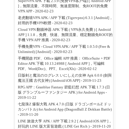
SuperVPN APK 下載 2.5.9 (免费VPN客户端) [ Android APP
]，無限流量、不限時間、無速度限制、免ROOT的免費
VPN APP
- 2020-02-23
老虎翻墙VPN APK / APP 下載 (Tigervpns) 6.3.1 [Android]，
好用的手機VPN軟體
- 2020-02-23
Cloud VPN 翻牆神器 APK 下載 ( VPN永久免費 ) [ Android
APP ] 1.1.8，免費、快速、無限流量、穩定翻牆免ROOT的
手機 VPN APP 推薦
- 2020-02-23
手機免費VPN - Cloud VPN APK / APP 下載 1.0.5.0 (Free &
Unlimited) [Android]
- 2020-02-23
手機開啟 PDF、Office 編輯 APP 推薦： OfficeSuite + PDF
Editor APK 下載 10.13.24988 [ Android APP ]，可編輯
PDF、Word(Doc)、PPT、Excel(Xls)
- 2020-02-12
日版剣と魔法のログレス いにしえの女神 Apk 6.0.0 (劍與
魔法王國 古代女神) [Android/iOS APP]
- 2019-11-23
RPG APP：Granblue Fantasy 碧藍幻想 APK 下載 1.7.3 (日
版 グランブルーファンタジー APK ) for Android Apps
-
2019-11-22
七龍珠Z 爆裂大戰 APK 4.7.0 (日版 ドラゴンボールZ ドッ
カンバトル) for Android App (DragonBall Z Dokkan Battle)
- 2019-11-20
LINE 旅遊大亨 APK / APP 下載 2.9.2 [ Android/iOS APP ]，
好玩的 LINE 版大富翁遊戲 ( LINE Get Rich )
- 2019-11-20