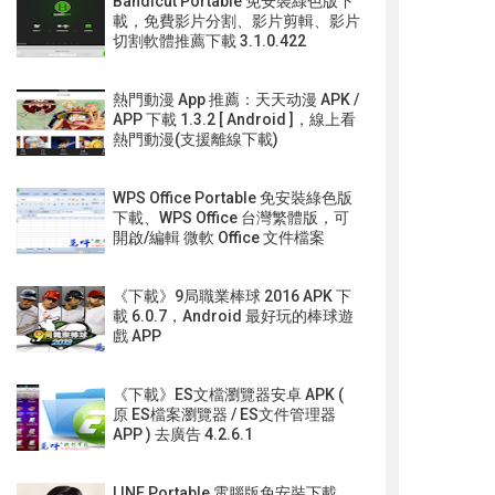
Bandicut Portable 免安裝綠色版下
載，免費影片分割、影片剪輯、影片
切割軟體推薦下載 3.1.0.422
熱門動漫 App 推薦：天天动漫 APK /
APP 下載 1.3.2 [ Android ]，線上看
熱門動漫(支援離線下載)
WPS Office Portable 免安裝綠色版
下載、WPS Office 台灣繁體版，可
開啟/編輯 微軟 Office 文件檔案
《下載》9局職業棒球 2016 APK 下
載 6.0.7，Android 最好玩的棒球遊
戲 APP
《下載》ES文檔瀏覽器安卓 APK (
原 ES檔案瀏覽器 / ES文件管理器
APP ) 去廣告 4.2.6.1
LINE Portable 電腦版免安裝下載