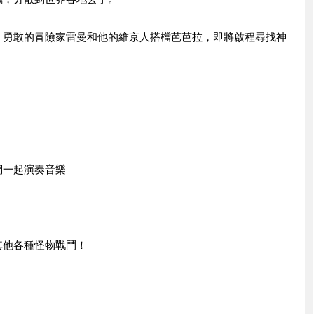
，勇敢的冒險家雷曼和他的維京人搭檔芭芭拉，即將啟程尋找神
們一起演奏音樂
！
其他各種怪物戰鬥！