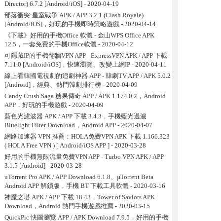
Director) 6.7.2 [Android/iOS]
- 2020-04-19
部落衝突:皇室戰爭 APK / APP 3.2.1 (Clash Royale)
[Android/iOS]，好玩的手機即時策略遊戲
- 2020-04-14
《下載》好用的手機Office 軟體 - 金山WPS Office APK
12.5，一套免費的手機Office軟體
- 2020-04-12
可隱藏IP的手機翻牆VPN APP - ExpressVPN APK / APP 下載
7.11.0 [Android/iOS]，快速瀏覽、改變上網IP
- 2020-04-11
線上看韓國電視劇的追劇神器 APP - 韓劇TV APP / APK 5.0.2
[Android]，經典、熱門韓劇排行榜
- 2020-04-09
Candy Crush Saga 糖果傳奇 APP / APK 1.174.0.2，Android
APP，好玩的手機遊戲
- 2020-04-09
藍色光濾波器 APK / APP 下載 3.4.3，手機藍光過濾
Bluelight Filter Download，Android APP
- 2020-04-07
網路加速器 VPN 推薦：HOLA免费VPN APK 下載 1.166.323
( HOLA Free VPN ) [ Android/iOS APP ]
- 2020-03-28
好用的手機無限流量免費VPN APP - Turbo VPN APK / APP
3.1.5 [Android]
- 2020-03-28
uTorrent Pro APK / APP Download 6.1.8、µTorrent Beta
Android APP 解鎖版，手機 BT 下載工具軟體
- 2020-03-16
神魔之塔 APK / APP 下載 18.43，Tower of Saviors APK
Download，Android 熱門手機遊戲推薦
- 2020-03-15
QuickPic 快圖瀏覽 APP / APK Download 7.9.5，好用的手機