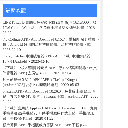
最新軟體
LINE Portable 電腦版免安裝下載 (最新版) 7.16.1.3000，取
代WeChat、WhatsApp 的免費手機通話及傳訊軟體
- 2023-
03-30
Pic Collage APK / APP Download 6.15.7，拼貼趣 APP 推薦下
載，Android 好用的照片拼圖軟體、照片拼貼軟體下載
-
2023-02-10
Lucky Patcher 幸運破解器 APK / APP 下載 (幸運解鎖器)
10.7.8 [Android]
- 2023-02-10
《下載》ES文檔瀏覽器安卓 APK ( 原 ES檔案瀏覽器 / ES文
件管理器 APP ) 去廣告 4.2.6.1
- 2021-07-04
列王的紛爭 5.32.0 APK / APP（Clash of Kings）
[Android/iOS]，線上即時戰略遊戲
- 2020-05-03
Shazam APK / APP Download 10.26.0，免費線上聽 MP3 音
樂、搜尋音樂 MV 影片，Shazam 下載，Android APP
- 2020-
04-22
《下載》應用鎖 AppLock APP / APK Download 3.1.6，免費
手機螢幕鎖(手機鎖)，可將手機應用程式上鎖、手機簡訊
鎖、手機保護上鎖
- 2020-04-22
影片剪輯 APP - 手機版威力導演 APK / APP 下載 (Power