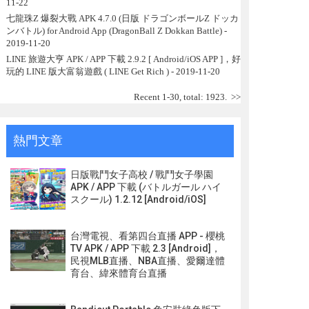
11-22
七龍珠Z 爆裂大戰 APK 4.7.0 (日版 ドラゴンボールZ ドッカ
ンバトル) for Android App (DragonBall Z Dokkan Battle)
-
2019-11-20
LINE 旅遊大亨 APK / APP 下載 2.9.2 [ Android/iOS APP ]，好
玩的 LINE 版大富翁遊戲 ( LINE Get Rich )
- 2019-11-20
Recent 1-30, total: 1923.
>>
熱門文章
日版戰鬥女子高校 / 戰鬥女子學園
APK / APP 下載 (バトルガール ハイ
スクール) 1.2.12 [Android/iOS]
台灣電視、看第四台直播 APP - 櫻桃
TV APK / APP 下載 2.3 [Android]，
民視MLB直播、NBA直播、愛爾達體
育台、緯來體育台直播