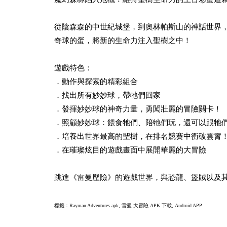
從陰森森的中世紀城堡，到奧林帕斯山的神話世界
奇球的蛋，將新的生命力注入聖樹之中！
遊戲特色：
．動作與探索的精彩組合
．找出所有妙妙球，帶牠們回家
．發揮妙妙球的神奇力量，勇闖壯麗的冒險關卡！
．照顧妙妙球：餵食牠們、陪牠們玩，還可以跟牠
．培養出世界最高的聖樹，在排名競賽中衝破雲霄
．在璀璨炫目的遊戲畫面中展開華麗的大冒險
跳進《雷曼歷險》的遊戲世界，與恐龍、盜賊以及
標籤：Rayman Adventures apk,
雷曼 大冒險 APK 下載, Android APP