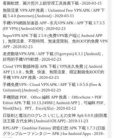
看圖軟體、圖片照片上鎖管理工具推薦下載
- 2020-03-15
無限流量 VPN APP 推薦：Unlimited Free VPN APK / APP 下
載 5.4.0 (betternet) [Android]
- 2020-03-11
手機VPN網路加速器 APP - 非凡VPN APK / APP 下載 3.7.3.5
(FF VPN) [Android/iOS]
- 2020-02-23
SuperVPN APK 下載 2.5.9 (免费VPN客户端) [ Android APP
]，無限流量、不限時間、無速度限制、免ROOT的免費 VPN
APP
- 2020-02-23
老虎翻墙VPN APK / APP 下載 (Tigervpns) 6.3.1 [Android]，
好用的手機VPN軟體
- 2020-02-23
Cloud VPN 翻牆神器 APK 下載 ( VPN永久免費 ) [ Android
APP ] 1.1.8，免費、快速、無限流量、穩定翻牆免ROOT的
手機 VPN APP 推薦
- 2020-02-23
手機免費VPN - Cloud VPN APK / APP 下載 1.0.5.0 (Free &
Unlimited) [Android]
- 2020-02-23
手機開啟 PDF、Office 編輯 APP 推薦： OfficeSuite + PDF
Editor APK 下載 10.13.24988 [ Android APP ]，可編輯 PDF、
Word(Doc)、PPT、Excel(Xls)
- 2020-02-12
日版剣と魔法のログレス いにしえの女神 Apk 6.0.0 (劍與魔
法王國 古代女神) [Android/iOS APP]
- 2019-11-23
RPG APP：Granblue Fantasy 碧藍幻想 APK 下載 1.7.3 (日版
グランブルーファンタジー APK ) for Android Apps
- 2019-