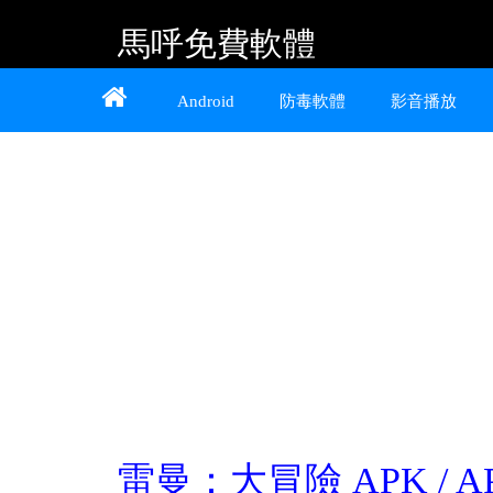
馬呼免費軟體
Home
About
Contact
Android
防毒軟體
影音播放
提供 Android、iOS 好用的手機應用程式及
Windows 免費軟體
雷曼：大冒險 APK / AP