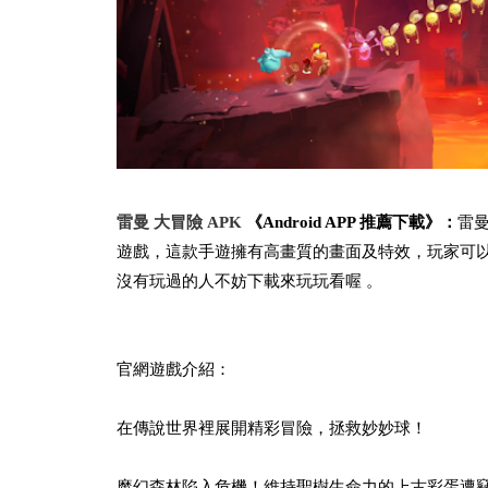
雷曼 大冒險 APK
《Android APP 推薦下載》：
雷曼
遊戲，這款手遊擁有高畫質的畫面及特效，玩家可
沒有玩過的人不妨下載來玩玩看喔 。
官網遊戲介紹：
在傳說世界裡展開精彩冒險，拯救妙妙球！
魔幻森林陷入危機！維持聖樹生命力的上古彩蛋遭