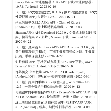
Lucky Patcher 幸運破解器 APK / APP 下載 (幸運解鎖器)
10.7.8 [Android]
- 2023-02-10
《下載》ES文檔瀏覽器安卓 APK ( 原 ES檔案瀏覽器 / ES文
件管理器 APP ) 去廣告 4.2.6.1
- 2021-07-04
列王的紛爭 5.32.0 APK / APP（Clash of Kings）
[Android/iOS]，線上即時戰略遊戲
- 2020-05-03
Shazam APK / APP Download 10.26.0，免費線上聽 MP3 音
樂、搜尋音樂 MV 影片，Shazam 下載，Android APP
-
2020-04-22
《下載》應用鎖 AppLock APP / APK Download 3.1.6，免
費手機螢幕鎖(手機鎖)，可將手機應用程式上鎖、手機簡
訊鎖、手機保護上鎖
- 2020-04-22
影片剪輯 APP - 手機版威力導演 APK / APP 下載 (Power
Director) 6.7.2 [Android/iOS]
- 2020-04-19
部落衝突:皇室戰爭 APK / APP 3.2.1 (Clash Royale)
[Android/iOS]，好玩的手機即時策略遊戲
- 2020-04-14
《下載》好用的手機Office 軟體 - 金山WPS Office APK
12.5，一套免費的手機Office軟體
- 2020-04-12
可隱藏IP的手機翻牆VPN APP - ExpressVPN APK / APP 下載
7.11.0 [Android/iOS]，快速瀏覽、改變上網IP
- 2020-04-11
線上看韓國電視劇的追劇神器 APP - 韓劇TV APP / APK
5.0.2 [Android]，經典、熱門韓劇排行榜
- 2020-04-09