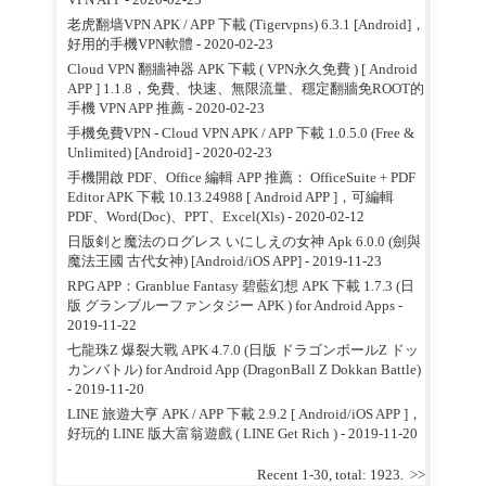
老虎翻墙VPN APK / APP 下載 (Tigervpns) 6.3.1 [Android]，
好用的手機VPN軟體
- 2020-02-23
Cloud VPN 翻牆神器 APK 下載 ( VPN永久免費 ) [ Android
APP ] 1.1.8，免費、快速、無限流量、穩定翻牆免ROOT的
手機 VPN APP 推薦
- 2020-02-23
手機免費VPN - Cloud VPN APK / APP 下載 1.0.5.0 (Free &
Unlimited) [Android]
- 2020-02-23
手機開啟 PDF、Office 編輯 APP 推薦： OfficeSuite + PDF
Editor APK 下載 10.13.24988 [ Android APP ]，可編輯
PDF、Word(Doc)、PPT、Excel(Xls)
- 2020-02-12
日版剣と魔法のログレス いにしえの女神 Apk 6.0.0 (劍與
魔法王國 古代女神) [Android/iOS APP]
- 2019-11-23
RPG APP：Granblue Fantasy 碧藍幻想 APK 下載 1.7.3 (日
版 グランブルーファンタジー APK ) for Android Apps
-
2019-11-22
七龍珠Z 爆裂大戰 APK 4.7.0 (日版 ドラゴンボールZ ドッ
カンバトル) for Android App (DragonBall Z Dokkan Battle)
- 2019-11-20
LINE 旅遊大亨 APK / APP 下載 2.9.2 [ Android/iOS APP ]，
好玩的 LINE 版大富翁遊戲 ( LINE Get Rich )
- 2019-11-20
Recent 1-30, total: 1923.
>>