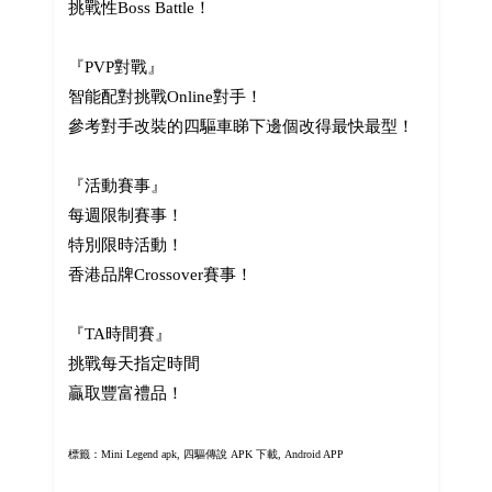
挑戰性Boss Battle！
『PVP對戰』
智能配對挑戰Online對手！
參考對手改裝的四驅車睇下邊個改得最快最型！
『活動賽事』
每週限制賽事！
特別限時活動！
香港品牌Crossover賽事！
『TA時間賽』
挑戰每天指定時間
贏取豐富禮品！
標籤：Mini Legend apk,
四驅傳說 APK 下載, Android APP