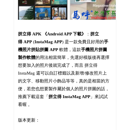
拼立得 APK 《Android APP 下載》
：
拼立
得 APP
(
InstaMag APP
) 是一款免費且好用的
手
機照片拼貼拼圖
APP
軟體，這款
手機照片拼圖
製作軟體
的用法相當簡單，先選好模版後再選擇
想要加入的照片後就完成了，而且 拼立得
InstaMag 還可以自訂標籤以及新增/修改照片上
的文字、移動照片小飾品等等，真的是相當的方
便，若您也想要製作屬於個人的照片拼圖的話，
推薦下載這套「
拼立得 InstaMag APP
」來試試
看喔 。
版本更新：