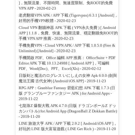
]，無限流量、不限時間、無速度限制、免ROOT的免費
VPN APP
- 2020-02-23
老虎翻墙VPN APK / APP 下載 (Tigervpns) 6.3.1 [Android]，
好用的手機VPN軟體
- 2020-02-23
Cloud VPN 翻牆神器 APK 下載 ( VPN永久免費 ) [ Android
APP ] 1.1.8，免費、快速、無限流量、穩定翻牆免ROOT的
手機 VPN APP 推薦
- 2020-02-23
手機免費VPN - Cloud VPN APK / APP 下載 1.0.5.0 (Free &
Unlimited) [Android]
- 2020-02-23
手機開啟 PDF、Office 編輯 APP 推薦： OfficeSuite + PDF
Editor APK 下載 10.13.24988 [ Android APP ]，可編輯
PDF、Word(Doc)、PPT、Excel(Xls)
- 2020-02-12
日版剣と魔法のログレス いにしえの女神 Apk 6.0.0 (劍與
魔法王國 古代女神) [Android/iOS APP]
- 2019-11-23
RPG APP：Granblue Fantasy 碧藍幻想 APK 下載 1.7.3 (日
版 グランブルーファンタジー APK ) for Android Apps
-
2019-11-22
七龍珠Z 爆裂大戰 APK 4.7.0 (日版 ドラゴンボールZ ドッ
カンバトル) for Android App (DragonBall Z Dokkan Battle)
- 2019-11-20
LINE 旅遊大亨 APK / APP 下載 2.9.2 [ Android/iOS APP ]，
好玩的 LINE 版大富翁遊戲 ( LINE Get Rich )
- 2019-11-20