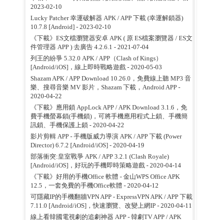
2023-02-10
Lucky Patcher 幸運破解器 APK / APP 下載 (幸運解鎖器)
10.7.8 [Android]
- 2023-02-10
《下載》ES文檔瀏覽器安卓 APK ( 原 ES檔案瀏覽器 / ES文
件管理器 APP ) 去廣告 4.2.6.1
- 2021-07-04
列王的紛爭 5.32.0 APK / APP（Clash of Kings）
[Android/iOS]，線上即時戰略遊戲
- 2020-05-03
Shazam APK / APP Download 10.26.0，免費線上聽 MP3 音
樂、搜尋音樂 MV 影片，Shazam 下載，Android APP
-
2020-04-22
《下載》應用鎖 AppLock APP / APK Download 3.1.6，免
費手機螢幕鎖(手機鎖)，可將手機應用程式上鎖、手機簡
訊鎖、手機保護上鎖
- 2020-04-22
影片剪輯 APP - 手機版威力導演 APK / APP 下載 (Power
Director) 6.7.2 [Android/iOS]
- 2020-04-19
部落衝突:皇室戰爭 APK / APP 3.2.1 (Clash Royale)
[Android/iOS]，好玩的手機即時策略遊戲
- 2020-04-14
《下載》好用的手機Office 軟體 - 金山WPS Office APK
12.5，一套免費的手機Office軟體
- 2020-04-12
可隱藏IP的手機翻牆VPN APP - ExpressVPN APK / APP 下載
7.11.0 [Android/iOS]，快速瀏覽、改變上網IP
- 2020-04-11
線上看韓國電視劇的追劇神器 APP - 韓劇TV APP / APK