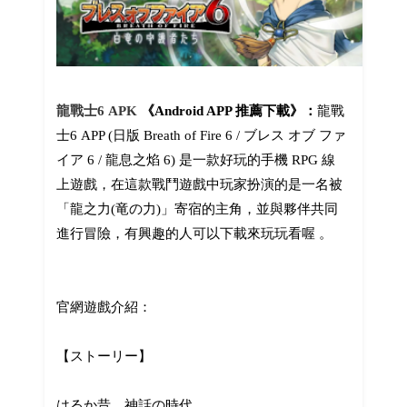
龍戰士6 APK
《Android APP 推薦下載》：
龍戰
士6 APP (日版 Breath of Fire 6 / ブレス オブ ファ
イア 6 / 龍息之焰 6) 是一款好玩的手機 RPG 線
上遊戲，在這款戰鬥遊戲中玩家扮演的是一名被
「龍之力(竜の力)」寄宿的主角，並與夥伴共同
進行冒險，有興趣的人可以下載來玩玩看喔 。
官網遊戲介紹：
【ストーリー】
はるか昔、神話の時代。