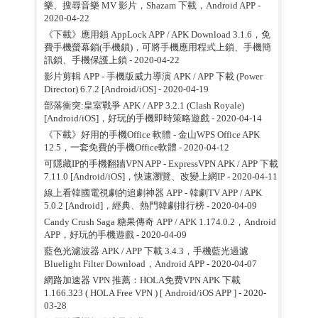
樂、搜尋音樂 MV 影片，Shazam 下載，Android APP
-
2020-04-22
《下載》應用鎖 AppLock APP / APK Download 3.1.6，免
費手機螢幕鎖(手機鎖)，可將手機應用程式上鎖、手機簡
訊鎖、手機保護上鎖
- 2020-04-22
影片剪輯 APP - 手機版威力導演 APK / APP 下載 (Power
Director) 6.7.2 [Android/iOS]
- 2020-04-19
部落衝突:皇室戰爭 APK / APP 3.2.1 (Clash Royale)
[Android/iOS]，好玩的手機即時策略遊戲
- 2020-04-14
《下載》好用的手機Office 軟體 - 金山WPS Office APK
12.5，一套免費的手機Office軟體
- 2020-04-12
可隱藏IP的手機翻牆VPN APP - ExpressVPN APK / APP 下載
7.11.0 [Android/iOS]，快速瀏覽、改變上網IP
- 2020-04-11
線上看韓國電視劇的追劇神器 APP - 韓劇TV APP / APK
5.0.2 [Android]，經典、熱門韓劇排行榜
- 2020-04-09
Candy Crush Saga 糖果傳奇 APP / APK 1.174.0.2，Android
APP，好玩的手機遊戲
- 2020-04-09
藍色光濾波器 APK / APP 下載 3.4.3，手機藍光過濾
Bluelight Filter Download，Android APP
- 2020-04-07
網路加速器 VPN 推薦：HOLA免费VPN APK 下載
1.166.323 ( HOLA Free VPN ) [ Android/iOS APP ]
- 2020-
03-28