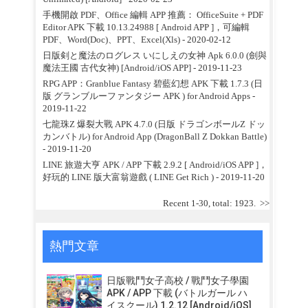
手機開啟 PDF、Office 編輯 APP 推薦： OfficeSuite + PDF
Editor APK 下載 10.13.24988 [ Android APP ]，可編輯
PDF、Word(Doc)、PPT、Excel(Xls)
- 2020-02-12
日版剣と魔法のログレス いにしえの女神 Apk 6.0.0 (劍與
魔法王國 古代女神) [Android/iOS APP]
- 2019-11-23
RPG APP：Granblue Fantasy 碧藍幻想 APK 下載 1.7.3 (日
版 グランブルーファンタジー APK ) for Android Apps
-
2019-11-22
七龍珠Z 爆裂大戰 APK 4.7.0 (日版 ドラゴンボールZ ドッ
カンバトル) for Android App (DragonBall Z Dokkan Battle)
- 2019-11-20
LINE 旅遊大亨 APK / APP 下載 2.9.2 [ Android/iOS APP ]，
好玩的 LINE 版大富翁遊戲 ( LINE Get Rich )
- 2019-11-20
Recent 1-30, total: 1923.
>>
熱門文章
日版戰鬥女子高校 / 戰鬥女子學園
APK / APP 下載 (バトルガール ハ
イスクール) 1.2.12 [Android/iOS]