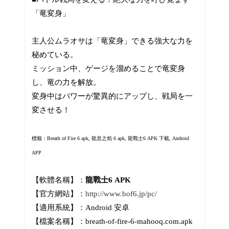
「竜変身」
主人公ムラオサは「竜変身」できる強大な力を
秘めている。
ミッション中、ゲージを溜めることで竜変身
し、竜の力を解放。
変身中はパワーが驚異的にアップし、戦局を一
変させる！
標籤：Breath of Fire 6 apk, 龍息之焰 6 apk,
龍戰士6 APK 下載, Android
APP
【軟體名稱】：
龍戰士6 APK
【官方網站】：
http://www.bof6.jp/pc/
【適用系統】：Android 安卓
【檔案名稱】：breath-of-fire-6-mahooq.com.apk