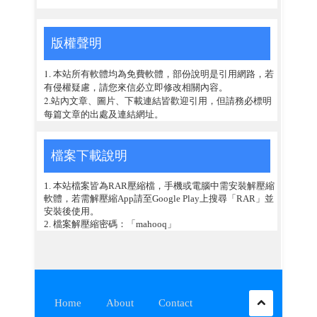
版權聲明
1. 本站所有軟體均為免費軟體，部份說明是引用網路，若
有侵權疑慮，請您來信必立即修改相關內容。
2.站內文章、圖片、下載連結皆歡迎引用，但請務必標明
每篇文章的出處及連結網址。
檔案下載說明
1. 本站檔案皆為RAR壓縮檔，手機或電腦中需安裝解壓縮
軟體，若需解壓縮App請至Google Play上搜尋「RAR」並
安裝後使用。
2. 檔案解壓縮密碼：「mahooq」
Home
About
Contact