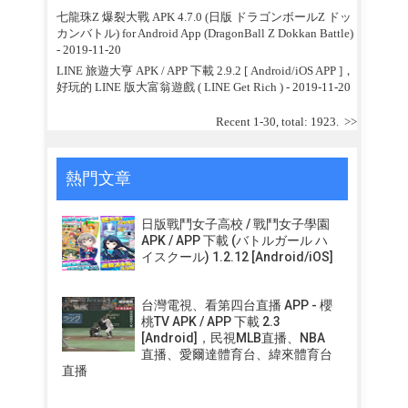
七龍珠Z 爆裂大戰 APK 4.7.0 (日版 ドラゴンボールZ ドッ
カンバトル) for Android App (DragonBall Z Dokkan Battle)
- 2019-11-20
LINE 旅遊大亨 APK / APP 下載 2.9.2 [ Android/iOS APP ]，
好玩的 LINE 版大富翁遊戲 ( LINE Get Rich )
- 2019-11-20
Recent 1-30, total: 1923.
>>
熱門文章
日版戰鬥女子高校 / 戰鬥女子學園
APK / APP 下載 (バトルガール ハ
イスクール) 1.2.12 [Android/iOS]
台灣電視、看第四台直播 APP - 櫻
桃TV APK / APP 下載 2.3
[Android]，民視MLB直播、NBA
直播、愛爾達體育台、緯來體育台
直播