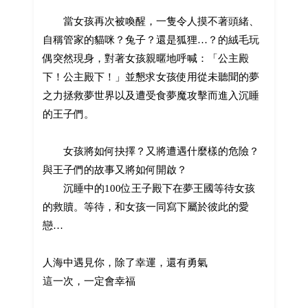
當女孩再次被喚醒，一隻令人摸不著頭緒、
自稱管家的貓咪？兔子？還是狐狸…？的絨毛玩
偶突然現身，對著女孩親暱地呼喊：「公主殿
下！公主殿下！」並懇求女孩使用從未聽聞的夢
之力拯救夢世界以及遭受食夢魔攻擊而進入沉睡
的王子們。
女孩將如何抉擇？又將遭遇什麼樣的危險？
與王子們的故事又將如何開啟？
沉睡中的100位王子殿下在夢王國等待女孩
的救贖。等待，和女孩一同寫下屬於彼此的愛
戀…
人海中遇見你，除了幸運，還有勇氣
這一次，一定會幸福