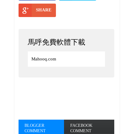
SHARE
馬呼免費軟體下載
Mahooq.com
BLOGGER
FACEBOOK
COMMENT
COMMENT