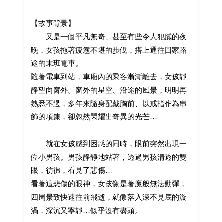
【故事背景】
又是一個平凡無奇、甚至有些令人犯膩的夜
晚，女孩拖著疲憊不堪的步伐，搭上通往回家路
途的末班電車。
隨著電車到站，車廂內的乘客漸漸離去，女孩靜
靜望向窗外。窗外的星空、沿途的風景，明明再
熟悉不過，多年來隨身配戴胸前、以戒指作為串
飾的項鍊，卻忽然閃耀出奇異的光芒…
就在女孩感到困惑的同時，眼前突然出現一
位小男孩。男孩靜靜地站著，透過男孩清透的雙
眼，彷彿，看見了悲傷…
看著這悲傷的眼神，女孩像是著魔般無法動彈，
四周景致快速往前飛逝，就像落入深不見底的漩
渦，深沉又寧靜…似乎沒有盡頭。