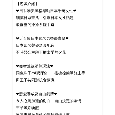
【遊戲介紹】
❤日系唯美風格感動日本千萬女性❤
細膩日系畫風 引爆日本女性話題
最舒壓的療癒系輕手遊
❤近百位日本知名男聲優齊聚❤
日本知名聲優溫暖配音
不時與公主殿下擦出愛的火花
❤益智連線消除玩法❤
同色珠子串聯消除 一指操控簡單好上手
與王子共同對抗食夢魔
❤戀愛養成及自由劇情❤
令人心跳加速的對白 自由決定的劇情
王子等妳喚醒
展開專屬於自己的冒險愛情故事