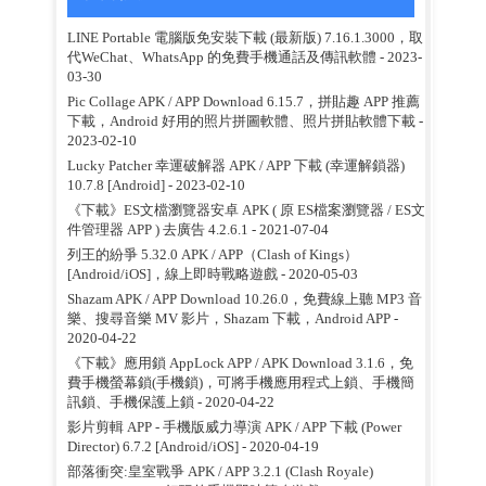
LINE Portable 電腦版免安裝下載 (最新版) 7.16.1.3000，取
代WeChat、WhatsApp 的免費手機通話及傳訊軟體
- 2023-
03-30
Pic Collage APK / APP Download 6.15.7，拼貼趣 APP 推薦
下載，Android 好用的照片拼圖軟體、照片拼貼軟體下載
-
2023-02-10
Lucky Patcher 幸運破解器 APK / APP 下載 (幸運解鎖器)
10.7.8 [Android]
- 2023-02-10
《下載》ES文檔瀏覽器安卓 APK ( 原 ES檔案瀏覽器 / ES文
件管理器 APP ) 去廣告 4.2.6.1
- 2021-07-04
列王的紛爭 5.32.0 APK / APP（Clash of Kings）
[Android/iOS]，線上即時戰略遊戲
- 2020-05-03
Shazam APK / APP Download 10.26.0，免費線上聽 MP3 音
樂、搜尋音樂 MV 影片，Shazam 下載，Android APP
-
2020-04-22
《下載》應用鎖 AppLock APP / APK Download 3.1.6，免
費手機螢幕鎖(手機鎖)，可將手機應用程式上鎖、手機簡
訊鎖、手機保護上鎖
- 2020-04-22
影片剪輯 APP - 手機版威力導演 APK / APP 下載 (Power
Director) 6.7.2 [Android/iOS]
- 2020-04-19
部落衝突:皇室戰爭 APK / APP 3.2.1 (Clash Royale)