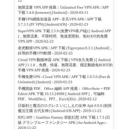
15
無限流量 VPN APP 推薦：Unlimited Free VPN APK / APP
下載 5.4.0 (betternet) [Android]
- 2020-03-11
手機VPN網路加速器 APP - 非凡VPN APK / APP 下載
3.7.3.5 (FF VPN) [Android/iOS]
- 2020-02-23
SuperVPN APK 下載 2.5.9 (免费VPN客户端) [ Android APP
]，無限流量、不限時間、無速度限制、免ROOT的免費
VPN APP
- 2020-02-23
老虎翻墙VPN APK / APP 下載 (Tigervpns) 6.3.1 [Android]，
好用的手機VPN軟體
- 2020-02-23
Cloud VPN 翻牆神器 APK 下載 ( VPN永久免費 ) [ Android
APP ] 1.1.8，免費、快速、無限流量、穩定翻牆免ROOT的
手機 VPN APP 推薦
- 2020-02-23
手機免費VPN - Cloud VPN APK / APP 下載 1.0.5.0 (Free &
Unlimited) [Android]
- 2020-02-23
手機開啟 PDF、Office 編輯 APP 推薦： OfficeSuite + PDF
Editor APK 下載 10.13.24988 [ Android APP ]，可編輯
PDF、Word(Doc)、PPT、Excel(Xls)
- 2020-02-12
日版剣と魔法のログレス いにしえの女神 Apk 6.0.0 (劍與
魔法王國 古代女神) [Android/iOS APP]
- 2019-11-23
RPG APP：Granblue Fantasy 碧藍幻想 APK 下載 1.7.3 (日
版 グランブルーファンタジー APK ) for Android Apps
-
2019-11-22