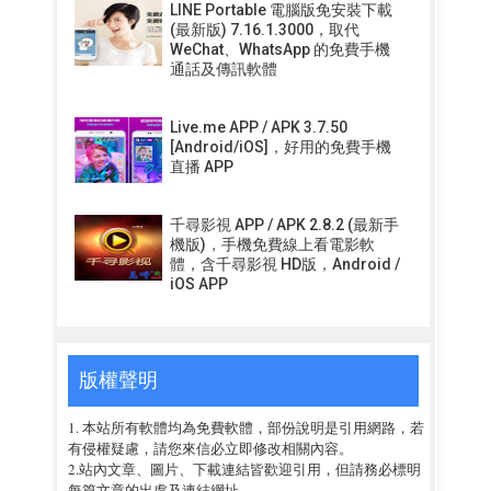
LINE Portable 電腦版免安裝下載
(最新版) 7.16.1.3000，取代
WeChat、WhatsApp 的免費手機
通話及傳訊軟體
Live.me APP / APK 3.7.50
[Android/iOS]，好用的免費手機
直播 APP
千尋影視 APP / APK 2.8.2 (最新手
機版)，手機免費線上看電影軟
體，含千尋影視 HD版，Android /
iOS APP
版權聲明
1. 本站所有軟體均為免費軟體，部份說明是引用網路，若
有侵權疑慮，請您來信必立即修改相關內容。
2.站內文章、圖片、下載連結皆歡迎引用，但請務必標明
每篇文章的出處及連結網址。