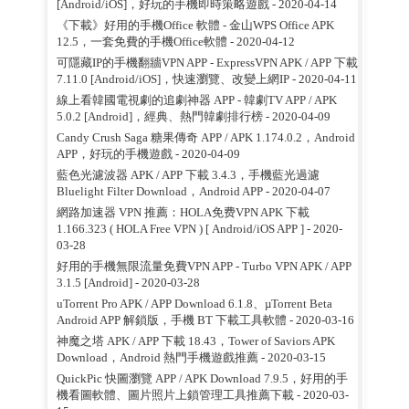
[Android/iOS]，好玩的手機即時策略遊戲
- 2020-04-14
《下載》好用的手機Office 軟體 - 金山WPS Office APK
12.5，一套免費的手機Office軟體
- 2020-04-12
可隱藏IP的手機翻牆VPN APP - ExpressVPN APK / APP 下載
7.11.0 [Android/iOS]，快速瀏覽、改變上網IP
- 2020-04-11
線上看韓國電視劇的追劇神器 APP - 韓劇TV APP / APK
5.0.2 [Android]，經典、熱門韓劇排行榜
- 2020-04-09
Candy Crush Saga 糖果傳奇 APP / APK 1.174.0.2，Android
APP，好玩的手機遊戲
- 2020-04-09
藍色光濾波器 APK / APP 下載 3.4.3，手機藍光過濾
Bluelight Filter Download，Android APP
- 2020-04-07
網路加速器 VPN 推薦：HOLA免费VPN APK 下載
1.166.323 ( HOLA Free VPN ) [ Android/iOS APP ]
- 2020-
03-28
好用的手機無限流量免費VPN APP - Turbo VPN APK / APP
3.1.5 [Android]
- 2020-03-28
uTorrent Pro APK / APP Download 6.1.8、µTorrent Beta
Android APP 解鎖版，手機 BT 下載工具軟體
- 2020-03-16
神魔之塔 APK / APP 下載 18.43，Tower of Saviors APK
Download，Android 熱門手機遊戲推薦
- 2020-03-15
QuickPic 快圖瀏覽 APP / APK Download 7.9.5，好用的手
機看圖軟體、圖片照片上鎖管理工具推薦下載
- 2020-03-