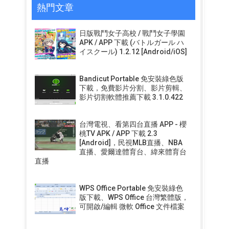
熱門文章
日版戰鬥女子高校 / 戰鬥女子學園
APK / APP 下載 (バトルガール ハ
イスクール) 1.2.12 [Android/iOS]
Bandicut Portable 免安裝綠色版
下載，免費影片分割、影片剪輯、
影片切割軟體推薦下載 3.1.0.422
台灣電視、看第四台直播 APP - 櫻
桃TV APK / APP 下載 2.3
[Android]，民視MLB直播、NBA
直播、愛爾達體育台、緯來體育台
直播
WPS Office Portable 免安裝綠色
版下載、WPS Office 台灣繁體版，
可開啟/編輯 微軟 Office 文件檔案