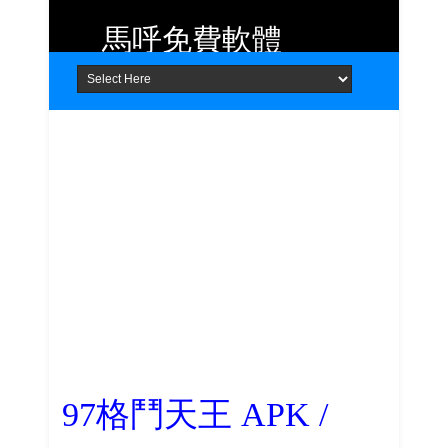
馬呼免費軟體
Home
About
Contact
提供 Android、iOS 好用的手機應用
程式及 Windows 免費軟體
97格鬥天王 APK /