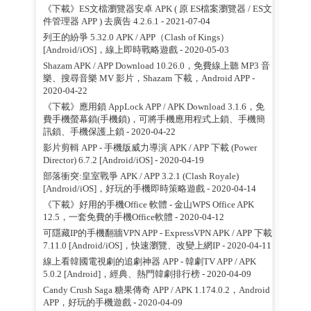
《下載》ES文檔瀏覽器安卓 APK ( 原 ES檔案瀏覽器 / ES文
件管理器 APP ) 去廣告 4.2.6.1
- 2021-07-04
列王的紛爭 5.32.0 APK / APP（Clash of Kings）
[Android/iOS]，線上即時戰略遊戲
- 2020-05-03
Shazam APK / APP Download 10.26.0，免費線上聽 MP3 音
樂、搜尋音樂 MV 影片，Shazam 下載，Android APP
-
2020-04-22
《下載》應用鎖 AppLock APP / APK Download 3.1.6，免
費手機螢幕鎖(手機鎖)，可將手機應用程式上鎖、手機簡
訊鎖、手機保護上鎖
- 2020-04-22
影片剪輯 APP - 手機版威力導演 APK / APP 下載 (Power
Director) 6.7.2 [Android/iOS]
- 2020-04-19
部落衝突:皇室戰爭 APK / APP 3.2.1 (Clash Royale)
[Android/iOS]，好玩的手機即時策略遊戲
- 2020-04-14
《下載》好用的手機Office 軟體 - 金山WPS Office APK
12.5，一套免費的手機Office軟體
- 2020-04-12
可隱藏IP的手機翻牆VPN APP - ExpressVPN APK / APP 下載
7.11.0 [Android/iOS]，快速瀏覽、改變上網IP
- 2020-04-11
線上看韓國電視劇的追劇神器 APP - 韓劇TV APP / APK
5.0.2 [Android]，經典、熱門韓劇排行榜
- 2020-04-09
Candy Crush Saga 糖果傳奇 APP / APK 1.174.0.2，Android
APP，好玩的手機遊戲
- 2020-04-09