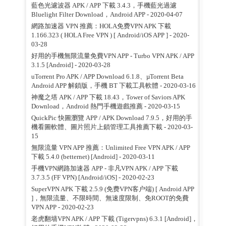
藍色光濾波器 APK / APP 下載 3.4.3，手機藍光過濾
Bluelight Filter Download，Android APP
- 2020-04-07
網路加速器 VPN 推薦：HOLA免费VPN APK 下載
1.166.323 ( HOLA Free VPN ) [ Android/iOS APP ]
- 2020-
03-28
好用的手機無限流量免費VPN APP - Turbo VPN APK / APP
3.1.5 [Android]
- 2020-03-28
uTorrent Pro APK / APP Download 6.1.8、µTorrent Beta
Android APP 解鎖版，手機 BT 下載工具軟體
- 2020-03-16
神魔之塔 APK / APP 下載 18.43，Tower of Saviors APK
Download，Android 熱門手機遊戲推薦
- 2020-03-15
QuickPic 快圖瀏覽 APP / APK Download 7.9.5，好用的手
機看圖軟體、圖片照片上鎖管理工具推薦下載
- 2020-03-
15
無限流量 VPN APP 推薦：Unlimited Free VPN APK / APP
下載 5.4.0 (betternet) [Android]
- 2020-03-11
手機VPN網路加速器 APP - 非凡VPN APK / APP 下載
3.7.3.5 (FF VPN) [Android/iOS]
- 2020-02-23
SuperVPN APK 下載 2.5.9 (免费VPN客户端) [ Android APP
]，無限流量、不限時間、無速度限制、免ROOT的免費
VPN APP
- 2020-02-23
老虎翻墙VPN APK / APP 下載 (Tigervpns) 6.3.1 [Android]，