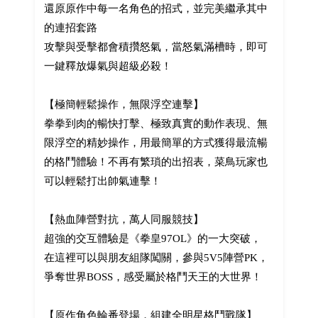
還原原作中每一名角色的招式，並完美繼承其中
的連招套路
攻擊與受擊都會積攢怒氣，當怒氣滿槽時，即可
一鍵釋放爆氣與超級必殺！
【極簡輕鬆操作，無限浮空連擊】
拳拳到肉的暢快打擊、極致真實的動作表現、無
限浮空的精妙操作，用最簡單的方式獲得最流暢
的格鬥體驗！不再有繁瑣的出招表，菜鳥玩家也
可以輕鬆打出帥氣連擊！
【熱血陣營對抗，萬人同服競技】
超強的交互體驗是《拳皇97OL》的一大突破，
在這裡可以與朋友組隊闖關，參與5V5陣營PK，
爭奪世界BOSS，感受屬於格鬥天王的大世界！
【原作角色輪番登場，組建全明星格鬥戰隊】