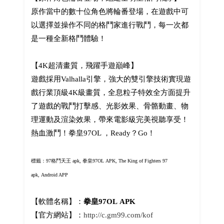
原作當中的數十位角色將輪番登場，在遊戲中可
以選擇並操作不同的格鬥家進行戰鬥，每一次都
是一種全新格鬥體驗！
【4K超清畫質，飛躍手遊巔峰】
遊戲採用Valhalla引擎，強大的雙引擎技術實現遊
戲行業頂級4K級畫質，全息粒子特效全方面提升
了遊戲的戰鬥打擊感、光影效果、骨骼動畫、物
理運動及渲染效果，帶來電影級完美視聽享受！
熱血激鬥！拳皇97OL ，Ready？Go！
標籤：97格鬥天王 apk,
拳皇97OL
APK, The King of Fighters 97
apk,
Android APP
【軟體名稱】：
拳皇97OL APK
【官方網站】：
http://c.gm99.com/kof