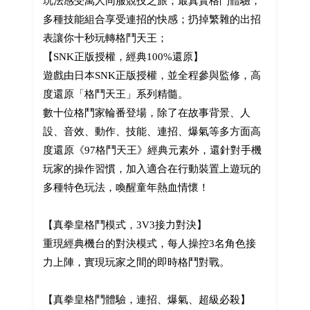
玩法感受萬人同服競技之旅；最真實格鬥體驗，
多種技能組合享受連招的快感；扔掉繁雜的出招
表讓你十秒玩轉格鬥天王；
【SNK正版授權，經典100%還原】
遊戲由日本SNK正版授權，並全程參與監修，高
度還原「格鬥天王」系列精髓。
數十位格鬥家輪番登場，除了在故事背景、人
設、音效、動作、技能、連招、爆氣等多方面高
度還原《97格鬥天王》經典元素外，還針對手機
玩家的操作習慣，加入適合在行動裝置上遊玩的
多種特色玩法，喚醒童年熱血情懷！
【真拳皇格鬥模式，3V3接力對決】
重現經典機台的對決模式，每人操控3名角色接
力上陣，實現玩家之間的即時格鬥對戰。
【真拳皇格鬥體驗，連招、爆氣、超級必殺】