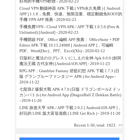
好用的手機VPN軟體
- 2020-02-23
Cloud VPN 翻牆神器 APK 下載 ( VPN永久免費 ) [ Android
APP ] 1.1.8，免費、快速、無限流量、穩定翻牆免ROOT的
手機 VPN APP 推薦
- 2020-02-23
手機免費VPN - Cloud VPN APK / APP 下載 1.0.5.0 (Free &
Unlimited) [Android]
- 2020-02-23
手機開啟 PDF、Office 編輯 APP 推薦： OfficeSuite + PDF
Editor APK 下載 10.13.24988 [ Android APP ]，可編輯
PDF、Word(Doc)、PPT、Excel(Xls)
- 2020-02-12
日版剣と魔法のログレス いにしえの女神 Apk 6.0.0 (劍與
魔法王國 古代女神) [Android/iOS APP]
- 2019-11-23
RPG APP：Granblue Fantasy 碧藍幻想 APK 下載 1.7.3 (日
版 グランブルーファンタジー APK ) for Android Apps
-
2019-11-22
七龍珠Z 爆裂大戰 APK 4.7.0 (日版 ドラゴンボールZ ドッ
カンバトル) for Android App (DragonBall Z Dokkan Battle)
- 2019-11-20
LINE 旅遊大亨 APK / APP 下載 2.9.2 [ Android/iOS APP ]，
好玩的 LINE 版大富翁遊戲 ( LINE Get Rich )
- 2019-11-20
Recent 1-30, total: 1923.
>>