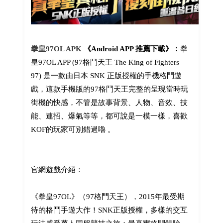
拳皇97OL APK
《Android APP 推薦下載》：
拳
皇97OL APP (97格鬥天王 The King of Fighters
97) 是一款由日本 SNK 正版授權的手機格鬥遊
戲，這款手機版的97格鬥天王完整的呈現當時玩
街機的快感，不管是故事背景、人物、音效、技
能、連招、爆氣等等，都可說是一模一樣，喜歡
KOF的玩家可別錯過嚕 。
官網遊戲介紹：
《拳皇97OL》（97格鬥天王），2015年最受期
待的格鬥手遊大作！SNK正版授權，多樣的交互