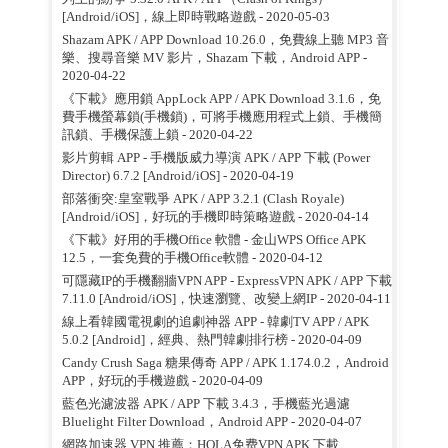
[Android/iOS]，線上即時戰略遊戲
- 2020-05-03
Shazam APK / APP Download 10.26.0，免費線上聽 MP3 音
樂、搜尋音樂 MV 影片，Shazam 下載，Android APP
-
2020-04-22
《下載》應用鎖 AppLock APP / APK Download 3.1.6，免
費手機螢幕鎖(手機鎖)，可將手機應用程式上鎖、手機簡
訊鎖、手機保護上鎖
- 2020-04-22
影片剪輯 APP - 手機版威力導演 APK / APP 下載 (Power
Director) 6.7.2 [Android/iOS]
- 2020-04-19
部落衝突:皇室戰爭 APK / APP 3.2.1 (Clash Royale)
[Android/iOS]，好玩的手機即時策略遊戲
- 2020-04-14
《下載》好用的手機Office 軟體 - 金山WPS Office APK
12.5，一套免費的手機Office軟體
- 2020-04-12
可隱藏IP的手機翻牆VPN APP - ExpressVPN APK / APP 下載
7.11.0 [Android/iOS]，快速瀏覽、改變上網IP
- 2020-04-11
線上看韓國電視劇的追劇神器 APP - 韓劇TV APP / APK
5.0.2 [Android]，經典、熱門韓劇排行榜
- 2020-04-09
Candy Crush Saga 糖果傳奇 APP / APK 1.174.0.2，Android
APP，好玩的手機遊戲
- 2020-04-09
藍色光濾波器 APK / APP 下載 3.4.3，手機藍光過濾
Bluelight Filter Download，Android APP
- 2020-04-07
網路加速器 VPN 推薦：HOLA免费VPN APK 下載