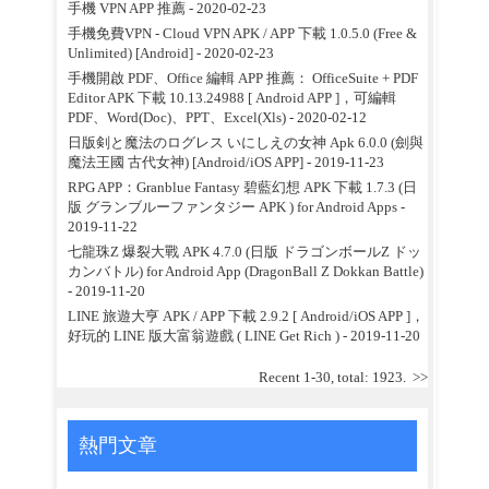
手機 VPN APP 推薦
- 2020-02-23
手機免費VPN - Cloud VPN APK / APP 下載 1.0.5.0 (Free &
Unlimited) [Android]
- 2020-02-23
手機開啟 PDF、Office 編輯 APP 推薦： OfficeSuite + PDF
Editor APK 下載 10.13.24988 [ Android APP ]，可編輯
PDF、Word(Doc)、PPT、Excel(Xls)
- 2020-02-12
日版剣と魔法のログレス いにしえの女神 Apk 6.0.0 (劍與
魔法王國 古代女神) [Android/iOS APP]
- 2019-11-23
RPG APP：Granblue Fantasy 碧藍幻想 APK 下載 1.7.3 (日
版 グランブルーファンタジー APK ) for Android Apps
-
2019-11-22
七龍珠Z 爆裂大戰 APK 4.7.0 (日版 ドラゴンボールZ ドッ
カンバトル) for Android App (DragonBall Z Dokkan Battle)
- 2019-11-20
LINE 旅遊大亨 APK / APP 下載 2.9.2 [ Android/iOS APP ]，
好玩的 LINE 版大富翁遊戲 ( LINE Get Rich )
- 2019-11-20
Recent 1-30, total: 1923.
>>
熱門文章