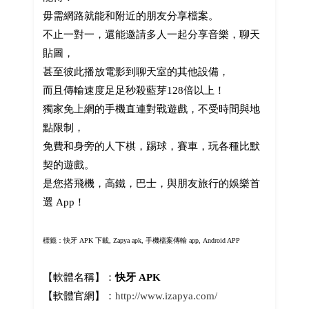
毋需網路就能和附近的朋友分享檔案。
不止一對一，還能邀請多人一起分享音樂，聊天
貼圖，
甚至彼此播放電影到聊天室的其他設備，
而且傳輸速度足足秒殺藍芽128倍以上！
獨家免上網的手機直連對戰遊戲，不受時間與地
點限制，
免費和身旁的人下棋，踢球，賽車，玩各種比默
契的遊戲。
是您搭飛機，高鐵，巴士，與朋友旅行的娛樂首
選 App！
標籤：
快牙 APK 下載, Zapya apk, 手機檔案傳輸 app,
Android APP
【軟體名稱】：
快牙 APK
【軟體官網】：
http://www.izapya.com/