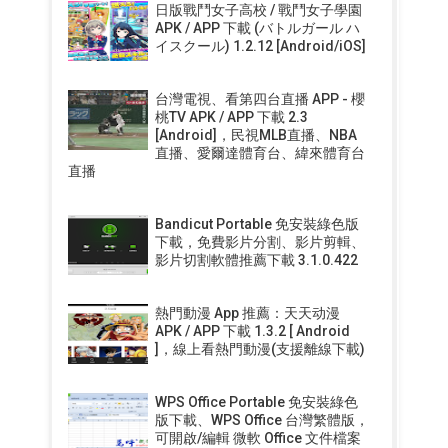
日版戰鬥女子高校 / 戰鬥女子學園
APK / APP 下載 (バトルガール ハ
イスクール) 1.2.12 [Android/iOS]
台灣電視、看第四台直播 APP - 櫻
桃TV APK / APP 下載 2.3
[Android]，民視MLB直播、NBA
直播、愛爾達體育台、緯來體育台
直播
Bandicut Portable 免安裝綠色版
下載，免費影片分割、影片剪輯、
影片切割軟體推薦下載 3.1.0.422
熱門動漫 App 推薦：天天动漫
APK / APP 下載 1.3.2 [ Android
]，線上看熱門動漫(支援離線下載)
WPS Office Portable 免安裝綠色
版下載、WPS Office 台灣繁體版，
可開啟/編輯 微軟 Office 文件檔案