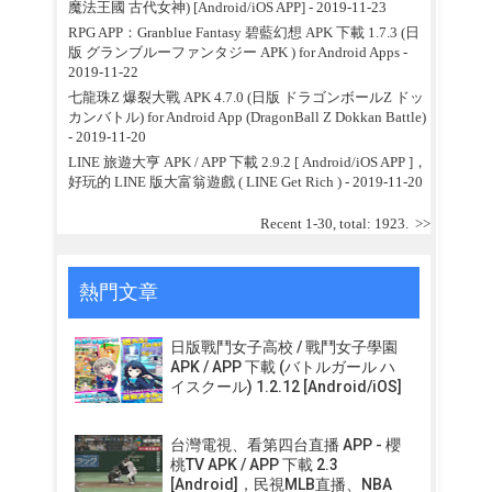
魔法王國 古代女神) [Android/iOS APP]
- 2019-11-23
RPG APP：Granblue Fantasy 碧藍幻想 APK 下載 1.7.3 (日
版 グランブルーファンタジー APK ) for Android Apps
-
2019-11-22
七龍珠Z 爆裂大戰 APK 4.7.0 (日版 ドラゴンボールZ ドッ
カンバトル) for Android App (DragonBall Z Dokkan Battle)
- 2019-11-20
LINE 旅遊大亨 APK / APP 下載 2.9.2 [ Android/iOS APP ]，
好玩的 LINE 版大富翁遊戲 ( LINE Get Rich )
- 2019-11-20
Recent 1-30, total: 1923.
>>
熱門文章
日版戰鬥女子高校 / 戰鬥女子學園
APK / APP 下載 (バトルガール ハ
イスクール) 1.2.12 [Android/iOS]
台灣電視、看第四台直播 APP - 櫻
桃TV APK / APP 下載 2.3
[Android]，民視MLB直播、NBA