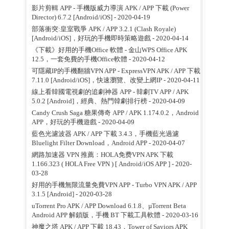
影片剪輯 APP - 手機版威力導演 APK / APP 下載 (Power
Director) 6.7.2 [Android/iOS]
- 2020-04-19
部落衝突:皇室戰爭 APK / APP 3.2.1 (Clash Royale)
[Android/iOS]，好玩的手機即時策略遊戲
- 2020-04-14
《下載》好用的手機Office 軟體 - 金山WPS Office APK
12.5，一套免費的手機Office軟體
- 2020-04-12
可隱藏IP的手機翻牆VPN APP - ExpressVPN APK / APP 下載
7.11.0 [Android/iOS]，快速瀏覽、改變上網IP
- 2020-04-11
線上看韓國電視劇的追劇神器 APP - 韓劇TV APP / APK
5.0.2 [Android]，經典、熱門韓劇排行榜
- 2020-04-09
Candy Crush Saga 糖果傳奇 APP / APK 1.174.0.2，Android
APP，好玩的手機遊戲
- 2020-04-09
藍色光濾波器 APK / APP 下載 3.4.3，手機藍光過濾
Bluelight Filter Download，Android APP
- 2020-04-07
網路加速器 VPN 推薦：HOLA免费VPN APK 下載
1.166.323 ( HOLA Free VPN ) [ Android/iOS APP ]
- 2020-
03-28
好用的手機無限流量免費VPN APP - Turbo VPN APK / APP
3.1.5 [Android]
- 2020-03-28
uTorrent Pro APK / APP Download 6.1.8、µTorrent Beta
Android APP 解鎖版，手機 BT 下載工具軟體
- 2020-03-16
神魔之塔 APK / APP 下載 18.43，Tower of Saviors APK