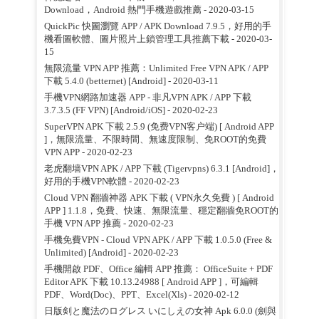
Download，Android 熱門手機遊戲推薦
- 2020-03-15
QuickPic 快圖瀏覽 APP / APK Download 7.9.5，好用的手
機看圖軟體、圖片照片上鎖管理工具推薦下載
- 2020-03-
15
無限流量 VPN APP 推薦：Unlimited Free VPN APK / APP
下載 5.4.0 (betternet) [Android]
- 2020-03-11
手機VPN網路加速器 APP - 非凡VPN APK / APP 下載
3.7.3.5 (FF VPN) [Android/iOS]
- 2020-02-23
SuperVPN APK 下載 2.5.9 (免费VPN客户端) [ Android APP
]，無限流量、不限時間、無速度限制、免ROOT的免費
VPN APP
- 2020-02-23
老虎翻墙VPN APK / APP 下載 (Tigervpns) 6.3.1 [Android]，
好用的手機VPN軟體
- 2020-02-23
Cloud VPN 翻牆神器 APK 下載 ( VPN永久免費 ) [ Android
APP ] 1.1.8，免費、快速、無限流量、穩定翻牆免ROOT的
手機 VPN APP 推薦
- 2020-02-23
手機免費VPN - Cloud VPN APK / APP 下載 1.0.5.0 (Free &
Unlimited) [Android]
- 2020-02-23
手機開啟 PDF、Office 編輯 APP 推薦： OfficeSuite + PDF
Editor APK 下載 10.13.24988 [ Android APP ]，可編輯
PDF、Word(Doc)、PPT、Excel(Xls)
- 2020-02-12
日版剣と魔法のログレス いにしえの女神 Apk 6.0.0 (劍與