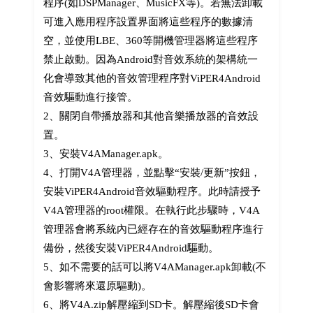
程序(如DSPManager、MusicFX等)。若無法卸載
可進入應用程序設置界面將這些程序的數據清
空，並使用LBE、360等開機管理器將這些程序
禁止啟動。因為Android對音效系統的架構統一
化會導致其他的音效管理程序對ViPER4Android
音效驅動進行接管。
2、關閉自帶播放器和其他音樂播放器的音效設
置。
3、安裝V4AManager.apk。
4、打開V4A管理器，並點擊“安裝/更新”按鈕，
安裝ViPER4Android音效驅動程序。此時請授予
V4A管理器的root權限。在執行此步驟時，V4A
管理器會將系統內已經存在的音效驅動程序進行
備份，然後安裝ViPER4Android驅動。
5、如不需要的話可以將V4AManager.apk卸載(不
會影響將來還原驅動)。
6、將V4A.zip解壓縮到SD卡。解壓縮後SD卡會