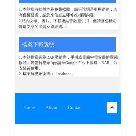
1. 本站所有軟體均為免費軟體，部份說明是引用網路，若
有侵權疑慮，請您來信必立即修改相關內容。
2.站內文章、圖片、下載連結皆歡迎引用，但請務必標明
每篇文章的出處及連結網址。
檔案下載說明
1. 本站檔案皆為RAR壓縮檔，手機或電腦中需安裝解壓縮
軟體，若需解壓縮App請至Google Play上搜尋「RAR」並
安裝後使用。
2. 檔案解壓縮密碼：「mahooq」
Home
About
Contact