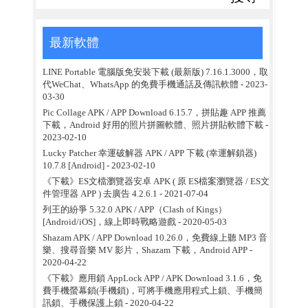
最新軟體
LINE Portable 電腦版免安裝下載 (最新版) 7.16.1.3000，取
代WeChat、WhatsApp 的免費手機通話及傳訊軟體
- 2023-
03-30
Pic Collage APK / APP Download 6.15.7，拼貼趣 APP 推薦
下載，Android 好用的照片拼圖軟體、照片拼貼軟體下載
-
2023-02-10
Lucky Patcher 幸運破解器 APK / APP 下載 (幸運解鎖器)
10.7.8 [Android]
- 2023-02-10
《下載》ES文檔瀏覽器安卓 APK ( 原 ES檔案瀏覽器 / ES文
件管理器 APP ) 去廣告 4.2.6.1
- 2021-07-04
列王的紛爭 5.32.0 APK / APP（Clash of Kings）
[Android/iOS]，線上即時戰略遊戲
- 2020-05-03
Shazam APK / APP Download 10.26.0，免費線上聽 MP3 音
樂、搜尋音樂 MV 影片，Shazam 下載，Android APP
-
2020-04-22
《下載》應用鎖 AppLock APP / APK Download 3.1.6，免
費手機螢幕鎖(手機鎖)，可將手機應用程式上鎖、手機簡
訊鎖、手機保護上鎖
- 2020-04-22