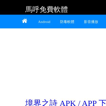
馬呼免費軟體
Home
About
Contact
Android
防毒軟體
影音播放
提供 Android、iOS 好用的手機應用程式及
Windows 免費軟體
境界之詩 APK / APP 下載 2