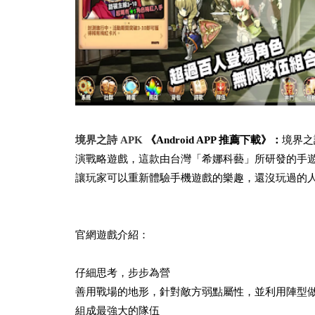
境界之詩 APK
《Android APP 推薦下載》：
境界之詩
演戰略遊戲，這款由台灣「希娜科藝」所研發的手
讓玩家可以重新體驗手機遊戲的樂趣，還沒玩過的
官網遊戲介紹：
仔細思考，步步為營
善用戰場的地形，針對敵方弱點屬性，並利用陣型做出
組成最強大的隊伍