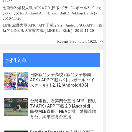
11-22
七龍珠Z 爆裂大戰 APK 4.7.0 (日版 ドラゴンボールZ ドッカ
ンバトル) for Android App (DragonBall Z Dokkan Battle)
-
2019-11-20
LINE 旅遊大亨 APK / APP 下載 2.9.2 [ Android/iOS APP ]，好
玩的 LINE 版大富翁遊戲 ( LINE Get Rich )
- 2019-11-20
Recent 1-30, total: 1923.
>>
熱門文章
日版戰鬥女子高校 / 戰鬥女子學園
APK / APP 下載 (バトルガール ハイ
スクール) 1.2.12 [Android/iOS]
台灣電視、看第四台直播 APP - 櫻桃
TV APK / APP 下載 2.3 [Android]，
民視MLB直播、NBA直播、愛爾達體
育台、緯來體育台直播