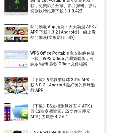
Bandicut Portable 免安裝綠色版下
載，免費影片分割、影片剪輯、影片
切割軟體推薦下載 3.1.0.422
熱門動漫 App 推薦：天天动漫 APK /
APP 下載 1.3.2 [ Android ]，線上看
熱門動漫(支援離線下載)
WPS Office Portable 免安裝綠色版
下載、WPS Office 台灣繁體版，可
開啟/編輯 微軟 Office 文件檔案
《下載》9局職業棒球 2016 APK 下
載 6.0.7，Android 最好玩的棒球遊
戲 APP
《下載》ES文檔瀏覽器安卓 APK (
原 ES檔案瀏覽器 / ES文件管理器
APP ) 去廣告 4.2.6.1
LINE Portable 電腦版免安裝下載