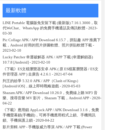
最新軟體
LINE Portable 電腦版免安裝下載 (最新版) 7.16.1.3000，取
代WeChat、WhatsApp 的免費手機通話及傳訊軟體
- 2023-
03-30
Pic Collage APK / APP Download 6.15.7，拼貼趣 APP 推薦下
載，Android 好用的照片拼圖軟體、照片拼貼軟體下載
-
2023-02-10
Lucky Patcher 幸運破解器 APK / APP 下載 (幸運解鎖器)
10.7.8 [Android]
- 2023-02-10
《下載》ES文檔瀏覽器安卓 APK ( 原 ES檔案瀏覽器 / ES文
件管理器 APP ) 去廣告 4.2.6.1
- 2021-07-04
列王的紛爭 5.32.0 APK / APP（Clash of Kings）
[Android/iOS]，線上即時戰略遊戲
- 2020-05-03
Shazam APK / APP Download 10.26.0，免費線上聽 MP3 音
樂、搜尋音樂 MV 影片，Shazam 下載，Android APP
- 2020-
04-22
《下載》應用鎖 AppLock APP / APK Download 3.1.6，免費
手機螢幕鎖(手機鎖)，可將手機應用程式上鎖、手機簡訊
鎖、手機保護上鎖
- 2020-04-22
影片剪輯 APP - 手機版威力導演 APK / APP 下載 (Power