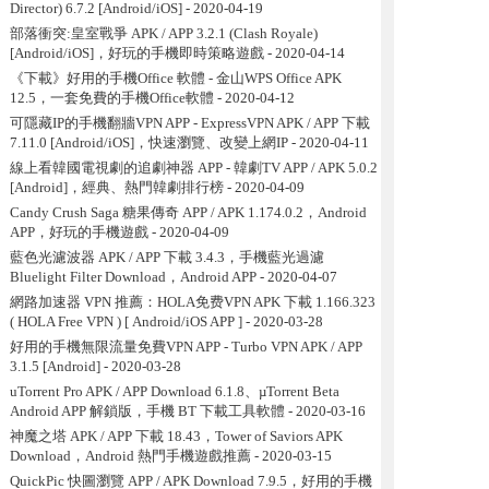
Director) 6.7.2 [Android/iOS]
- 2020-04-19
部落衝突:皇室戰爭 APK / APP 3.2.1 (Clash Royale)
[Android/iOS]，好玩的手機即時策略遊戲
- 2020-04-14
《下載》好用的手機Office 軟體 - 金山WPS Office APK
12.5，一套免費的手機Office軟體
- 2020-04-12
可隱藏IP的手機翻牆VPN APP - ExpressVPN APK / APP 下載
7.11.0 [Android/iOS]，快速瀏覽、改變上網IP
- 2020-04-11
線上看韓國電視劇的追劇神器 APP - 韓劇TV APP / APK 5.0.2
[Android]，經典、熱門韓劇排行榜
- 2020-04-09
Candy Crush Saga 糖果傳奇 APP / APK 1.174.0.2，Android
APP，好玩的手機遊戲
- 2020-04-09
藍色光濾波器 APK / APP 下載 3.4.3，手機藍光過濾
Bluelight Filter Download，Android APP
- 2020-04-07
網路加速器 VPN 推薦：HOLA免费VPN APK 下載 1.166.323
( HOLA Free VPN ) [ Android/iOS APP ]
- 2020-03-28
好用的手機無限流量免費VPN APP - Turbo VPN APK / APP
3.1.5 [Android]
- 2020-03-28
uTorrent Pro APK / APP Download 6.1.8、µTorrent Beta
Android APP 解鎖版，手機 BT 下載工具軟體
- 2020-03-16
神魔之塔 APK / APP 下載 18.43，Tower of Saviors APK
Download，Android 熱門手機遊戲推薦
- 2020-03-15
QuickPic 快圖瀏覽 APP / APK Download 7.9.5，好用的手機