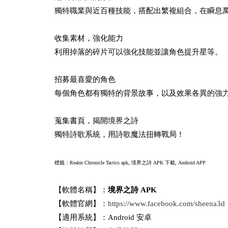
獨特職業與近百種技能，搭配出繁複組合，在瞬息
收集素材，強化能力
利用掉落的碎片可以強化技能並讓角色提升星等。
招募最喜愛的角色
每個角色都有獨特的背景故事，以及效果各異的強
蒐集書頁，揭開境界之詩
獨特詩歌系統，用詩歌魔法扭轉戰局！
標籤：Realm Chronicle Tactics apk,
境界之詩 APK 下載, Android APP
【軟體名稱】：
境界之詩 APK
【軟體官網】：
https://www.facebook.com/sheena3d
【適用系統】：Android 安卓