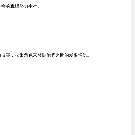
萬變的戰場努力生存。
力技能，收集角色來發掘他們之間的愛恨情仇。