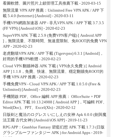
看圖軟體、圖片照片上鎖管理工具推薦下載
- 2020-03-15
無限流量 VPN APP 推薦：Unlimited Free VPN APK / APP 下
載 5.4.0 (betternet) [Android]
- 2020-03-11
手機VPN網路加速器 APP - 非凡VPN APK / APP 下載 3.7.3.5
(FF VPN) [Android/iOS]
- 2020-02-23
SuperVPN APK 下載 2.5.9 (免费VPN客户端) [ Android APP
]，無限流量、不限時間、無速度限制、免ROOT的免費 VPN
APP
- 2020-02-23
老虎翻墙VPN APK / APP 下載 (Tigervpns) 6.3.1 [Android]，
好用的手機VPN軟體
- 2020-02-23
Cloud VPN 翻牆神器 APK 下載 ( VPN永久免費 ) [ Android
APP ] 1.1.8，免費、快速、無限流量、穩定翻牆免ROOT的
手機 VPN APP 推薦
- 2020-02-23
手機免費VPN - Cloud VPN APK / APP 下載 1.0.5.0 (Free &
Unlimited) [Android]
- 2020-02-23
手機開啟 PDF、Office 編輯 APP 推薦： OfficeSuite + PDF
Editor APK 下載 10.13.24988 [ Android APP ]，可編輯 PDF、
Word(Doc)、PPT、Excel(Xls)
- 2020-02-12
日版剣と魔法のログレス いにしえの女神 Apk 6.0.0 (劍與魔
法王國 古代女神) [Android/iOS APP]
- 2019-11-23
RPG APP：Granblue Fantasy 碧藍幻想 APK 下載 1.7.3 (日版
グランブルーファンタジー APK ) for Android Apps
- 2019-