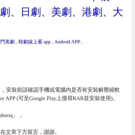
、台劇、日劇、美劇、港劇、大
熱門美劇
,
韓劇線上看 app
,
Android APP
,
」，安裝前請確認手機或電腦內是否有安裝解壓縮軟
PP (可至Google Play上搜尋RAR並安裝使用)。
hooq」，
或在文章下方留言，謝謝。