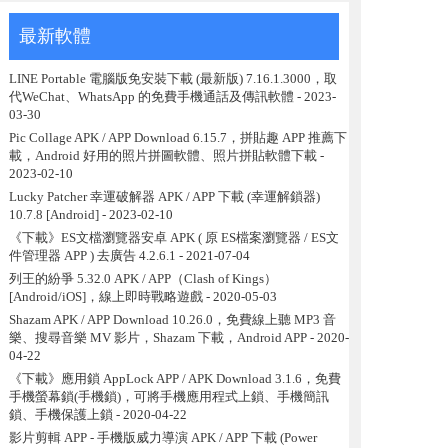
最新軟體
LINE Portable 電腦版免安裝下載 (最新版) 7.16.1.3000，取
代WeChat、WhatsApp 的免費手機通話及傳訊軟體
- 2023-
03-30
Pic Collage APK / APP Download 6.15.7，拼貼趣 APP 推薦下
載，Android 好用的照片拼圖軟體、照片拼貼軟體下載
-
2023-02-10
Lucky Patcher 幸運破解器 APK / APP 下載 (幸運解鎖器)
10.7.8 [Android]
- 2023-02-10
《下載》ES文檔瀏覽器安卓 APK ( 原 ES檔案瀏覽器 / ES文
件管理器 APP ) 去廣告 4.2.6.1
- 2021-07-04
列王的紛爭 5.32.0 APK / APP（Clash of Kings）
[Android/iOS]，線上即時戰略遊戲
- 2020-05-03
Shazam APK / APP Download 10.26.0，免費線上聽 MP3 音
樂、搜尋音樂 MV 影片，Shazam 下載，Android APP
- 2020-
04-22
《下載》應用鎖 AppLock APP / APK Download 3.1.6，免費
手機螢幕鎖(手機鎖)，可將手機應用程式上鎖、手機簡訊
鎖、手機保護上鎖
- 2020-04-22
影片剪輯 APP - 手機版威力導演 APK / APP 下載 (Power