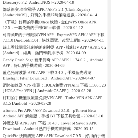
Director) 6.7.2 [Android/iOS]
- 2020-04-19
部落衝突:皇室戰爭 APK / APP 3.2.1 (Clash Royale)
[Android/iOS]，好玩的手機即時策略遊戲
- 2020-04-14
《下載》好用的手機Office 軟體 - 金山WPS Office APK
12.5，一套免費的手機Office軟體
- 2020-04-12
可隱藏IP的手機翻牆VPN APP - ExpressVPN APK / APP 下載
7.11.0 [Android/iOS]，快速瀏覽、改變上網IP
- 2020-04-11
線上看韓國電視劇的追劇神器 APP - 韓劇TV APP / APK 5.0.2
[Android]，經典、熱門韓劇排行榜
- 2020-04-09
Candy Crush Saga 糖果傳奇 APP / APK 1.174.0.2，Android
APP，好玩的手機遊戲
- 2020-04-09
藍色光濾波器 APK / APP 下載 3.4.3，手機藍光過濾
Bluelight Filter Download，Android APP
- 2020-04-07
網路加速器 VPN 推薦：HOLA免费VPN APK 下載 1.166.323
( HOLA Free VPN ) [ Android/iOS APP ]
- 2020-03-28
好用的手機無限流量免費VPN APP - Turbo VPN APK / APP
3.1.5 [Android]
- 2020-03-28
uTorrent Pro APK / APP Download 6.1.8、µTorrent Beta
Android APP 解鎖版，手機 BT 下載工具軟體
- 2020-03-16
神魔之塔 APK / APP 下載 18.43，Tower of Saviors APK
Download，Android 熱門手機遊戲推薦
- 2020-03-15
QuickPic 快圖瀏覽 APP / APK Download 7.9.5，好用的手機