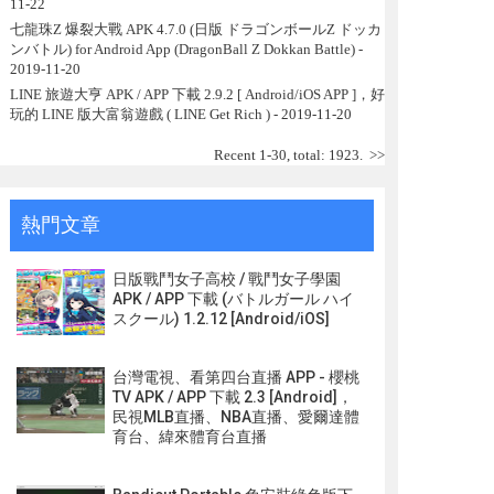
11-22
七龍珠Z 爆裂大戰 APK 4.7.0 (日版 ドラゴンボールZ ドッカ
ンバトル) for Android App (DragonBall Z Dokkan Battle)
-
2019-11-20
LINE 旅遊大亨 APK / APP 下載 2.9.2 [ Android/iOS APP ]，好
玩的 LINE 版大富翁遊戲 ( LINE Get Rich )
- 2019-11-20
Recent 1-30, total: 1923.
>>
熱門文章
日版戰鬥女子高校 / 戰鬥女子學園
APK / APP 下載 (バトルガール ハイ
スクール) 1.2.12 [Android/iOS]
台灣電視、看第四台直播 APP - 櫻桃
TV APK / APP 下載 2.3 [Android]，
民視MLB直播、NBA直播、愛爾達體
育台、緯來體育台直播