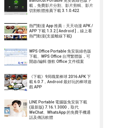
Bandicut Portable 免安裝綠色版下
載，免費影片分割、影片剪輯、影片
切割軟體推薦下載 3.1.0.422
熱門動漫 App 推薦：天天动漫 APK /
APP 下載 1.3.2 [ Android ]，線上看
熱門動漫(支援離線下載)
WPS Office Portable 免安裝綠色版
下載、WPS Office 台灣繁體版，可
開啟/編輯 微軟 Office 文件檔案
《下載》9局職業棒球 2016 APK 下
載 6.0.7，Android 最好玩的棒球遊
戲 APP
LINE Portable 電腦版免安裝下載
(最新版) 7.16.1.3000，取代
WeChat、WhatsApp 的免費手機通
話及傳訊軟體