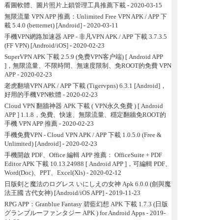
看圖軟體、圖片照片上鎖管理工具推薦下載
- 2020-03-15
無限流量 VPN APP 推薦：Unlimited Free VPN APK / APP 下
載 5.4.0 (betternet) [Android]
- 2020-03-11
手機VPN網路加速器 APP - 非凡VPN APK / APP 下載 3.7.3.5
(FF VPN) [Android/iOS]
- 2020-02-23
SuperVPN APK 下載 2.5.9 (免费VPN客户端) [ Android APP
]，無限流量、不限時間、無速度限制、免ROOT的免費 VPN
APP
- 2020-02-23
老虎翻墙VPN APK / APP 下載 (Tigervpns) 6.3.1 [Android]，
好用的手機VPN軟體
- 2020-02-23
Cloud VPN 翻牆神器 APK 下載 ( VPN永久免費 ) [ Android
APP ] 1.1.8，免費、快速、無限流量、穩定翻牆免ROOT的
手機 VPN APP 推薦
- 2020-02-23
手機免費VPN - Cloud VPN APK / APP 下載 1.0.5.0 (Free &
Unlimited) [Android]
- 2020-02-23
手機開啟 PDF、Office 編輯 APP 推薦： OfficeSuite + PDF
Editor APK 下載 10.13.24988 [ Android APP ]，可編輯 PDF、
Word(Doc)、PPT、Excel(Xls)
- 2020-02-12
日版剣と魔法のログレス いにしえの女神 Apk 6.0.0 (劍與魔
法王國 古代女神) [Android/iOS APP]
- 2019-11-23
RPG APP：Granblue Fantasy 碧藍幻想 APK 下載 1.7.3 (日版
グランブルーファンタジー APK ) for Android Apps
- 2019-