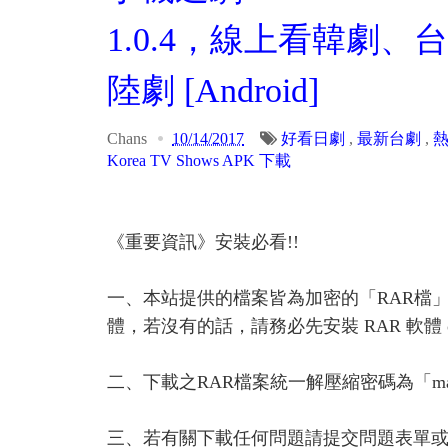
1.0.4，線上看韓劇
陸劇 [Android]
Chans
10/14/2017
好看日劇
,
最新台劇
,
Korea TV Shows APK 下載
《重要資訊》安裝必看!!
一、本站提供的檔案皆為加密的「RAR檔
體，若沒有的話，請務必先安裝 RAR 軟體 or A
二、下載之RAR檔案統一解壓縮密碼為「ma
三、若有關下載任何問題請提交問題表單