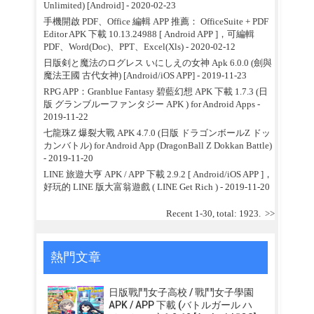
Unlimited) [Android]
- 2020-02-23
手機開啟 PDF、Office 編輯 APP 推薦： OfficeSuite + PDF
Editor APK 下載 10.13.24988 [ Android APP ]，可編輯
PDF、Word(Doc)、PPT、Excel(Xls)
- 2020-02-12
日版剣と魔法のログレス いにしえの女神 Apk 6.0.0 (劍與
魔法王國 古代女神) [Android/iOS APP]
- 2019-11-23
RPG APP：Granblue Fantasy 碧藍幻想 APK 下載 1.7.3 (日
版 グランブルーファンタジー APK ) for Android Apps
-
2019-11-22
七龍珠Z 爆裂大戰 APK 4.7.0 (日版 ドラゴンボールZ ドッ
カンバトル) for Android App (DragonBall Z Dokkan Battle)
- 2019-11-20
LINE 旅遊大亨 APK / APP 下載 2.9.2 [ Android/iOS APP ]，
好玩的 LINE 版大富翁遊戲 ( LINE Get Rich )
- 2019-11-20
Recent 1-30, total: 1923.
>>
熱門文章
日版戰鬥女子高校 / 戰鬥女子學園
APK / APP 下載 (バトルガール ハ