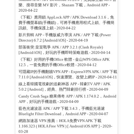
樂、搜尋音樂 MV 影片，Shazam 下載，Android APP
-
2020-04-22
《下載》應用鎖 AppLock APP / APK Download 3.1.6，免
費手機螢幕鎖(手機鎖)，可將手機應用程式上鎖、手機簡
訊鎖、手機保護上鎖
- 2020-04-22
影片剪輯 APP - 手機版威力導演 APK / APP 下載 (Power
Director) 6.7.2 [Android/iOS]
- 2020-04-19
部落衝突:皇室戰爭 APK / APP 3.2.1 (Clash Royale)
[Android/iOS]，好玩的手機即時策略遊戲
- 2020-04-14
《下載》好用的手機Office 軟體 - 金山WPS Office APK
12.5，一套免費的手機Office軟體
- 2020-04-12
可隱藏IP的手機翻牆VPN APP - ExpressVPN APK / APP 下載
7.11.0 [Android/iOS]，快速瀏覽、改變上網IP
- 2020-04-11
線上看韓國電視劇的追劇神器 APP - 韓劇TV APP / APK
5.0.2 [Android]，經典、熱門韓劇排行榜
- 2020-04-09
Candy Crush Saga 糖果傳奇 APP / APK 1.174.0.2，Android
APP，好玩的手機遊戲
- 2020-04-09
藍色光濾波器 APK / APP 下載 3.4.3，手機藍光過濾
Bluelight Filter Download，Android APP
- 2020-04-07
網路加速器 VPN 推薦：HOLA免费VPN APK 下載
1.166.323 ( HOLA Free VPN ) [ Android/iOS APP ]
- 2020-
03-28