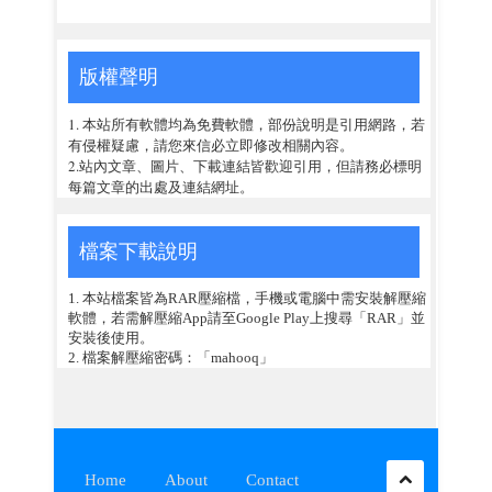
版權聲明
1. 本站所有軟體均為免費軟體，部份說明是引用網路，若
有侵權疑慮，請您來信必立即修改相關內容。
2.站內文章、圖片、下載連結皆歡迎引用，但請務必標明
每篇文章的出處及連結網址。
檔案下載說明
1. 本站檔案皆為RAR壓縮檔，手機或電腦中需安裝解壓縮
軟體，若需解壓縮App請至Google Play上搜尋「RAR」並
安裝後使用。
2. 檔案解壓縮密碼：「mahooq」
Home
About
Contact