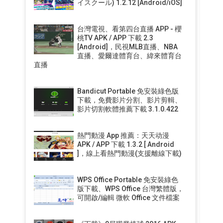
イスクール) 1.2.12 [Android/iOS]
台灣電視、看第四台直播 APP - 櫻
桃TV APK / APP 下載 2.3
[Android]，民視MLB直播、NBA
直播、愛爾達體育台、緯來體育台
直播
Bandicut Portable 免安裝綠色版
下載，免費影片分割、影片剪輯、
影片切割軟體推薦下載 3.1.0.422
熱門動漫 App 推薦：天天动漫
APK / APP 下載 1.3.2 [ Android
]，線上看熱門動漫(支援離線下載)
WPS Office Portable 免安裝綠色
版下載、WPS Office 台灣繁體版，
可開啟/編輯 微軟 Office 文件檔案