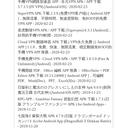
手機VPN網路加速器 APP - 非凡VPN APK / APP 下載
3.7.3.5 (FF VPN) [Android/iOS]
- 2020-02-23
SuperVPN APK 下載 2.5.9 (免费VPN客户端) [ Android APP
]，無限流量、不限時間、無速度限制、免ROOT的免費
VPN APP
- 2020-02-23
老虎翻墙VPN APK / APP 下載 (Tigervpns) 6.3.1 [Android]，
好用的手機VPN軟體
- 2020-02-23
Cloud VPN 翻牆神器 APK 下載 ( VPN永久免費 ) [ Android
APP ] 1.1.8，免費、快速、無限流量、穩定翻牆免ROOT的
手機 VPN APP 推薦
- 2020-02-23
手機免費VPN - Cloud VPN APK / APP 下載 1.0.5.0 (Free &
Unlimited) [Android]
- 2020-02-23
手機開啟 PDF、Office 編輯 APP 推薦： OfficeSuite + PDF
Editor APK 下載 10.13.24988 [ Android APP ]，可編輯
PDF、Word(Doc)、PPT、Excel(Xls)
- 2020-02-12
日版剣と魔法のログレス いにしえの女神 Apk 6.0.0 (劍與
魔法王國 古代女神) [Android/iOS APP]
- 2019-11-23
RPG APP：Granblue Fantasy 碧藍幻想 APK 下載 1.7.3 (日
版 グランブルーファンタジー APK ) for Android Apps
-
2019-11-22
七龍珠Z 爆裂大戰 APK 4.7.0 (日版 ドラゴンボールZ ドッ
カンバトル) for Android App (DragonBall Z Dokkan Battle)
- 2019-11-20