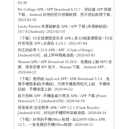
03-30
Pic Collage APK / APP Download 6.15.7，拼貼趣 APP 推薦
下載，Android 好用的照片拼圖軟體、照片拼貼軟體下載
-
2023-02-10
Lucky Patcher 幸運破解器 APK / APP 下載 (幸運解鎖器)
10.7.8 [Android]
- 2023-02-10
《下載》ES文檔瀏覽器安卓 APK ( 原 ES檔案瀏覽器 / ES文
件管理器 APP ) 去廣告 4.2.6.1
- 2021-07-04
列王的紛爭 5.32.0 APK / APP（Clash of Kings）
[Android/iOS]，線上即時戰略遊戲
- 2020-05-03
Shazam APK / APP Download 10.26.0，免費線上聽 MP3 音
樂、搜尋音樂 MV 影片，Shazam 下載，Android APP
-
2020-04-22
《下載》應用鎖 AppLock APP / APK Download 3.1.6，免
費手機螢幕鎖(手機鎖)，可將手機應用程式上鎖、手機簡
訊鎖、手機保護上鎖
- 2020-04-22
影片剪輯 APP - 手機版威力導演 APK / APP 下載 (Power
Director) 6.7.2 [Android/iOS]
- 2020-04-19
部落衝突:皇室戰爭 APK / APP 3.2.1 (Clash Royale)
[Android/iOS]，好玩的手機即時策略遊戲
- 2020-04-14
《下載》好用的手機Office 軟體 - 金山WPS Office APK
12.5，一套免費的手機Office軟體
- 2020-04-12