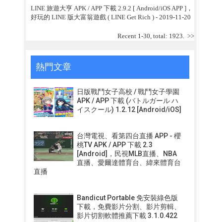
LINE 旅遊大亨 APK / APP 下載 2.9.2 [ Android/iOS APP ]，
好玩的 LINE 版大富翁遊戲 ( LINE Get Rich )
- 2019-11-20
Recent 1-30, total: 1923.
>>
熱門文章
日版戰鬥女子高校 / 戰鬥女子學園
APK / APP 下載 (バトルガール ハ
イスクール) 1.2.12 [Android/iOS]
台灣電視、看第四台直播 APP - 櫻
桃TV APK / APP 下載 2.3
[Android]，民視MLB直播、NBA
直播、愛爾達體育台、緯來體育台
直播
Bandicut Portable 免安裝綠色版
下載，免費影片分割、影片剪輯、
影片切割軟體推薦下載 3.1.0.422