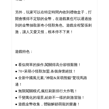
另外，玩家可以在特定時間內收到禮物盒子，打
開會獲得不定額的金幣，在遊戲裏也可以通過撿
到的金幣抽取新奇小怪獸角色。遊戲全程緊張刺
激，讓人又愛又恨，根本停不下來！
遊戲特色：
● 看似簡單的操作,闖關得高分卻很艱難！
● 70+呆萌小怪獸加盟,各個身懷絕技！
● 全新中國風元素,''神龍&呆萌熊貓''驚現馬路
邊！
● 無限闖關模式,瘋狂刷新排行大作戰！
● 千變萬化的場景,給妳不一樣的刺激冒險！
● 遊戲金幣收集，體驗解鎖萌寵的樂趣！