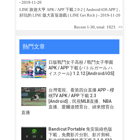
- 2019-11-20
LINE 旅遊大亨 APK / APP 下載 2.9.2 [ Android/iOS APP ]，
好玩的 LINE 版大富翁遊戲 ( LINE Get Rich )
- 2019-11-20
Recent 1-30, total: 1923.
>>
熱門文章
日版戰鬥女子高校 / 戰鬥女子學園
APK / APP 下載 (バトルガール ハ
イスクール) 1.2.12 [Android/iOS]
台灣電視、看第四台直播 APP - 櫻
桃TV APK / APP 下載 2.3
[Android]，民視MLB直播、NBA
直播、愛爾達體育台、緯來體育台
直播
Bandicut Portable 免安裝綠色版
下載，免費影片分割、影片剪輯、