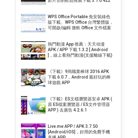
影片切割軟體推薦下載 3.1.0.422
WPS Office Portable 免安裝綠色
版下載、WPS Office 台灣繁體版，
可開啟/編輯 微軟 Office 文件檔案
熱門動漫 App 推薦：天天动漫
APK / APP 下載 1.3.2 [ Android
]，線上看熱門動漫(支援離線下載)
《下載》9局職業棒球 2016 APK
下載 6.0.7，Android 最好玩的棒
球遊戲 APP
《下載》ES文檔瀏覽器安卓 APK (
原 ES檔案瀏覽器 / ES文件管理器
APP ) 去廣告 4.2.6.1
Live.me APP / APK 3.7.50
[Android/iOS]，好用的免費手機
直播 APP