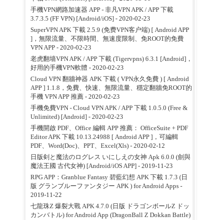
手機VPN網路加速器 APP - 非凡VPN APK / APP 下載
3.7.3.5 (FF VPN) [Android/iOS]
- 2020-02-23
SuperVPN APK 下載 2.5.9 (免费VPN客户端) [ Android APP
]，無限流量、不限時間、無速度限制、免ROOT的免費
VPN APP
- 2020-02-23
老虎翻墙VPN APK / APP 下載 (Tigervpns) 6.3.1 [Android]，
好用的手機VPN軟體
- 2020-02-23
Cloud VPN 翻牆神器 APK 下載 ( VPN永久免費 ) [ Android
APP ] 1.1.8，免費、快速、無限流量、穩定翻牆免ROOT的
手機 VPN APP 推薦
- 2020-02-23
手機免費VPN - Cloud VPN APK / APP 下載 1.0.5.0 (Free &
Unlimited) [Android]
- 2020-02-23
手機開啟 PDF、Office 編輯 APP 推薦： OfficeSuite + PDF
Editor APK 下載 10.13.24988 [ Android APP ]，可編輯
PDF、Word(Doc)、PPT、Excel(Xls)
- 2020-02-12
日版剣と魔法のログレス いにしえの女神 Apk 6.0.0 (劍與
魔法王國 古代女神) [Android/iOS APP]
- 2019-11-23
RPG APP：Granblue Fantasy 碧藍幻想 APK 下載 1.7.3 (日
版 グランブルーファンタジー APK ) for Android Apps
-
2019-11-22
七龍珠Z 爆裂大戰 APK 4.7.0 (日版 ドラゴンボールZ ドッ
カンバトル) for Android App (DragonBall Z Dokkan Battle)