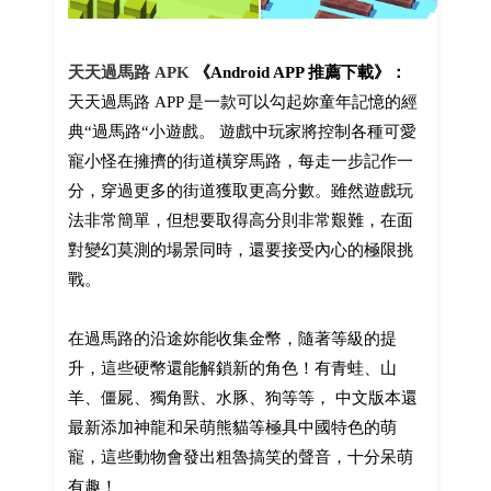
天天過馬路 APK
《Android APP 推薦下載》：
天天過馬路 APP 是一款可以勾起妳童年記憶的經
典“過馬路“小遊戲。 遊戲中玩家將控制各種可愛
寵小怪在擁擠的街道橫穿馬路，每走一步記作一
分，穿過更多的街道獲取更高分數。雖然遊戲玩
法非常簡單，但想要取得高分則非常艱難，在面
對變幻莫測的場景同時，還要接受內心的極限挑
戰。
在過馬路的沿途妳能收集金幣，隨著等級的提
升，這些硬幣還能解鎖新的角色！有青蛙、山
羊、僵屍、獨角獸、水豚、狗等等， 中文版本還
最新添加神龍和呆萌熊貓等極具中國特色的萌
寵，這些動物會發出粗魯搞笑的聲音，十分呆萌
有趣！