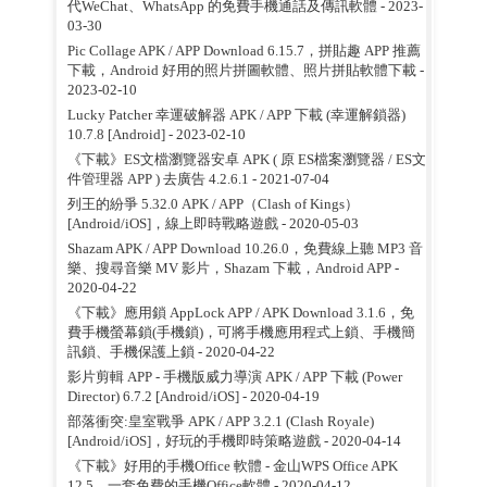
代WeChat、WhatsApp 的免費手機通話及傳訊軟體
- 2023-
03-30
Pic Collage APK / APP Download 6.15.7，拼貼趣 APP 推薦
下載，Android 好用的照片拼圖軟體、照片拼貼軟體下載
-
2023-02-10
Lucky Patcher 幸運破解器 APK / APP 下載 (幸運解鎖器)
10.7.8 [Android]
- 2023-02-10
《下載》ES文檔瀏覽器安卓 APK ( 原 ES檔案瀏覽器 / ES文
件管理器 APP ) 去廣告 4.2.6.1
- 2021-07-04
列王的紛爭 5.32.0 APK / APP（Clash of Kings）
[Android/iOS]，線上即時戰略遊戲
- 2020-05-03
Shazam APK / APP Download 10.26.0，免費線上聽 MP3 音
樂、搜尋音樂 MV 影片，Shazam 下載，Android APP
-
2020-04-22
《下載》應用鎖 AppLock APP / APK Download 3.1.6，免
費手機螢幕鎖(手機鎖)，可將手機應用程式上鎖、手機簡
訊鎖、手機保護上鎖
- 2020-04-22
影片剪輯 APP - 手機版威力導演 APK / APP 下載 (Power
Director) 6.7.2 [Android/iOS]
- 2020-04-19
部落衝突:皇室戰爭 APK / APP 3.2.1 (Clash Royale)
[Android/iOS]，好玩的手機即時策略遊戲
- 2020-04-14
《下載》好用的手機Office 軟體 - 金山WPS Office APK
12.5，一套免費的手機Office軟體
- 2020-04-12