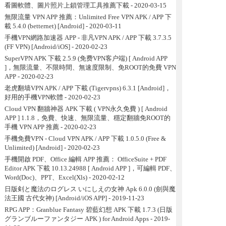
看圖軟體、圖片照片上鎖管理工具推薦下載
- 2020-03-15
無限流量 VPN APP 推薦：Unlimited Free VPN APK / APP 下
載 5.4.0 (betternet) [Android]
- 2020-03-11
手機VPN網路加速器 APP - 非凡VPN APK / APP 下載 3.7.3.5
(FF VPN) [Android/iOS]
- 2020-02-23
SuperVPN APK 下載 2.5.9 (免费VPN客户端) [ Android APP
]，無限流量、不限時間、無速度限制、免ROOT的免費 VPN
APP
- 2020-02-23
老虎翻墙VPN APK / APP 下載 (Tigervpns) 6.3.1 [Android]，
好用的手機VPN軟體
- 2020-02-23
Cloud VPN 翻牆神器 APK 下載 ( VPN永久免費 ) [ Android
APP ] 1.1.8，免費、快速、無限流量、穩定翻牆免ROOT的
手機 VPN APP 推薦
- 2020-02-23
手機免費VPN - Cloud VPN APK / APP 下載 1.0.5.0 (Free &
Unlimited) [Android]
- 2020-02-23
手機開啟 PDF、Office 編輯 APP 推薦： OfficeSuite + PDF
Editor APK 下載 10.13.24988 [ Android APP ]，可編輯 PDF、
Word(Doc)、PPT、Excel(Xls)
- 2020-02-12
日版剣と魔法のログレス いにしえの女神 Apk 6.0.0 (劍與魔
法王國 古代女神) [Android/iOS APP]
- 2019-11-23
RPG APP：Granblue Fantasy 碧藍幻想 APK 下載 1.7.3 (日版
グランブルーファンタジー APK ) for Android Apps
- 2019-