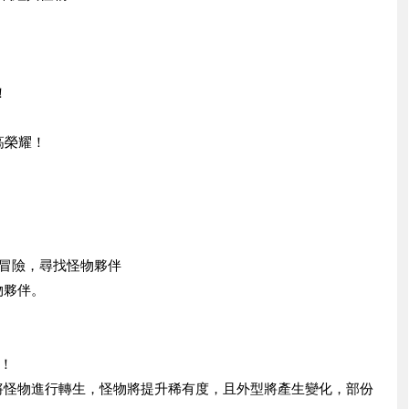
！
高榮耀！
冒險，尋找怪物夥伴
物夥伴。
！
將怪物進行轉生，怪物將提升稀有度，且外型將產生變化，部份