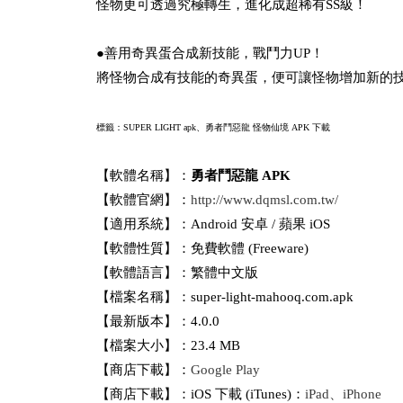
怪物更可透過究極轉生，進化成超稀有SS級！
●善用奇異蛋合成新技能，戰鬥力UP！
將怪物合成有技能的奇異蛋，便可讓怪物增加新的
標籤：SUPER LIGHT apk、
勇者鬥惡龍 怪物仙境
APK 下載
【軟體名稱】：
勇者鬥惡龍 APK
【軟體官網】：
http://www.dqmsl.com.tw/
【適用系統】：Android 安卓 / 蘋果 iOS
【軟體性質】：免費軟體 (Freeware)
【軟體語言】：繁體中文版
【檔案名稱】：super-light-mahooq.com.apk
【最新版本】：4.0.0
【檔案大小】：23.4 MB
【商店下載】：
Google Play
【商店下載】：iOS 下載 (iTunes)：
iPad、iPhone