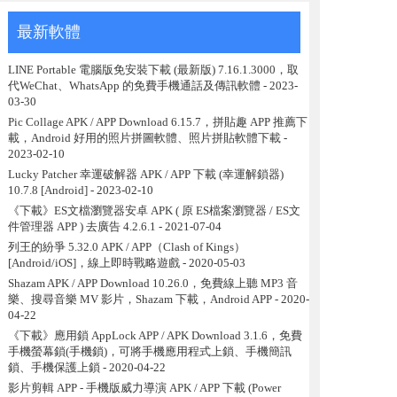
最新軟體
LINE Portable 電腦版免安裝下載 (最新版) 7.16.1.3000，取
代WeChat、WhatsApp 的免費手機通話及傳訊軟體
- 2023-
03-30
Pic Collage APK / APP Download 6.15.7，拼貼趣 APP 推薦下
載，Android 好用的照片拼圖軟體、照片拼貼軟體下載
-
2023-02-10
Lucky Patcher 幸運破解器 APK / APP 下載 (幸運解鎖器)
10.7.8 [Android]
- 2023-02-10
《下載》ES文檔瀏覽器安卓 APK ( 原 ES檔案瀏覽器 / ES文
件管理器 APP ) 去廣告 4.2.6.1
- 2021-07-04
列王的紛爭 5.32.0 APK / APP（Clash of Kings）
[Android/iOS]，線上即時戰略遊戲
- 2020-05-03
Shazam APK / APP Download 10.26.0，免費線上聽 MP3 音
樂、搜尋音樂 MV 影片，Shazam 下載，Android APP
- 2020-
04-22
《下載》應用鎖 AppLock APP / APK Download 3.1.6，免費
手機螢幕鎖(手機鎖)，可將手機應用程式上鎖、手機簡訊
鎖、手機保護上鎖
- 2020-04-22
影片剪輯 APP - 手機版威力導演 APK / APP 下載 (Power