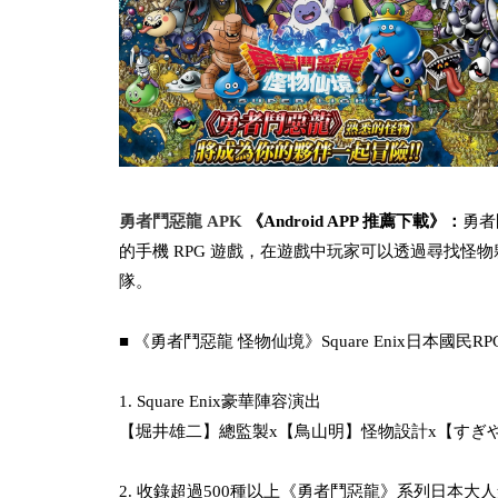
勇者鬥惡龍 APK
《Android APP 推薦下載》：
勇者
的手機 RPG 遊戲，在遊戲中玩家可以透過尋找
隊。
■ 《勇者鬥惡龍 怪物仙境》Square Enix日本國
1. Square Enix豪華陣容演出
【堀井雄二】總監製x【鳥山明】怪物設計x【すぎ
2. 收錄超過500種以上《勇者鬥惡龍》系列日本大