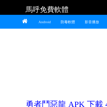
馬呼免費軟體
Home
About
Contact
Android
防毒軟體
影音播放
提供 Android、iOS 好用的手機應用程式及
Windows 免費軟體
勇者鬥惡龍 APK 下載 4.