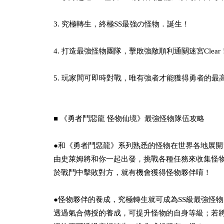
3. 究極轉生，終極SS最強の怪物．誕生！
4. 打造最強怪物團隊，擊敗強敵順利通關迷宮Clear
5. 玩家間可即時對戰，唯有強者才能獲得勇者的最
■ 《勇者鬥惡龍 怪物仙境》最強怪物隊伍攻略
●和《勇者鬥惡龍》系列熟悉的怪物在世界各地展開
由史萊姆將和你一起出發，挑戰各種任務來收集怪
於戰鬥中擊敗對方，就有機會獲得怪物夥伴唷！
●怪物夥伴的養成，究極轉生就可成為SS級最強怪物
透過氣合傳授的養成，可提升怪物的自身等級；若