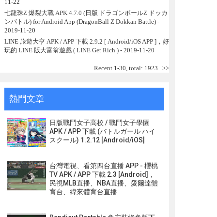
11-22
七龍珠Z 爆裂大戰 APK 4.7.0 (日版 ドラゴンボールZ ドッカ
ンバトル) for Android App (DragonBall Z Dokkan Battle)
-
2019-11-20
LINE 旅遊大亨 APK / APP 下載 2.9.2 [ Android/iOS APP ]，好
玩的 LINE 版大富翁遊戲 ( LINE Get Rich )
- 2019-11-20
Recent 1-30, total: 1923.
>>
熱門文章
日版戰鬥女子高校 / 戰鬥女子學園
APK / APP 下載 (バトルガール ハイ
スクール) 1.2.12 [Android/iOS]
台灣電視、看第四台直播 APP - 櫻桃
TV APK / APP 下載 2.3 [Android]，
民視MLB直播、NBA直播、愛爾達體
育台、緯來體育台直播