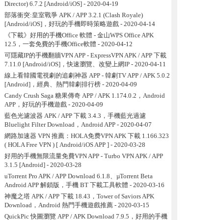
Director) 6.7.2 [Android/iOS]
- 2020-04-19
部落衝突:皇室戰爭 APK / APP 3.2.1 (Clash Royale)
[Android/iOS]，好玩的手機即時策略遊戲
- 2020-04-14
《下載》好用的手機Office 軟體 - 金山WPS Office APK
12.5，一套免費的手機Office軟體
- 2020-04-12
可隱藏IP的手機翻牆VPN APP - ExpressVPN APK / APP 下載
7.11.0 [Android/iOS]，快速瀏覽、改變上網IP
- 2020-04-11
線上看韓國電視劇的追劇神器 APP - 韓劇TV APP / APK 5.0.2
[Android]，經典、熱門韓劇排行榜
- 2020-04-09
Candy Crush Saga 糖果傳奇 APP / APK 1.174.0.2，Android
APP，好玩的手機遊戲
- 2020-04-09
藍色光濾波器 APK / APP 下載 3.4.3，手機藍光過濾
Bluelight Filter Download，Android APP
- 2020-04-07
網路加速器 VPN 推薦：HOLA免费VPN APK 下載 1.166.323
( HOLA Free VPN ) [ Android/iOS APP ]
- 2020-03-28
好用的手機無限流量免費VPN APP - Turbo VPN APK / APP
3.1.5 [Android]
- 2020-03-28
uTorrent Pro APK / APP Download 6.1.8、µTorrent Beta
Android APP 解鎖版，手機 BT 下載工具軟體
- 2020-03-16
神魔之塔 APK / APP 下載 18.43，Tower of Saviors APK
Download，Android 熱門手機遊戲推薦
- 2020-03-15
QuickPic 快圖瀏覽 APP / APK Download 7.9.5，好用的手機