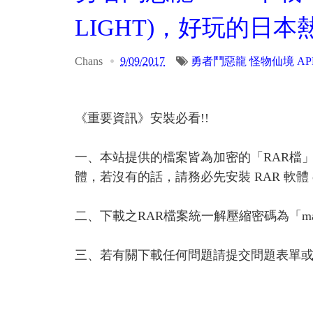
LIGHT)，好玩的日本
Chans
9/09/2017
勇者鬥惡龍 怪物仙境 AP
《重要資訊》安裝必看!!
一、本站提供的檔案皆為加密的「RAR檔
體，若沒有的話，請務必先安裝 RAR 軟體 or A
二、下載之RAR檔案統一解壓縮密碼為「ma
三、若有關下載任何問題請提交問題表單