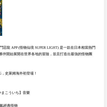
鬥惡龍 APP (怪物仙境 SUPER LIGHT) 是一款在日本相當熱門
怪物夥伴開始展開在世界各地的冒險，並且打造出最強的怪物團
民RPG，史萊姆海外初登場！
やまこういち】音樂
人氣經典怪物