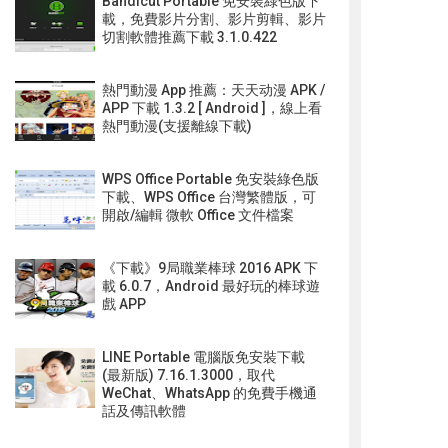
Bandicut Portable 免安裝綠色版下
載，免費影片分割、影片剪輯、影片
切割軟體推薦下載 3.1.0.422
熱門動漫 App 推薦：天天动漫 APK /
APP 下載 1.3.2 [ Android ]，線上看
熱門動漫(支援離線下載)
WPS Office Portable 免安裝綠色版
下載、WPS Office 台灣繁體版，可
開啟/編輯 微軟 Office 文件檔案
《下載》9局職業棒球 2016 APK 下
載 6.0.7，Android 最好玩的棒球遊
戲 APP
LINE Portable 電腦版免安裝下載
(最新版) 7.16.1.3000，取代
WeChat、WhatsApp 的免費手機通
話及傳訊軟體