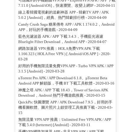
可隱藏IP的手機翻牆VPN APP - ExpressVPN APK / APP 下載
7.11.0 [Android/iOS]，快速瀏覽、改變上網IP
- 2020-04-11
線上看韓國電視劇的追劇神器 APP - 韓劇TV APP / APK
5.0.2 [Android]，經典、熱門韓劇排行榜
- 2020-04-09
Candy Crush Saga 糖果傳奇 APP / APK 1.174.0.2，Android
APP，好玩的手機遊戲
- 2020-04-09
藍色光濾波器 APK / APP 下載 3.4.3，手機藍光過濾
Bluelight Filter Download，Android APP
- 2020-04-07
網路加速器 VPN 推薦：HOLA免费VPN APK 下載
1.166.323 ( HOLA Free VPN ) [ Android/iOS APP ]
- 2020-
03-28
好用的手機無限流量免費VPN APP - Turbo VPN APK / APP
3.1.5 [Android]
- 2020-03-28
uTorrent Pro APK / APP Download 6.1.8、µTorrent Beta
Android APP 解鎖版，手機 BT 下載工具軟體
- 2020-03-16
神魔之塔 APK / APP 下載 18.43，Tower of Saviors APK
Download，Android 熱門手機遊戲推薦
- 2020-03-15
QuickPic 快圖瀏覽 APP / APK Download 7.9.5，好用的手
機看圖軟體、圖片照片上鎖管理工具推薦下載
- 2020-03-
15
無限流量 VPN APP 推薦：Unlimited Free VPN APK / APP
下載 5.4.0 (betternet) [Android]
- 2020-03-11
手機VPN網路加速器 APP - 非凡VPN APK / APP 下載