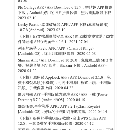
03-30
Pic Collage APK / APP Download 6.15.7，拼貼趣 APP 推薦
下載，Android 好用的照片拼圖軟體、照片拼貼軟體下載
-
2023-02-10
Lucky Patcher 幸運破解器 APK / APP 下載 (幸運解鎖器)
10.7.8 [Android]
- 2023-02-10
《下載》ES文檔瀏覽器安卓 APK ( 原 ES檔案瀏覽器 / ES文
件管理器 APP ) 去廣告 4.2.6.1
- 2021-07-04
列王的紛爭 5.32.0 APK / APP（Clash of Kings）
[Android/iOS]，線上即時戰略遊戲
- 2020-05-03
Shazam APK / APP Download 10.26.0，免費線上聽 MP3 音
樂、搜尋音樂 MV 影片，Shazam 下載，Android APP
-
2020-04-22
《下載》應用鎖 AppLock APP / APK Download 3.1.6，免
費手機螢幕鎖(手機鎖)，可將手機應用程式上鎖、手機簡
訊鎖、手機保護上鎖
- 2020-04-22
影片剪輯 APP - 手機版威力導演 APK / APP 下載 (Power
Director) 6.7.2 [Android/iOS]
- 2020-04-19
部落衝突:皇室戰爭 APK / APP 3.2.1 (Clash Royale)
[Android/iOS]，好玩的手機即時策略遊戲
- 2020-04-14
《下載》好用的手機Office 軟體 - 金山WPS Office APK
12.5，一套免費的手機Office軟體
- 2020-04-12