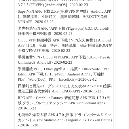
3.7.3.5 (FF VPN) [Android/iOS]
- 2020-02-23
SuperVPN APK 下載 2.5.9 (免费VPN客户端) [ Android APP
]，無限流量、不限時間、無速度限制、免ROOT的免費
VPN APP
- 2020-02-23
老虎翻墙VPN APK / APP 下載 (Tigervpns) 6.3.1 [Android]，
好用的手機VPN軟體
- 2020-02-23
Cloud VPN 翻牆神器 APK 下載 ( VPN永久免費 ) [ Android
APP ] 1.1.8，免費、快速、無限流量、穩定翻牆免ROOT的
手機 VPN APP 推薦
- 2020-02-23
手機免費VPN - Cloud VPN APK / APP 下載 1.0.5.0 (Free &
Unlimited) [Android]
- 2020-02-23
手機開啟 PDF、Office 編輯 APP 推薦： OfficeSuite + PDF
Editor APK 下載 10.13.24988 [ Android APP ]，可編輯
PDF、Word(Doc)、PPT、Excel(Xls)
- 2020-02-12
日版剣と魔法のログレス いにしえの女神 Apk 6.0.0 (劍與
魔法王國 古代女神) [Android/iOS APP]
- 2019-11-23
RPG APP：Granblue Fantasy 碧藍幻想 APK 下載 1.7.3 (日
版 グランブルーファンタジー APK ) for Android Apps
-
2019-11-22
七龍珠Z 爆裂大戰 APK 4.7.0 (日版 ドラゴンボールZ ドッ
カンバトル) for Android App (DragonBall Z Dokkan Battle)
- 2019-11-20