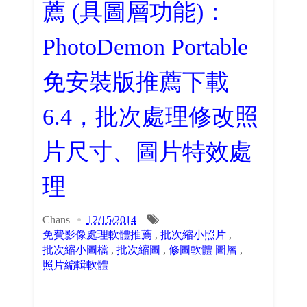
薦 (具圖層功能)：
PhotoDemon Portable
免安裝版推薦下載
6.4，批次處理修改照
片尺寸、圖片特效處
理
Chans
12/15/2014
免費影像處理軟體推薦
,
批次縮小照片
,
批次縮小圖檔
,
批次縮圖
,
修圖軟體 圖層
,
照片編輯軟體