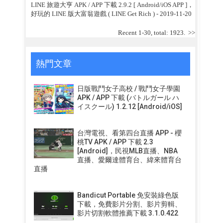
LINE 旅遊大亨 APK / APP 下載 2.9.2 [ Android/iOS APP ]，
好玩的 LINE 版大富翁遊戲 ( LINE Get Rich )
- 2019-11-20
Recent 1-30, total: 1923.
>>
熱門文章
日版戰鬥女子高校 / 戰鬥女子學園
APK / APP 下載 (バトルガール ハ
イスクール) 1.2.12 [Android/iOS]
台灣電視、看第四台直播 APP - 櫻
桃TV APK / APP 下載 2.3
[Android]，民視MLB直播、NBA
直播、愛爾達體育台、緯來體育台
直播
Bandicut Portable 免安裝綠色版
下載，免費影片分割、影片剪輯、
影片切割軟體推薦下載 3.1.0.422