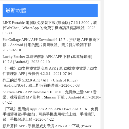
最新軟體
LINE Portable 電腦版免安裝下載 (最新版) 7.16.1.3000，取
代WeChat、WhatsApp 的免費手機通話及傳訊軟體
- 2023-
03-30
Pic Collage APK / APP Download 6.15.7，拼貼趣 APP 推薦下
載，Android 好用的照片拼圖軟體、照片拼貼軟體下載
-
2023-02-10
Lucky Patcher 幸運破解器 APK / APP 下載 (幸運解鎖器)
10.7.8 [Android]
- 2023-02-10
《下載》ES文檔瀏覽器安卓 APK ( 原 ES檔案瀏覽器 / ES文
件管理器 APP ) 去廣告 4.2.6.1
- 2021-07-04
列王的紛爭 5.32.0 APK / APP（Clash of Kings）
[Android/iOS]，線上即時戰略遊戲
- 2020-05-03
Shazam APK / APP Download 10.26.0，免費線上聽 MP3 音
樂、搜尋音樂 MV 影片，Shazam 下載，Android APP
- 2020-
04-22
《下載》應用鎖 AppLock APP / APK Download 3.1.6，免費
手機螢幕鎖(手機鎖)，可將手機應用程式上鎖、手機簡訊
鎖、手機保護上鎖
- 2020-04-22
影片剪輯 APP - 手機版威力導演 APK / APP 下載 (Power