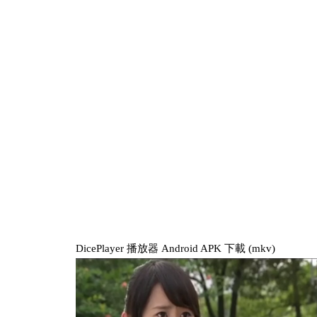
DicePlayer 播放器 Android APK 下載 (mkv)