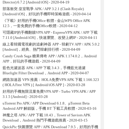
Director) 6.7.2 [Android/iOS]
- 2020-04-19
部落衝突:皇室戰爭 APK / APP 3.2.1 (Clash Royale)
[Android/iOS]，好玩的手機即時策略遊戲
- 2020-04-14
《下載》好用的手機Office 軟體 - 金山WPS Office APK
12.5，一套免費的手機Office軟體
- 2020-04-12
可隱藏IP的手機翻牆VPN APP - ExpressVPN APK / APP 下載
7.11.0 [Android/iOS]，快速瀏覽、改變上網IP
- 2020-04-11
線上看韓國電視劇的追劇神器 APP - 韓劇TV APP / APK 5.0.2
[Android]，經典、熱門韓劇排行榜
- 2020-04-09
Candy Crush Saga 糖果傳奇 APP / APK 1.174.0.2，Android
APP，好玩的手機遊戲
- 2020-04-09
藍色光濾波器 APK / APP 下載 3.4.3，手機藍光過濾
Bluelight Filter Download，Android APP
- 2020-04-07
網路加速器 VPN 推薦：HOLA免费VPN APK 下載 1.166.323
( HOLA Free VPN ) [ Android/iOS APP ]
- 2020-03-28
好用的手機無限流量免費VPN APP - Turbo VPN APK / APP
3.1.5 [Android]
- 2020-03-28
uTorrent Pro APK / APP Download 6.1.8、µTorrent Beta
Android APP 解鎖版，手機 BT 下載工具軟體
- 2020-03-16
神魔之塔 APK / APP 下載 18.43，Tower of Saviors APK
Download，Android 熱門手機遊戲推薦
- 2020-03-15
QuickPic 快圖瀏覽 APP / APK Download 7.9.5，好用的手機