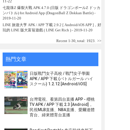
11-22
七龍珠Z 爆裂大戰 APK 4.7.0 (日版 ドラゴンボールZ ドッカ
ンバトル) for Android App (DragonBall Z Dokkan Battle)
-
2019-11-20
LINE 旅遊大亨 APK / APP 下載 2.9.2 [ Android/iOS APP ]，好
玩的 LINE 版大富翁遊戲 ( LINE Get Rich )
- 2019-11-20
Recent 1-30, total: 1923.
>>
熱門文章
日版戰鬥女子高校 / 戰鬥女子學園
APK / APP 下載 (バトルガール ハイ
スクール) 1.2.12 [Android/iOS]
台灣電視、看第四台直播 APP - 櫻桃
TV APK / APP 下載 2.3 [Android]，
民視MLB直播、NBA直播、愛爾達體
育台、緯來體育台直播