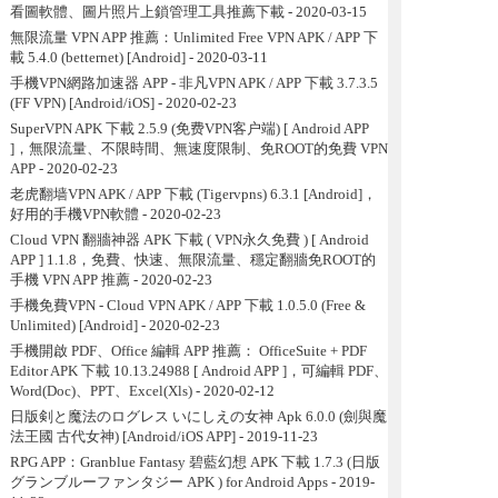
看圖軟體、圖片照片上鎖管理工具推薦下載
- 2020-03-15
無限流量 VPN APP 推薦：Unlimited Free VPN APK / APP 下
載 5.4.0 (betternet) [Android]
- 2020-03-11
手機VPN網路加速器 APP - 非凡VPN APK / APP 下載 3.7.3.5
(FF VPN) [Android/iOS]
- 2020-02-23
SuperVPN APK 下載 2.5.9 (免费VPN客户端) [ Android APP
]，無限流量、不限時間、無速度限制、免ROOT的免費 VPN
APP
- 2020-02-23
老虎翻墙VPN APK / APP 下載 (Tigervpns) 6.3.1 [Android]，
好用的手機VPN軟體
- 2020-02-23
Cloud VPN 翻牆神器 APK 下載 ( VPN永久免費 ) [ Android
APP ] 1.1.8，免費、快速、無限流量、穩定翻牆免ROOT的
手機 VPN APP 推薦
- 2020-02-23
手機免費VPN - Cloud VPN APK / APP 下載 1.0.5.0 (Free &
Unlimited) [Android]
- 2020-02-23
手機開啟 PDF、Office 編輯 APP 推薦： OfficeSuite + PDF
Editor APK 下載 10.13.24988 [ Android APP ]，可編輯 PDF、
Word(Doc)、PPT、Excel(Xls)
- 2020-02-12
日版剣と魔法のログレス いにしえの女神 Apk 6.0.0 (劍與魔
法王國 古代女神) [Android/iOS APP]
- 2019-11-23
RPG APP：Granblue Fantasy 碧藍幻想 APK 下載 1.7.3 (日版
グランブルーファンタジー APK ) for Android Apps
- 2019-