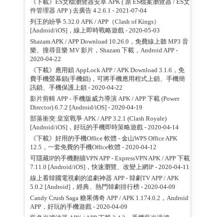
《下載》ES文檔瀏覽器安卓 APK ( 原 ES檔案瀏覽器 / ES文
件管理器 APP ) 去廣告 4.2.6.1
- 2021-07-04
列王的紛爭 5.32.0 APK / APP（Clash of Kings）
[Android/iOS]，線上即時戰略遊戲
- 2020-05-03
Shazam APK / APP Download 10.26.0，免費線上聽 MP3 音
樂、搜尋音樂 MV 影片，Shazam 下載，Android APP
-
2020-04-22
《下載》應用鎖 AppLock APP / APK Download 3.1.6，免
費手機螢幕鎖(手機鎖)，可將手機應用程式上鎖、手機簡
訊鎖、手機保護上鎖
- 2020-04-22
影片剪輯 APP - 手機版威力導演 APK / APP 下載 (Power
Director) 6.7.2 [Android/iOS]
- 2020-04-19
部落衝突:皇室戰爭 APK / APP 3.2.1 (Clash Royale)
[Android/iOS]，好玩的手機即時策略遊戲
- 2020-04-14
《下載》好用的手機Office 軟體 - 金山WPS Office APK
12.5，一套免費的手機Office軟體
- 2020-04-12
可隱藏IP的手機翻牆VPN APP - ExpressVPN APK / APP 下載
7.11.0 [Android/iOS]，快速瀏覽、改變上網IP
- 2020-04-11
線上看韓國電視劇的追劇神器 APP - 韓劇TV APP / APK
5.0.2 [Android]，經典、熱門韓劇排行榜
- 2020-04-09
Candy Crush Saga 糖果傳奇 APP / APK 1.174.0.2，Android
APP，好玩的手機遊戲
- 2020-04-09