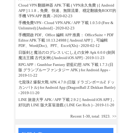
Cloud VPN 翻牆神器 APK 下載 ( VPN永久免費 ) [ Android
APP ] 1.1.8，免費、快速、無限流量、穩定翻牆免ROOT的
手機 VPN APP 推薦
- 2020-02-23
手機免費VPN - Cloud VPN APK / APP 下載 1.0.5.0 (Free &
Unlimited) [Android]
- 2020-02-23
手機開啟 PDF、Office 編輯 APP 推薦： OfficeSuite + PDF
Editor APK 下載 10.13.24988 [ Android APP ]，可編輯
PDF、Word(Doc)、PPT、Excel(Xls)
- 2020-02-12
日版剣と魔法のログレス いにしえの女神 Apk 6.0.0 (劍與
魔法王國 古代女神) [Android/iOS APP]
- 2019-11-23
RPG APP：Granblue Fantasy 碧藍幻想 APK 下載 1.7.3 (日
版 グランブルーファンタジー APK ) for Android Apps
-
2019-11-22
七龍珠Z 爆裂大戰 APK 4.7.0 (日版 ドラゴンボールZ ドッ
カンバトル) for Android App (DragonBall Z Dokkan Battle)
- 2019-11-20
LINE 旅遊大亨 APK / APP 下載 2.9.2 [ Android/iOS APP ]，
好玩的 LINE 版大富翁遊戲 ( LINE Get Rich )
- 2019-11-20
Recent 1-30, total: 1923.
>>