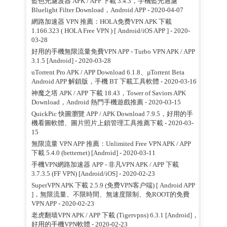
藍色光濾波器 APK / APP 下載 3.4.3，手機藍光過濾
Bluelight Filter Download，Android APP
- 2020-04-07
網路加速器 VPN 推薦：HOLA免费VPN APK 下載
1.166.323 ( HOLA Free VPN ) [ Android/iOS APP ]
- 2020-
03-28
好用的手機無限流量免費VPN APP - Turbo VPN APK / APP
3.1.5 [Android]
- 2020-03-28
uTorrent Pro APK / APP Download 6.1.8、µTorrent Beta
Android APP 解鎖版，手機 BT 下載工具軟體
- 2020-03-16
神魔之塔 APK / APP 下載 18.43，Tower of Saviors APK
Download，Android 熱門手機遊戲推薦
- 2020-03-15
QuickPic 快圖瀏覽 APP / APK Download 7.9.5，好用的手
機看圖軟體、圖片照片上鎖管理工具推薦下載
- 2020-03-
15
無限流量 VPN APP 推薦：Unlimited Free VPN APK / APP
下載 5.4.0 (betternet) [Android]
- 2020-03-11
手機VPN網路加速器 APP - 非凡VPN APK / APP 下載
3.7.3.5 (FF VPN) [Android/iOS]
- 2020-02-23
SuperVPN APK 下載 2.5.9 (免费VPN客户端) [ Android APP
]，無限流量、不限時間、無速度限制、免ROOT的免費
VPN APP
- 2020-02-23
老虎翻墙VPN APK / APP 下載 (Tigervpns) 6.3.1 [Android]，
好用的手機VPN軟體
- 2020-02-23