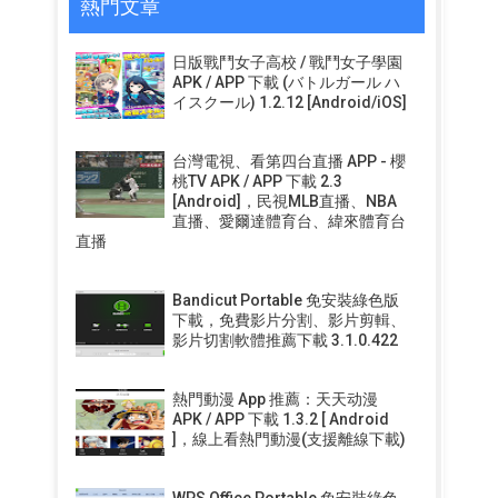
熱門文章
日版戰鬥女子高校 / 戰鬥女子學園
APK / APP 下載 (バトルガール ハ
イスクール) 1.2.12 [Android/iOS]
台灣電視、看第四台直播 APP - 櫻
桃TV APK / APP 下載 2.3
[Android]，民視MLB直播、NBA
直播、愛爾達體育台、緯來體育台
直播
Bandicut Portable 免安裝綠色版
下載，免費影片分割、影片剪輯、
影片切割軟體推薦下載 3.1.0.422
熱門動漫 App 推薦：天天动漫
APK / APP 下載 1.3.2 [ Android
]，線上看熱門動漫(支援離線下載)
WPS Office Portable 免安裝綠色