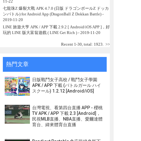
11-22
七龍珠Z 爆裂大戰 APK 4.7.0 (日版 ドラゴンボールZ ドッカ
ンバトル) for Android App (DragonBall Z Dokkan Battle)
-
2019-11-20
LINE 旅遊大亨 APK / APP 下載 2.9.2 [ Android/iOS APP ]，好
玩的 LINE 版大富翁遊戲 ( LINE Get Rich )
- 2019-11-20
Recent 1-30, total: 1923.
>>
熱門文章
日版戰鬥女子高校 / 戰鬥女子學園
APK / APP 下載 (バトルガール ハイ
スクール) 1.2.12 [Android/iOS]
台灣電視、看第四台直播 APP - 櫻桃
TV APK / APP 下載 2.3 [Android]，
民視MLB直播、NBA直播、愛爾達體
育台、緯來體育台直播