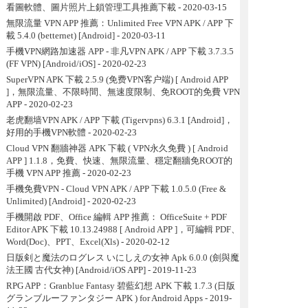
看圖軟體、圖片照片上鎖管理工具推薦下載
- 2020-03-15
無限流量 VPN APP 推薦：Unlimited Free VPN APK / APP 下
載 5.4.0 (betternet) [Android]
- 2020-03-11
手機VPN網路加速器 APP - 非凡VPN APK / APP 下載 3.7.3.5
(FF VPN) [Android/iOS]
- 2020-02-23
SuperVPN APK 下載 2.5.9 (免费VPN客户端) [ Android APP
]，無限流量、不限時間、無速度限制、免ROOT的免費 VPN
APP
- 2020-02-23
老虎翻墙VPN APK / APP 下載 (Tigervpns) 6.3.1 [Android]，
好用的手機VPN軟體
- 2020-02-23
Cloud VPN 翻牆神器 APK 下載 ( VPN永久免費 ) [ Android
APP ] 1.1.8，免費、快速、無限流量、穩定翻牆免ROOT的
手機 VPN APP 推薦
- 2020-02-23
手機免費VPN - Cloud VPN APK / APP 下載 1.0.5.0 (Free &
Unlimited) [Android]
- 2020-02-23
手機開啟 PDF、Office 編輯 APP 推薦： OfficeSuite + PDF
Editor APK 下載 10.13.24988 [ Android APP ]，可編輯 PDF、
Word(Doc)、PPT、Excel(Xls)
- 2020-02-12
日版剣と魔法のログレス いにしえの女神 Apk 6.0.0 (劍與魔
法王國 古代女神) [Android/iOS APP]
- 2019-11-23
RPG APP：Granblue Fantasy 碧藍幻想 APK 下載 1.7.3 (日版
グランブルーファンタジー APK ) for Android Apps
- 2019-