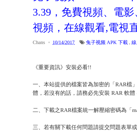
3.39，免費視頻、電
視頻，在線觀看,電視
Chans
10/14/2017
兔子视频 APK 下載
,
線
《重要資訊》安裝必看!!
一、本站提供的檔案皆為加密的「RAR檔
體，若沒有的話，請務必先安裝 RAR 軟體 or A
二、下載之RAR檔案統一解壓縮密碼為「ma
三、若有關下載任何問題請提交問題表單