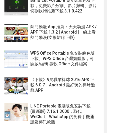
Bandicut Portable 免安裝綠色版下
載，免費影片分割、影片剪輯、影片
切割軟體推薦下載 3.1.0.422
熱門動漫 App 推薦：天天动漫 APK /
APP 下載 1.3.2 [ Android ]，線上看
熱門動漫(支援離線下載)
WPS Office Portable 免安裝綠色版
下載、WPS Office 台灣繁體版，可
開啟/編輯 微軟 Office 文件檔案
《下載》9局職業棒球 2016 APK 下
載 6.0.7，Android 最好玩的棒球遊
戲 APP
LINE Portable 電腦版免安裝下載
(最新版) 7.16.1.3000，取代
WeChat、WhatsApp 的免費手機通
話及傳訊軟體