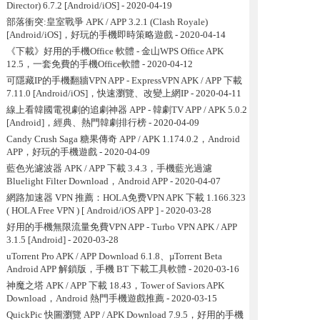
Director) 6.7.2 [Android/iOS]
- 2020-04-19
部落衝突:皇室戰爭 APK / APP 3.2.1 (Clash Royale)
[Android/iOS]，好玩的手機即時策略遊戲
- 2020-04-14
《下載》好用的手機Office 軟體 - 金山WPS Office APK
12.5，一套免費的手機Office軟體
- 2020-04-12
可隱藏IP的手機翻牆VPN APP - ExpressVPN APK / APP 下載
7.11.0 [Android/iOS]，快速瀏覽、改變上網IP
- 2020-04-11
線上看韓國電視劇的追劇神器 APP - 韓劇TV APP / APK 5.0.2
[Android]，經典、熱門韓劇排行榜
- 2020-04-09
Candy Crush Saga 糖果傳奇 APP / APK 1.174.0.2，Android
APP，好玩的手機遊戲
- 2020-04-09
藍色光濾波器 APK / APP 下載 3.4.3，手機藍光過濾
Bluelight Filter Download，Android APP
- 2020-04-07
網路加速器 VPN 推薦：HOLA免费VPN APK 下載 1.166.323
( HOLA Free VPN ) [ Android/iOS APP ]
- 2020-03-28
好用的手機無限流量免費VPN APP - Turbo VPN APK / APP
3.1.5 [Android]
- 2020-03-28
uTorrent Pro APK / APP Download 6.1.8、µTorrent Beta
Android APP 解鎖版，手機 BT 下載工具軟體
- 2020-03-16
神魔之塔 APK / APP 下載 18.43，Tower of Saviors APK
Download，Android 熱門手機遊戲推薦
- 2020-03-15
QuickPic 快圖瀏覽 APP / APK Download 7.9.5，好用的手機