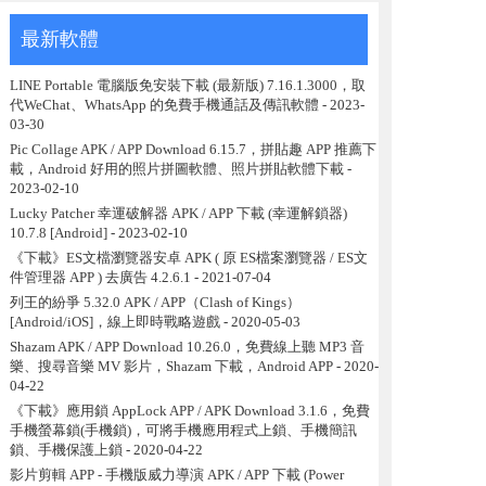
最新軟體
LINE Portable 電腦版免安裝下載 (最新版) 7.16.1.3000，取
代WeChat、WhatsApp 的免費手機通話及傳訊軟體
- 2023-
03-30
Pic Collage APK / APP Download 6.15.7，拼貼趣 APP 推薦下
載，Android 好用的照片拼圖軟體、照片拼貼軟體下載
-
2023-02-10
Lucky Patcher 幸運破解器 APK / APP 下載 (幸運解鎖器)
10.7.8 [Android]
- 2023-02-10
《下載》ES文檔瀏覽器安卓 APK ( 原 ES檔案瀏覽器 / ES文
件管理器 APP ) 去廣告 4.2.6.1
- 2021-07-04
列王的紛爭 5.32.0 APK / APP（Clash of Kings）
[Android/iOS]，線上即時戰略遊戲
- 2020-05-03
Shazam APK / APP Download 10.26.0，免費線上聽 MP3 音
樂、搜尋音樂 MV 影片，Shazam 下載，Android APP
- 2020-
04-22
《下載》應用鎖 AppLock APP / APK Download 3.1.6，免費
手機螢幕鎖(手機鎖)，可將手機應用程式上鎖、手機簡訊
鎖、手機保護上鎖
- 2020-04-22
影片剪輯 APP - 手機版威力導演 APK / APP 下載 (Power