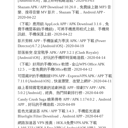
[Android/iOS]，線上即時戰略遊戲
- 2020-05-03
Shazam APK / APP Download 10.26.0，免費線上聽 MP3 音
樂、搜尋音樂 MV 影片，Shazam 下載，Android APP
-
2020-04-22
《下載》應用鎖 AppLock APP / APK Download 3.1.6，免
費手機螢幕鎖(手機鎖)，可將手機應用程式上鎖、手機簡
訊鎖、手機保護上鎖
- 2020-04-22
影片剪輯 APP - 手機版威力導演 APK / APP 下載 (Power
Director) 6.7.2 [Android/iOS]
- 2020-04-19
部落衝突:皇室戰爭 APK / APP 3.2.1 (Clash Royale)
[Android/iOS]，好玩的手機即時策略遊戲
- 2020-04-14
《下載》好用的手機Office 軟體 - 金山WPS Office APK
12.5，一套免費的手機Office軟體
- 2020-04-12
可隱藏IP的手機翻牆VPN APP - ExpressVPN APK / APP 下載
7.11.0 [Android/iOS]，快速瀏覽、改變上網IP
- 2020-04-11
線上看韓國電視劇的追劇神器 APP - 韓劇TV APP / APK
5.0.2 [Android]，經典、熱門韓劇排行榜
- 2020-04-09
Candy Crush Saga 糖果傳奇 APP / APK 1.174.0.2，Android
APP，好玩的手機遊戲
- 2020-04-09
藍色光濾波器 APK / APP 下載 3.4.3，手機藍光過濾
Bluelight Filter Download，Android APP
- 2020-04-07
網路加速器 VPN 推薦：HOLA免费VPN APK 下載
1.166.323 ( HOLA Free VPN ) [ Android/iOS APP ]
- 2020-