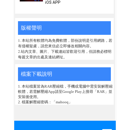
iOS APP
版權聲明
1. 本站所有軟體均為免費軟體，部份說明是引用網路，若
有侵權疑慮，請您來信必立即修改相關內容。
2.站內文章、圖片、下載連結皆歡迎引用，但請務必標明
每篇文章的出處及連結網址。
檔案下載說明
1. 本站檔案皆為RAR壓縮檔，手機或電腦中需安裝解壓縮
軟體，若需解壓縮App請至Google Play上搜尋「RAR」並
安裝後使用。
2. 檔案解壓縮密碼：「mahooq」