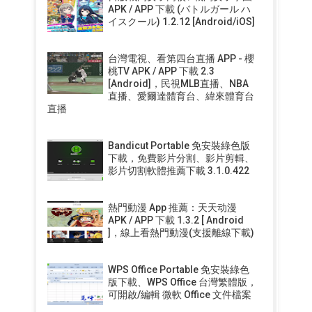
APK / APP 下載 (バトルガール ハ
イスクール) 1.2.12 [Android/iOS]
台灣電視、看第四台直播 APP - 櫻
桃TV APK / APP 下載 2.3
[Android]，民視MLB直播、NBA
直播、愛爾達體育台、緯來體育台
直播
Bandicut Portable 免安裝綠色版
下載，免費影片分割、影片剪輯、
影片切割軟體推薦下載 3.1.0.422
熱門動漫 App 推薦：天天动漫
APK / APP 下載 1.3.2 [ Android
]，線上看熱門動漫(支援離線下載)
WPS Office Portable 免安裝綠色
版下載、WPS Office 台灣繁體版，
可開啟/編輯 微軟 Office 文件檔案