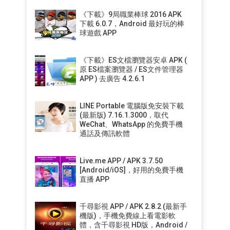
《下載》9局職業棒球 2016 APK
下載 6.0.7，Android 最好玩的棒
球遊戲 APP
《下載》ES文檔瀏覽器安卓 APK (
原 ES檔案瀏覽器 / ES文件管理器
APP ) 去廣告 4.2.6.1
LINE Portable 電腦版免安裝下載
(最新版) 7.16.1.3000，取代
WeChat、WhatsApp 的免費手機
通話及傳訊軟體
Live.me APP / APK 3.7.50
[Android/iOS]，好用的免費手機
直播 APP
千尋影視 APP / APK 2.8.2 (最新手
機版)，手機免費線上看電影軟
體，含千尋影視 HD版，Android /