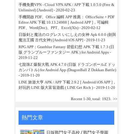
手機免費VPN - Cloud VPN APK / APP 下載 1.0.5.0 (Free &
Unlimited) [Android]
- 2020-02-23
手機開啟 PDF、Office 編輯 APP 推薦： OfficeSuite + PDF
Editor APK 下載 10.13.24988 [ Android APP ]，可編輯
PDF、Word(Doc)、PPT、Excel(Xls)
- 2020-02-12
日版剣と魔法のログレス いにしえの女神 Apk 6.0.0 (劍與
魔法王國 古代女神) [Android/iOS APP]
- 2019-11-23
RPG APP：Granblue Fantasy 碧藍幻想 APK 下載 1.7.3 (日
版 グランブルーファンタジー APK ) for Android Apps
-
2019-11-22
七龍珠Z 爆裂大戰 APK 4.7.0 (日版 ドラゴンボールZ ドッ
カンバトル) for Android App (DragonBall Z Dokkan Battle)
- 2019-11-20
LINE 旅遊大亨 APK / APP 下載 2.9.2 [ Android/iOS APP ]，
好玩的 LINE 版大富翁遊戲 ( LINE Get Rich )
- 2019-11-20
Recent 1-30, total: 1923.
>>
熱門文章
日版戰鬥女子高校 / 戰鬥女子學園